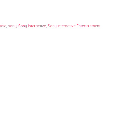
udio
,
sony
,
Sony Interactive
,
Sony Interactive Entertainment