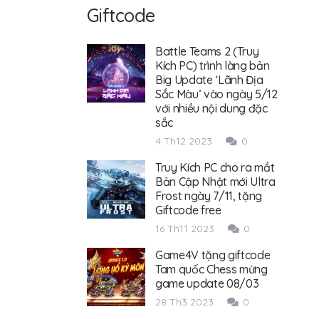
Giftcode
Battle Teams 2 (Truy
Kích PC) trình làng bản
Big Update ‘Lãnh Địa
Sắc Màu’ vào ngày 5/12
với nhiều nội dung đặc
sắc
4 Th12 2023
0
Truy Kích PC cho ra mắt
Bản Cập Nhật mới Ultra
Frost ngày 7/11, tặng
Giftcode free
16 Th11 2023
0
Game4V tặng giftcode
Tam quốc Chess mừng
game update 08/03
28 Th3 2023
0