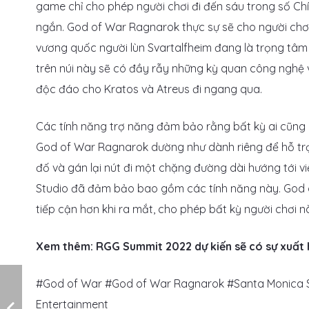
game chỉ cho phép người chơi đi đến sáu trong số Chí
ngắn. God of War Ragnarok thực sự sẽ cho người chơi t
vương quốc người lùn Svartalfheim đang là trọng tâm 
trên núi này sẽ có đầy rẫy những kỳ quan công nghệ v
độc đáo cho Kratos và Atreus đi ngang qua.
Các tính năng trợ năng đảm bảo rằng bất kỳ ai cũng 
God of War Ragnarok dường như dành riêng để hỗ trợ
đố và gán lại nút đi một chặng đường dài hướng tới v
Studio đã đảm bảo bao gồm các tính năng này. God 
tiếp cận hơn khi ra mắt, cho phép bất kỳ người chơi
Xem thêm: RGG Summit 2022 dự kiến sẽ có sự xuất 
#God of War #God of War Ragnarok #Santa Monica St
Entertainment