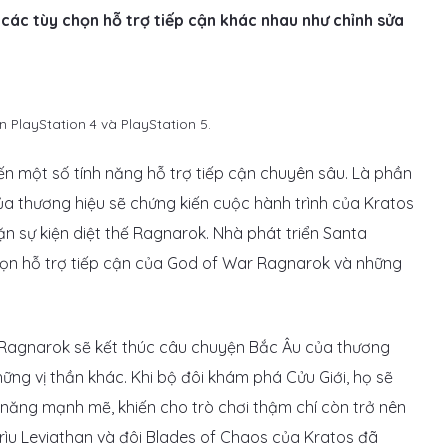
c tùy chọn hỗ trợ tiếp cận khác nhau như chỉnh sửa
PlayStation 4 và PlayStation 5.
n một số tính năng hỗ trợ tiếp cận chuyên sâu. Là phần
a thương hiệu sẽ chứng kiến ​​cuộc hành trình của Kratos
ặn sự kiện diệt thế Ragnarok. Nhà phát triển Santa
họn hỗ trợ tiếp cận của God of War Ragnarok và những
 Ragnarok sẽ kết thúc câu chuyện Bắc Âu của thương
hững vị thần khác. Khi bộ đôi khám phá Cửu Giới, họ sẽ
 năng mạnh mẽ, khiến cho trò chơi thậm chí còn trở nên
 rìu Leviathan và đôi Blades of Chaos của Kratos đã