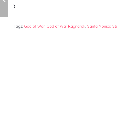
}
Tags:
God of War
,
God of War Ragnarok
,
Santa Monica St