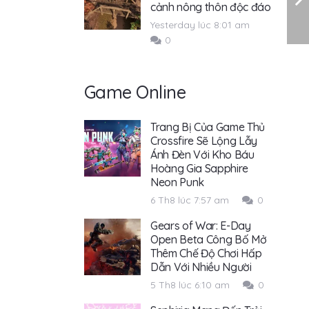
cảnh nông thôn độc đáo
Yesterday lúc 8:01 am
0
Game Online
Trang Bị Của Game Thủ
Crossfire Sẽ Lộng Lẫy
Ánh Đèn Với Kho Báu
Hoàng Gia Sapphire
Neon Punk
6 Th8 lúc 7:57 am
0
Gears of War: E-Day
Open Beta Công Bố Mở
Thêm Chế Độ Chơi Hấp
Dẫn Với Nhiều Người
5 Th8 lúc 6:10 am
0