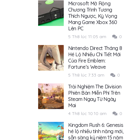
Microsoft Mở Rộng
Chương Trình Tương
Thích Ngược, Kỳ Vọng
Mang Game Xbox 360
Lên PC
5 Th8 lúc 11:05 am
0
Nintendo Direct Tháng 8
Hé Lộ Nhiều Chi Tiết Mới
Của Fire Emblem:
Fortune’s Weave
5 Th8 lúc 7:33 am
0
Trải Nghiệm The Division
Phiên Bản Miễn Phí Trên
Steam Ngay Từ Ngày
Mai
4 Th8 lúc 10:10 am
0
Kingdom Rush 6: Genesis
hé lộ nhiều tính năng mới,
sẵn sàng kỷ niệm 15 năm