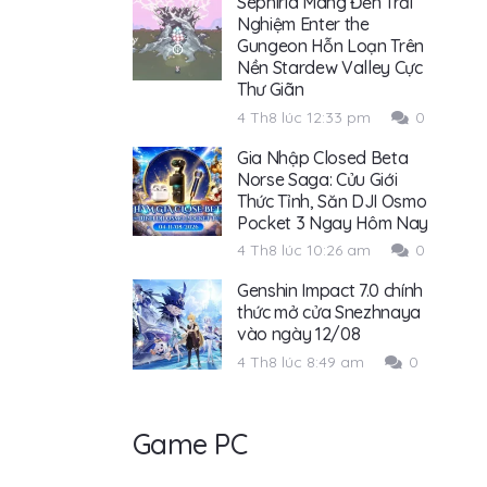
Sephiria Mang Đến Trải
Nghiệm Enter the
Gungeon Hỗn Loạn Trên
Nền Stardew Valley Cực
Thư Giãn
4 Th8 lúc 12:33 pm
0
Gia Nhập Closed Beta
Norse Saga: Cửu Giới
Thức Tỉnh, Săn DJI Osmo
Pocket 3 Ngay Hôm Nay
4 Th8 lúc 10:26 am
0
Genshin Impact 7.0 chính
thức mở cửa Snezhnaya
vào ngày 12/08
4 Th8 lúc 8:49 am
0
Game PC