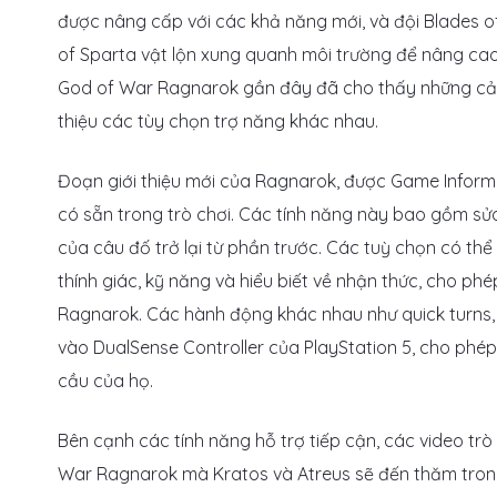
được nâng cấp với các khả năng mới, và đội Blades 
of Sparta vật lộn xung quanh môi trường để nâng cao
God of War Ragnarok gần đây đã cho thấy những cải 
thiệu các tùy chọn trợ năng khác nhau.
Đoạn giới thiệu mới của Ragnarok, được Game Inform
có sẵn trong trò chơi. Các tính năng này bao gồm sửa
của câu đố trở lại từ phần trước. Các tuỳ chọn có thể
thính giác, kỹ năng và hiểu biết về nhận thức, cho p
Ragnarok. Các hành động khác nhau như quick turns, 
vào DualSense Controller của PlayStation 5, cho phép
cầu của họ.
Bên cạnh các tính năng hỗ trợ tiếp cận, các video tr
War Ragnarok mà Kratos và Atreus sẽ đến thăm trong 