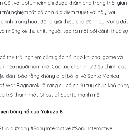
n Cõi, với Jotunheim chỉ được khám phá trong thời gian
rải nghiệm tất cả chín địa điểm tuyệt vời này, với
chính trong hoạt động giới thiệu cho đến nay. Vùng đất
à những kẻ thù chết người, tạo ra một bối cảnh thực sự
có thể trải nghiệm cảm giác hồi hộp khi chơi game và
 nhiều người hâm mộ. Các tùy chọn như điều chỉnh câu
iệc đảm bảo rằng không ai bị bỏ lại và Santa Monica
of War Ragnarok rõ ràng sẽ có nhiều tùy chọn khả năng
 nào trở thành một Ghost of Sparta mạnh mẽ.
hiện bùng nổ của Yakuza 8
udio #sony #Sony Interactive #Sony Interactive