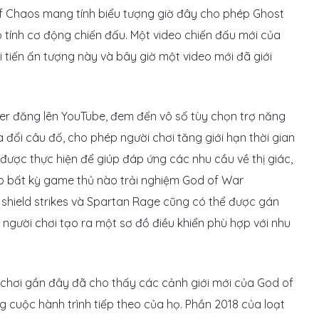
of Chaos mang tính biểu tượng giờ đây cho phép Ghost
 tính cơ động chiến đấu. Một video chiến đấu mới của
tiến ấn tượng này và bây giờ một video mới đã giới
er đăng lên YouTube, đem đến vô số tùy chọn trợ năng
 đổi câu đố, cho phép người chơi tăng giới hạn thời gian
 được thực hiện để giúp đáp ứng các nhu cầu về thị giác,
hép bất kỳ game thủ nào trải nghiệm God of War
shield strikes và Spartan Rage cũng có thể được gán
 người chơi tạo ra một sơ đồ điều khiển phù hợp với nhu
ò chơi gần đây đã cho thấy các cảnh giới mới của God of
cuộc hành trình tiếp theo của họ. Phần 2018 của loạt