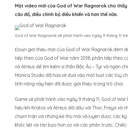
Một video mới của God of War Ragnarok cho thấy cá
câu đố, điều chỉnh bộ điều khiển và hơn thế nữa.
God of War Ragnarök sẽ phát hành vào ngày 9 tháng 11 trên 
Đoạn giới thiệu mới của God of War Ragnarök đem đế
tiếp theo của God of War năm 2018, phần tiếp theo củ
và Atreus để tìm kiếm vị thần Bắc Âu – Tyr và ngăn ch
Monica Studio đã hứa sẽ đưa vào một loạt các tùy c
tính năng này hiện đã được giới thiệu trong trò chơi.
Game sẽ phát hành vào ngày 9 tháng 11, God of War
hiệu khi Kratos và Atreus đối đầu với Thor, Freya và n
chạm trán với những kẻ thù mới và luyện được các kỹ
khốc liệt và tàn bạo hơn so với các phần trước. Chiếc