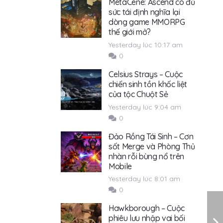
MetaCene: Ascend có đủ
sức tái định nghĩa lại
dòng game MMORPG
thế giới mở?
Yesterday lúc 10:17 am
0
Celsius Strays – Cuộc
chiến sinh tồn khốc liệt
của tộc Chuột Sẻ
Yesterday lúc 9:04 am
0
Đảo Rồng Tái Sinh – Cơn
sốt Merge và Phòng Thủ
nhàn rỗi bùng nổ trên
Mobile
Yesterday lúc 8:01 am
0
Hawkborough – Cuộc
phiêu lưu nhập vai bối