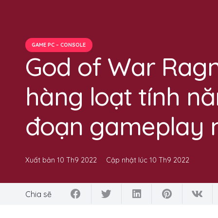
GAME PC – CONSOLE
God of War Ragna
hàng loạt tính nă
đoạn gameplay 
Xuất bản
10 Th9 2022
Cập nhật lúc
10 Th9 2022
Chia sẽ