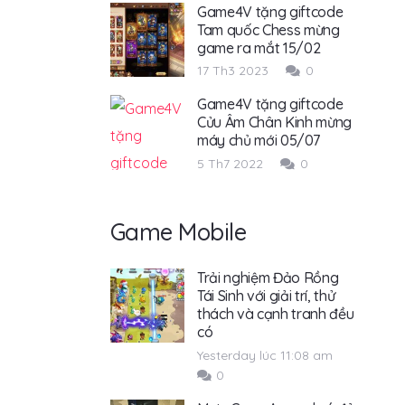
Game4V tặng giftcode
Tam quốc Chess mừng
game ra mắt 15/02
17 Th3 2023
0
Game4V tặng giftcode
Cửu Âm Chân Kinh mừng
máy chủ mới 05/07
5 Th7 2022
0
Game Mobile
Trải nghiệm Đảo Rồng
Tái Sinh với giải trí, thử
thách và cạnh tranh đều
có
Yesterday lúc 11:08 am
0