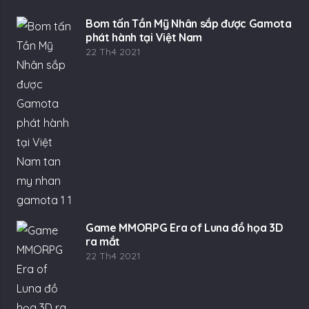
Game MMORPG Era of Luna đồ họa 3D
ra mắt
22 Th4 2021
Danh mục
eSports
(24.058)