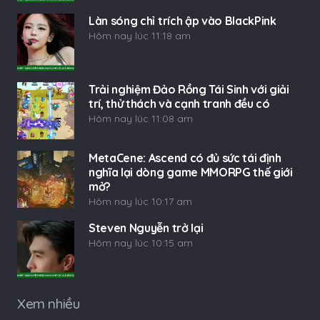
MetaCene: Ascend có đủ sức tái định
nghĩa lại dòng game MMORPG thế giới
mở?
Hôm nay lúc 10:17 am
Steven Nguyễn trở lại
Hôm nay lúc 10:15 am
Xem nhiều
Tin vui: Naruto × Boruto Ninja Tribes sẽ
phát hành đa nền tảng
22 Th4 2021