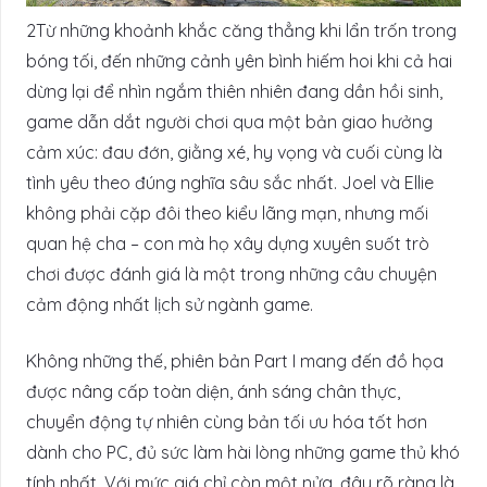
2Từ những khoảnh khắc căng thẳng khi lẩn trốn trong
bóng tối, đến những cảnh yên bình hiếm hoi khi cả hai
dừng lại để nhìn ngắm thiên nhiên đang dần hồi sinh,
game dẫn dắt người chơi qua một bản giao hưởng
cảm xúc: đau đớn, giằng xé, hy vọng và cuối cùng là
tình yêu theo đúng nghĩa sâu sắc nhất. Joel và Ellie
không phải cặp đôi theo kiểu lãng mạn, nhưng mối
quan hệ cha – con mà họ xây dựng xuyên suốt trò
chơi được đánh giá là một trong những câu chuyện
cảm động nhất lịch sử ngành game.
Không những thế, phiên bản Part I mang đến đồ họa
được nâng cấp toàn diện, ánh sáng chân thực,
chuyển động tự nhiên cùng bản tối ưu hóa tốt hơn
dành cho PC, đủ sức làm hài lòng những game thủ khó
tính nhất. Với mức giá chỉ còn một nửa, đây rõ ràng là