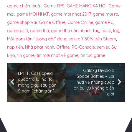
game chiến thuật
,
Game FPS
,
GAME MANG XA HOI
,
Game
mới
,
game MOI NHAT
,
game moi nhat 2017
,
game mới ra
,
game nhập vai
,
Game Offline
,
Game Online
,
game PC
,
game ps 3
,
game thủ
,
game thủ cần nhanh tay
,
hack
,
lag
,
Một bom tấn "tượng đài" đang sale off 50% trên Steam
,
nạp tiền
,
Nhà phát hành
,
Offline
,
PC-Console
,
server
,
Sự
kiện
,
tin game
,
tin mới nhất về game
,
tin tức game
Galaxy Division:
LMHT: Cassiopeia
Space Battles – Lời
được trả lại nội tại
hứa về những cuộc
mang giày sau gần
phiêu lưu không biên
9 năm “chân trần”
giới