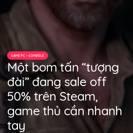
GAME PC – CONSOLE
Một bom tấn “tượng
đài” đang sale off
50% trên Steam,
game thủ cần nhanh
tay