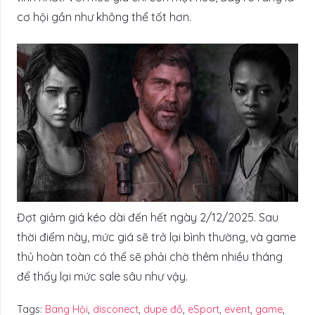
cơ hội gần như không thể tốt hơn.
Đợt giảm giá kéo dài đến hết ngày 2/12/2025. Sau
thời điểm này, mức giá sẽ trở lại bình thường, và game
thủ hoàn toàn có thể sẽ phải chờ thêm nhiều tháng
để thấy lại mức sale sâu như vậy.
Tags:
Bang Hội
,
disconect
,
dupe đồ
,
eSport
,
event
,
game
,