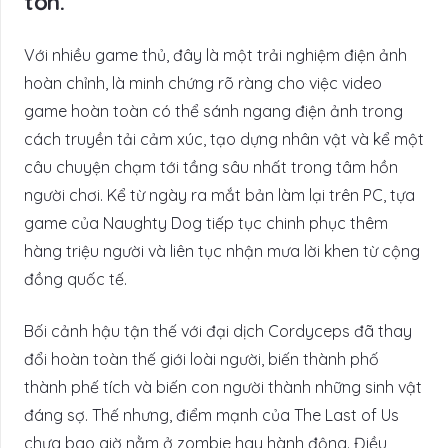
tồn.
Với nhiều game thủ, đây là một trải nghiệm điện ảnh
hoàn chỉnh, là minh chứng rõ ràng cho việc video
game hoàn toàn có thể sánh ngang điện ảnh trong
cách truyền tải cảm xúc, tạo dựng nhân vật và kể một
câu chuyện chạm tới tầng sâu nhất trong tâm hồn
người chơi. Kể từ ngày ra mắt bản làm lại trên PC, tựa
game của Naughty Dog tiếp tục chinh phục thêm
hàng triệu người và liên tục nhận mưa lời khen từ cộng
đồng quốc tế.
Bối cảnh hậu tận thế với đại dịch Cordyceps đã thay
đổi hoàn toàn thế giới loài người, biến thành phố
thành phế tích và biến con người thành những sinh vật
đáng sợ. Thế nhưng, điểm mạnh của The Last of Us
chưa bao giờ nằm ở zombie hay hành động. Điều