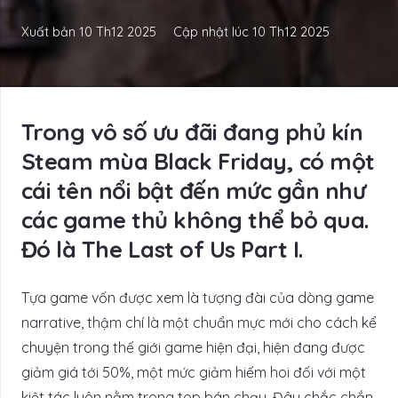
Xuất bản
10 Th12 2025
Cập nhật lúc
10 Th12 2025
Trong vô số ưu đãi đang phủ kín
Steam mùa Black Friday, có một
cái tên nổi bật đến mức gần như
các game thủ không thể bỏ qua.
Đó là The Last of Us Part I.
Tựa game vốn được xem là tượng đài của dòng game
narrative, thậm chí là một chuẩn mực mới cho cách kể
chuyện trong thế giới game hiện đại, hiện đang được
giảm giá tới 50%, một mức giảm hiếm hoi đối với một
kiệt tác luôn nằm trong top bán chạy. Đây chắc chắn