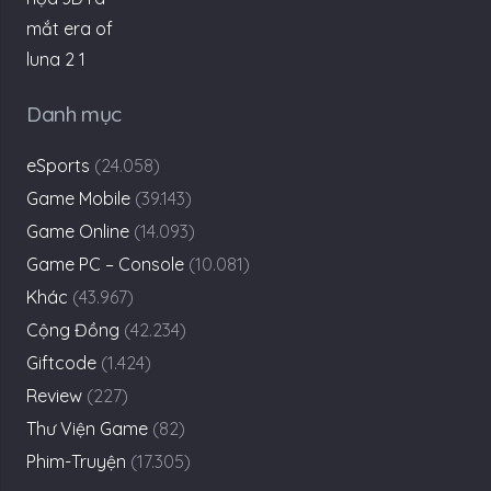
Game Mobile
(39.143)
Game Online
(14.093)
Game PC – Console
(10.081)
Khác
(43.967)
Cộng Đồng
(42.234)
Giftcode
(1.424)
Review
(227)
Thư Viện Game
(82)
Phim-Truyện
(17.305)
Tìm
kiếm
cho:
© 2021 by KenhGameVN.COM