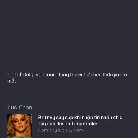
Call of Duty: Vanguard tung trailer hứa hẹn thời gian ra
mắt
Lựa Chọn
Britney suy sụp khi nhận tin nhắn chia
tay của Justin Timberlake
Hôm nay lúc 11:29 am
Làn sóng chỉ trích ập vào BlackPink
Hôm nay lúc 11:18 am
Trải nghiệm Đảo Rồng Tái Sinh với giải
trí, thử thách và cạnh tranh đều có
Hôm nay lúc 11:08 am