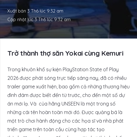
Xuất bản
3 Th6 lúc 9:32 am
Cập nhật lúc
3 Th6 lúc 9:32 am
Trở thành thợ săn Yokai cùng Kemuri
Trong khuôn khổ sự kiện PlayStation State of Play
2026 được phát sóng trực tiếp sáng nay, đã có nhiều
trailer game xuất hiện, bao gồm cả những thương hiệu
đình đám được biết đến từ trước, cho đến một số dự
án mới lạ. Và của hãng UNSEEN là một trong số
những cái tên hoàn toàn mới đó. Được quảng bá là
một trò chơi hành động cho các họa sĩ và nhà phát
triển game trên toàn cầu cùng hợp tác tạo