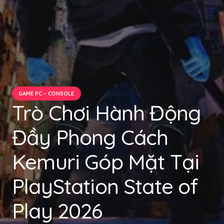
GAME PC – CONSOLE
Trò Chơi Hành Động
Đầy Phong Cách
Kemuri Góp Mặt Tại
PlayStation State of
Play 2026