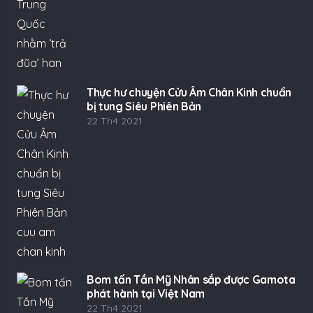
Thực hư chuyện Cửu Âm Chân Kinh chuẩn
bị tung Siêu Phiên Bản
22 Th4 2021
Bom tấn Tần Mỹ Nhân sắp được Gamota
phát hành tại Việt Nam
22 Th4 2021