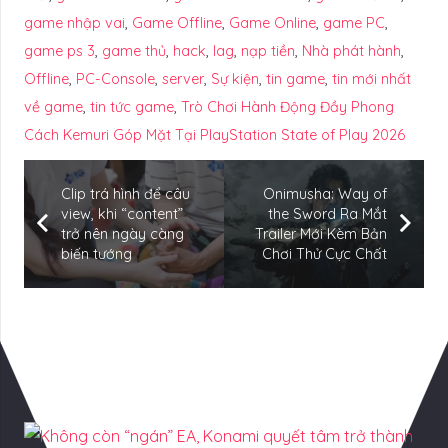
game nhập vai
,
Game Offline
,
Game Online
,
game PC
,
game ps 3
,
game thủ
,
hack
,
lag
,
nạp tiền
,
Nhà phát hành
,
Offline
,
PC-Console
,
server
,
Sự kiện
,
tin game
,
tin mới nhất
về game
,
tin tức game
,
Trò Chơi Hành Động Đầy Phong
Cách Kemuri Góp Mặt Tại PlayStation State of Play 2026
Clip trá hình để câu
Onimusha: Way of
view, khi “content”
the Sword Ra Mắt
trở nên ngày càng
Trailer Mới Kèm Bản
biến tướng
Chơi Thử Cực Chất
Có Thể Bạn Quan tâm