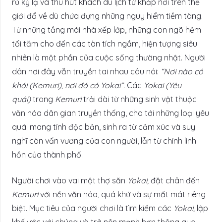
rũ kỳ lạ và thu hút khách du lịch từ khắp nơi trên thế
giới đổ về dù chứa đựng những nguy hiểm tiềm tàng.
Từ những tầng mái nhà xếp lớp, những con ngõ hẻm
tối tăm cho đến các tàn tích ngầm, hiện tượng siêu
nhiên là một phần của cuộc sống thường nhật. Người
dân nơi đây vẫn truyền tai nhau câu nói:
“Nơi nào có
khói (Kemuri), nơi đó có Yokai”
. Các
Yokai (Yêu
quái)
trong
Kemuri
trải dài từ những sinh vật thuộc
văn hóa dân gian truyền thống, cho tới những loại yêu
quái mang tính độc bản, sinh ra từ cảm xúc và suy
nghĩ còn vấn vương của con người, lẫn từ chính linh
hồn của thành phố.
Người chơi vào vai một thợ săn
Yokai,
đặt chân đến
Kemuri
với nền văn hóa, quá khứ và sự mất mát riêng
biệt. Mục tiêu của người chơi là tìm kiếm các
Yokai,
lập