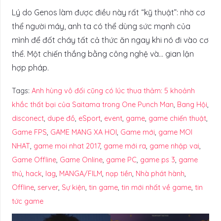
Lý do Genos làm được điều này rất “kỹ thuật”: nhờ cơ
thể người máy, anh ta có thể dùng sức mạnh của
mình để đốt cháy tất cả thức ăn ngay khi nó đi vào cơ
thể. Một chiến thắng bằng công nghệ và… gian lận
hợp pháp.
Tags:
Anh hùng vô đối cũng có lúc thua thảm: 5 khoảnh
khắc thất bại của Saitama trong One Punch Man
,
Bang Hội
,
disconect
,
dupe đồ
,
eSport
,
event
,
game
,
game chiến thuật
,
Game FPS
,
GAME MANG XA HOI
,
Game mới
,
game MOI
NHAT
,
game moi nhat 2017
,
game mới ra
,
game nhập vai
,
Game Offline
,
Game Online
,
game PC
,
game ps 3
,
game
thủ
,
hack
,
lag
,
MANGA/FILM
,
nạp tiền
,
Nhà phát hành
,
Offline
,
server
,
Sự kiện
,
tin game
,
tin mới nhất về game
,
tin
tức game