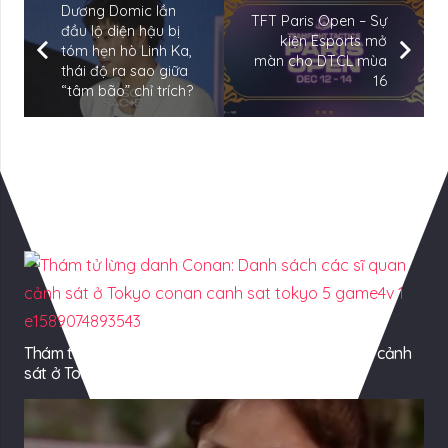
Dương Domic lần
TFT Paris Open – Sự
đầu lộ diện hậu bị
kiện Esports mở
tóm hẹn hò Linh Ka,
màn cho DTCL mùa
thái độ ra sao giữa
16
“tâm bão” chỉ trích?
Có Thể Bạn Quan tâm
Thám tử lừng danh Conan: Danh sách các sĩ quan cảnh
sát ở Tokyo