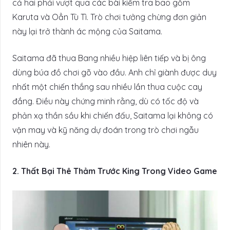
cả hai phải vượt qua các bài kiểm tra bao gồm
Karuta và Oẳn Tù Tì. Trò chơi tưởng chừng đơn giản
này lại trở thành ác mộng của Saitama.
Saitama đã thua Bang nhiều hiệp liên tiếp và bị ông
dùng búa đồ chơi gõ vào đầu. Anh chỉ giành được duy
nhất một chiến thắng sau nhiều lần thua cuộc cay
đắng. Điều này chứng minh rằng, dù có tốc độ và
phản xạ thần sầu khi chiến đấu, Saitama lại không có
vận may và kỹ năng dự đoán trong trò chơi ngẫu
nhiên này.
2. Thất Bại Thê Thảm Trước King Trong Video Game