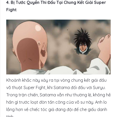
4. Bị Tước Quyền Thi Đấu Tại Chung Kết Giải Super
Fight
Khoảnh khắc này xảy ra tại vòng chung kết giải đấu
võ thuật Super Fight, khi Saitama đối đầu với Suiryu.
Trong trận chiến, Saitama vẫn như thường lệ, không hề
hấn gì trước loạt đòn tấn công của võ sư này. Anh lo
lắng hơn về chiếc tóc giả đang đội để che giấu danh
tính.