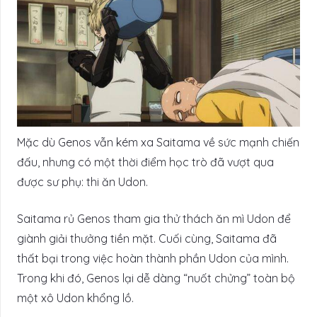
Mặc dù Genos vẫn kém xa Saitama về sức mạnh chiến
đấu, nhưng có một thời điểm học trò đã vượt qua
được sư phụ: thi ăn Udon.
Saitama rủ Genos tham gia thử thách ăn mì Udon để
giành giải thưởng tiền mặt. Cuối cùng, Saitama đã
thất bại trong việc hoàn thành phần Udon của mình.
Trong khi đó, Genos lại dễ dàng “nuốt chửng” toàn bộ
một xô Udon khổng lồ.