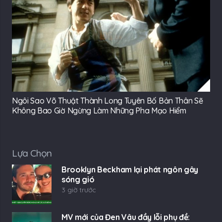
Ngôi Sao Võ Thuật Thành Long Tuyên Bố Bản Thân Sẽ
Không Bao Giờ Ngừng Làm Những Pha Mạo Hiểm
Lựa Chọn
Brooklyn Beckham lại phát ngôn gây
sóng gió
3 giờ trước
MV mới của Đen Vâu đầy lỗi phụ đề: