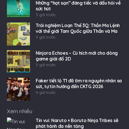
Những “hạt sạn” đáng tiếc và dấu hỏi về
sức hút
3 giờ trước
Trải nghiệm Loạn Thế 3Q: Thần Ma Lệnh
với thế giới Tam Quốc giữa Thần và Ma
3 giờ trước
Ninjora Echoes – Cú hích mới cho dòng
game giải đố 2D
3 giờ trước
Faker tiết lộ T1 đã tìm ra nguyên nhân sa
sút, tự tin hướng đến CKTG 2026
4 giờ trước
Xem nhiều
Tin vui: Naruto × Boruto Ninja Tribes sẽ
phát hành đa nền tảng