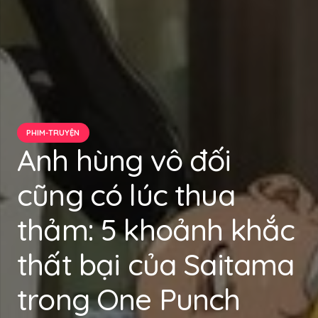
PHIM-TRUYỆN
Anh hùng vô đối
cũng có lúc thua
thảm: 5 khoảnh khắc
thất bại của Saitama
trong One Punch