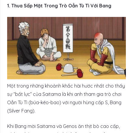
1. Thua Sấp Mặt Trong Trò Oẳn Tù Tì Với Bang
Một trong những khoảnh khắc hài hước nhất cho thấy
sự “bất lực” của Saitama là khi anh tham gia trò chơi
Oẳn Tù Tì (búa-kéo-bao) với người hùng cấp S, Bang
(Silver Fang).
Khi Bang mời Saitama và Genos ăn thịt bò cao cấp,