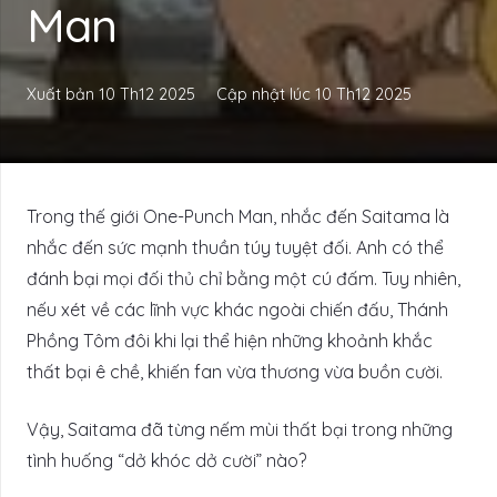
Man
Xuất bản
10 Th12 2025
Cập nhật lúc
10 Th12 2025
Trong thế giới One-Punch Man, nhắc đến Saitama là
nhắc đến sức mạnh thuần túy tuyệt đối. Anh có thể
đánh bại mọi đối thủ chỉ bằng một cú đấm. Tuy nhiên,
nếu xét về các lĩnh vực khác ngoài chiến đấu, Thánh
Phồng Tôm đôi khi lại thể hiện những khoảnh khắc
thất bại ê chề, khiến fan vừa thương vừa buồn cười.
Vậy, Saitama đã từng nếm mùi thất bại trong những
tình huống “dở khóc dở cười” nào?