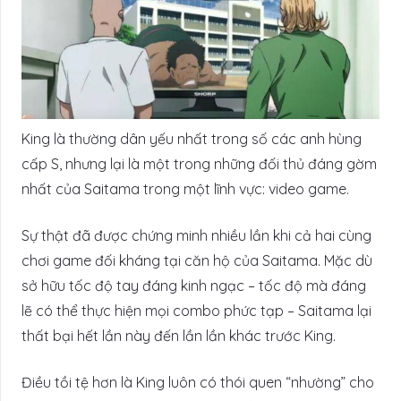
King là thường dân yếu nhất trong số các anh hùng
cấp S, nhưng lại là một trong những đối thủ đáng gờm
nhất của Saitama trong một lĩnh vực: video game.
Sự thật đã được chứng minh nhiều lần khi cả hai cùng
chơi game đối kháng tại căn hộ của Saitama. Mặc dù
sở hữu tốc độ tay đáng kinh ngạc – tốc độ mà đáng
lẽ có thể thực hiện mọi combo phức tạp – Saitama lại
thất bại hết lần này đến lần lần khác trước King.
Điều tồi tệ hơn là King luôn có thói quen “nhường” cho