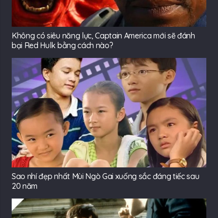
Không có siêu năng lực, Captain America mới sẽ đánh
bại Red Hulk bằng cách nào?
Sao nhí đẹp nhất Mùi Ngò Gai xuống sắc đáng tiếc sau
20 năm