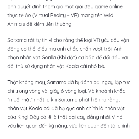
anh quyết định tham gia một giải đấu game online
thực tế ảo (Virtual Reality – VR) mang tên Wild
Animals để kiếm tiền thưởng.
Saitama rất tự tin vì cho rằng thể loại VR yêu cầu vận
động cơ thể, điều mà anh chắc chắn vượt trội. Anh
chọn nhân vật Gorilla (Khỉ đột) cơ bắp để đối đầu với
đối thủ sử dụng nhân vật Koala cái nhỏ bé.
Thật không may, Saitama đã bị đánh bại ngay lập tức
chỉ trong vòng vài giây ở vòng loại. Và khoảnh khắc
“muối mặt” nhất là khi Saitama phát hiện ra rằng,
nhân vật Koala cái đã hạ gục anh chính là nhân vật
của King! Đây có lẽ là thất bại cay đắng nhất vì nó
vừa liên quan đến kỹ năng, vừa liên quan đến tài chính.