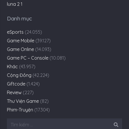
Danh mục
eSports
(24.055)
Game Mobile
(39.127)
Game Online
(14.093)
Game PC – Console
(10.081)
Khác
(43.957)
Cộng Đồng
(42.224)
Giftcode
(1.424)
Review
(227)
Thư Viện Game
(82)
Phim-Truyện
(17.304)
Tìm