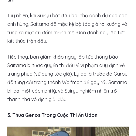
Tuy nhiên, khi Suiryu bắt đầu bôi nhọ danh dự của các
anh hùng, Saitama đã mặc kệ bộ tóc giả rơi xuống và
tung ra một cú đấm mạnh mẽ. Đòn đánh này lập tức
kết thúc trận đấu.
Tiếc thay, ban giám khảo ngay lập tức thông báo
Saitama bị tước quyền thi đấu vì vi phạm quy định về
trang phục (sử dụng tóc giả). Lý do là trước đó Garou
đã từng cải trang thành Wolfman để gây rối. Saitama
bị loại một cách phi lý, và Suiryu nghiễm nhiên trở
thành nhà vô địch giải đấu.
5. Thua Genos Trong Cuộc Thi Ăn Udon