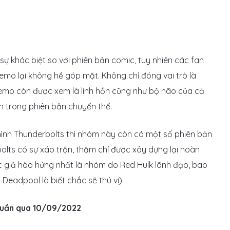
ự khác biệt so với phiên bản comic, tuy nhiên các fan
 Zemo lại không hề góp mặt. Không chỉ đóng vai trò là
Zemo còn được xem là linh hồn cũng như bộ não của cả
n trong phiên bản chuyển thể.
hình Thunderbolts thì nhóm này còn có một số phiên bản
olts có sự xáo trộn, thậm chí được xây dựng lại hoàn
c giả hào hứng nhất là nhóm do Red Hulk lãnh đạo, bao
Deadpool là biết chắc sẽ thú vị).
tuần qua 10/09/2022