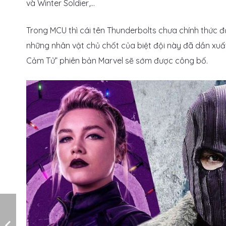
và Winter Soldier,…
Trong MCU thì cái tên Thunderbolts chưa chính thức đ
những nhân vật chủ chốt của biệt đội này đã dần xuấ
Cảm Tử” phiên bản Marvel sẽ sớm được công bố.