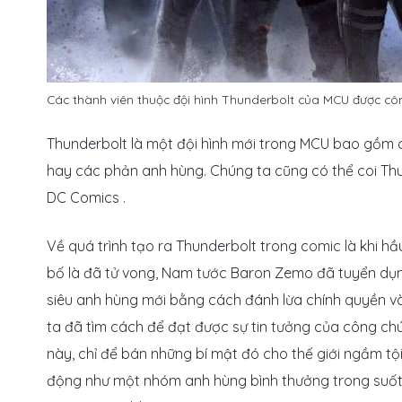
Các thành viên thuộc đội hình Thunderbolt của MCU được cô
Thunderbolt là một đội hình mới trong MCU bao gồm
hay các phản anh hùng. Chúng ta cũng có thể coi Thu
DC Comics .
Về quá trình tạo ra Thunderbolt trong comic là khi hầu
bố là đã tử vong, Nam tước Baron Zemo đã tuyển dụng
siêu anh hùng mới bằng cách đánh lừa chính quyền và
ta đã tìm cách để đạt được sự tin tưởng của công ch
này, chỉ để bán những bí mật đó cho thế giới ngầm tộ
động như một nhóm anh hùng bình thưởng trong suốt