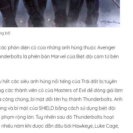
ng bố
 các phản diện cũ của những anh hùng thuộc Avenger
nderbolts là phiên bản Marvel của Biệt đội cảm tử bên
 hết các siêu anh hùng nổi tiếng của Trái đất bị tuyên
 các thành viên cũ của Masters of Evil để đóng giả làm
 công chúng, bí mật đổi tên họ thành Thunderbolts. Anh
úng và bí mật của SHIELD bằng cách sử dụng biệt đội
i phạm rộng lớn. Tuy nhiên sau đó Thunderbolts hoạt
 nhiều năm khi được dẫn đầu bởi Hawkeye, Luke Cage,