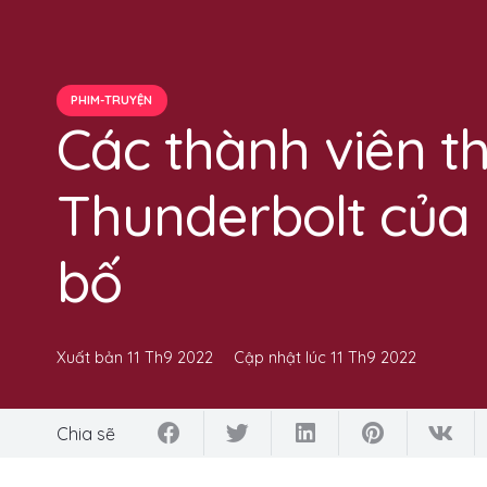
PHIM-TRUYỆN
Các thành viên t
Thunderbolt của
bố
Xuất bản
11 Th9 2022
Cập nhật lúc
11 Th9 2022
Chia sẽ