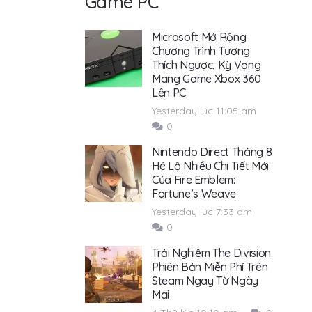
Game PC
Microsoft Mở Rộng
Chương Trình Tương
Thích Ngược, Kỳ Vọng
Mang Game Xbox 360
Lên PC
Yesterday lúc 11:05 am
0
Nintendo Direct Tháng 8
Hé Lộ Nhiều Chi Tiết Mới
Của Fire Emblem:
Fortune’s Weave
Yesterday lúc 7:33 am
0
Trải Nghiệm The Division
Phiên Bản Miễn Phí Trên
Steam Ngay Từ Ngày
Mai