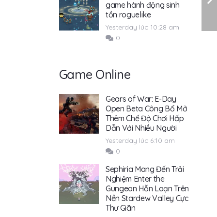
game hành động sinh
tồn roguelike
Yesterday lúc 10:28 am
0
Game Online
Gears of War: E-Day
Open Beta Công Bố Mở
Thêm Chế Độ Chơi Hấp
Dẫn Với Nhiều Người
Yesterday lúc 6:10 am
0
Sephiria Mang Đến Trải
Nghiệm Enter the
Gungeon Hỗn Loạn Trên
Nền Stardew Valley Cực
Thư Giãn