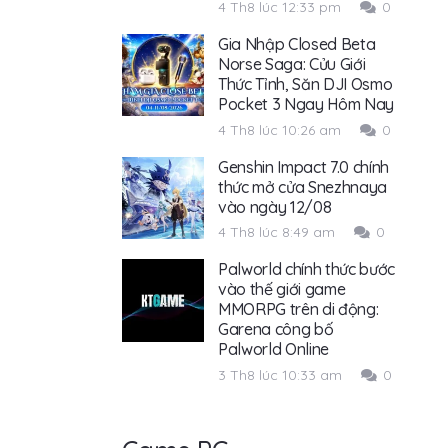
4 Th8 lúc 12:33 pm
0
Gia Nhập Closed Beta
Norse Saga: Cửu Giới
Thức Tỉnh, Săn DJI Osmo
Pocket 3 Ngay Hôm Nay
4 Th8 lúc 10:26 am
0
Genshin Impact 7.0 chính
thức mở cửa Snezhnaya
vào ngày 12/08
4 Th8 lúc 8:49 am
0
Palworld chính thức bước
vào thế giới game
MMORPG trên di động:
Garena công bố
Palworld Online
3 Th8 lúc 10:33 am
0