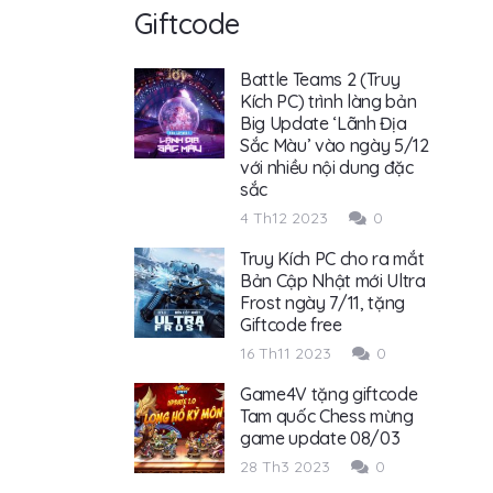
Giftcode
Battle Teams 2 (Truy
Kích PC) trình làng bản
Big Update ‘Lãnh Địa
Sắc Màu’ vào ngày 5/12
với nhiều nội dung đặc
sắc
4 Th12 2023
0
Truy Kích PC cho ra mắt
Bản Cập Nhật mới Ultra
Frost ngày 7/11, tặng
Giftcode free
16 Th11 2023
0
Game4V tặng giftcode
Tam quốc Chess mừng
game update 08/03
28 Th3 2023
0