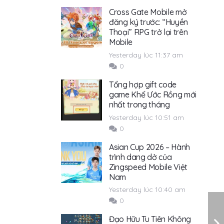
Cross Gate Mobile mở
đăng ký trước: “Huyền
Thoại” RPG trở lại trên
Mobile
Yesterday lúc 11:37 am
0
Tổng hợp gift code
game Khế Ước Rồng mới
nhất trong tháng
Yesterday lúc 10:51 am
0
Asian Cup 2026 – Hành
trình dang dở của
Zingspeed Mobile Việt
Nam
Yesterday lúc 10:40 am
0
Đạo Hữu Tu Tiên Không