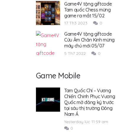
Game4V tặng giftcode
Tam quốc Chess mừng
game ra mắt 15/02
17 Th3 2023
0
Game4V tặng giftcode
Cửu Âm Chân Kinh mừng
máy chủ mới 05/07
5 Th7 2022
0
Game Mobile
Tam Quốc Chí – Vương
Chiến: Chinh Phục Vương
Quốc mở đăng ký trước
tại sáu thị trường Đông
Nam Á
Yesterday lúc 11:59 am
0