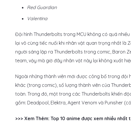
Red Guardian
Valentina
Đội hình Thunderbolts trong MCU không có quá nhiều s
lại vô cùng tiếc nuối khi nhân vật quan trọng nhất là
người sáng lập ra Thunderbolts trong comic, Baron 
team, vậy mà giờ đây nhân vật này lại không xuất hiệ
Ngoài những thành viên mới được công bố trong đội 
khác (trong comic), số lượng thành viên của Thunderb
toàn. Trong đó, một trong các Thunderbolts khiến độ
gồm: Deadpool, Elektra, Agent Venom và Punisher (có 
>>> Xem Thêm: Top 10 anime được xem nhiều nhất 