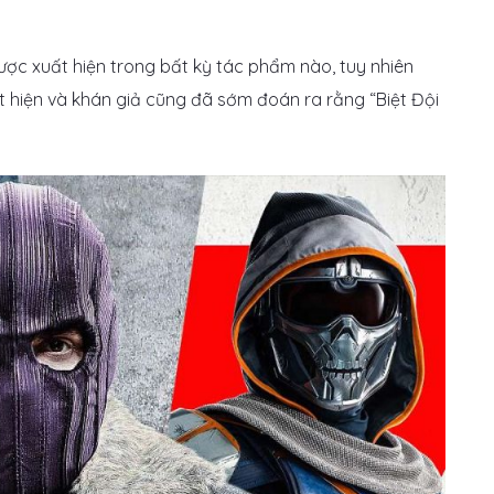
ược xuất hiện trong bất kỳ tác phẩm nào, tuy nhiên
t hiện và khán giả cũng đã sớm đoán ra rằng “Biệt Đội