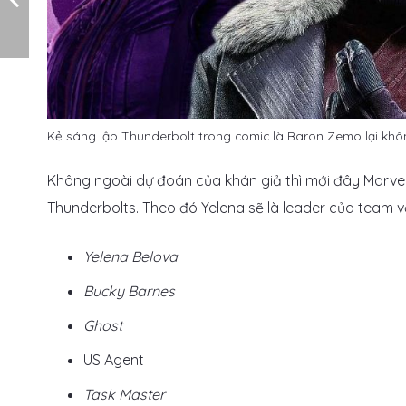
Kẻ sáng lập Thunderbolt trong comic là Baron Zemo lại khô
Không ngoài dự đoán của khán giả thì mới đây Marvel
Thunderbolts. Theo đó Yelena sẽ là leader của team v
Yelena Belova
Bucky Barnes
Ghost
US Agent
Task Master