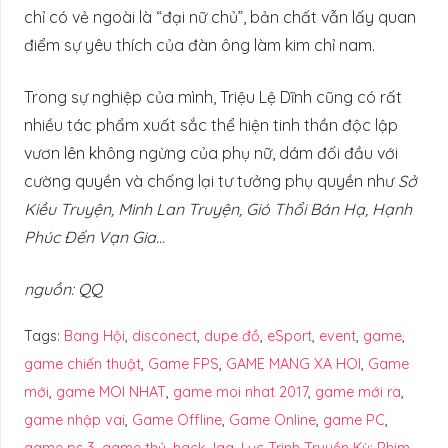
chỉ có vẻ ngoài là “đại nữ chủ”, bản chất vẫn lấy quan
điểm sự yêu thích của đàn ông làm kim chỉ nam.
Trong sự nghiệp của mình, Triệu Lệ Dĩnh cũng có rất
nhiều tác phẩm xuất sắc thể hiện tinh thần độc lập
vươn lên không ngừng của phụ nữ, dám đối đầu với
cường quyền và chống lại tư tưởng phụ quyền như
Sở
Kiều Truyện, Minh Lan Truyện, Gió Thổi Bán Hạ, Hạnh
Phúc Đến Vạn Gia…
nguồn: QQ
Tags:
Bang Hội
,
disconect
,
dupe đồ
,
eSport
,
event
,
game
,
game chiến thuật
,
Game FPS
,
GAME MANG XA HOI
,
Game
mới
,
game MOI NHAT
,
game moi nhat 2017
,
game mới ra
,
game nhập vai
,
Game Offline
,
Game Online
,
game PC
,
game ps 3
,
game thủ
,
hack
,
lag
,
Lục Trinh Truyền Kỳ: Phim