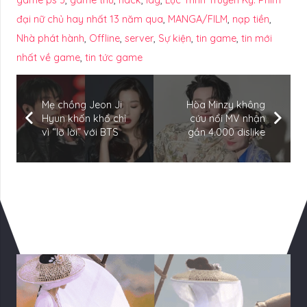
đại nữ chủ hay nhất 13 năm qua
,
MANGA/FILM
,
nạp tiền
,
Nhà phát hành
,
Offline
,
server
,
Sự kiện
,
tin game
,
tin mới
nhất về game
,
tin tức game
Mẹ chồng Jeon Ji
Hòa Minzy không
Hyun khốn khổ chỉ
cứu nổi MV nhận
vì “lỡ lời” với BTS
gần 4.000 dislike
Có Thể Bạn Quan tâm