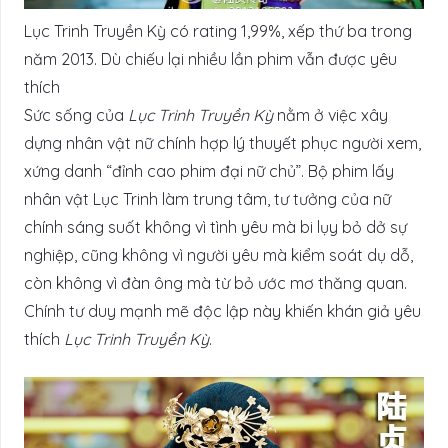
Lục Trinh Truyền Kỳ có rating 1,99%, xếp thứ ba trong
năm 2013. Dù chiếu lại nhiều lần phim vẫn được yêu
thích
Sức sống của
Lục Trinh Truyền Kỳ
nằm ở việc xây
dựng nhân vật nữ chính hợp lý thuyết phục người xem,
xứng danh “đỉnh cao phim đại nữ chủ”. Bộ phim lấy
nhân vật Lục Trinh làm trung tâm, tư tưởng của nữ
chính sáng suốt không vì tình yêu mà bi lụy bỏ dở sự
nghiệp, cũng không vì người yêu mà kiểm soát dụ dỗ,
còn không vì đàn ông mà từ bỏ ước mơ thăng quan.
Chính tư duy mạnh mẽ độc lập này khiến khán giả yêu
thích
Lục Trinh Truyền Kỳ
.