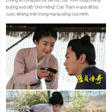
buông xuôi đã “chửi mắng” Cao Trạm vì quá dễ bỏ
cuộc, không trân trọng mạng sống của mình.