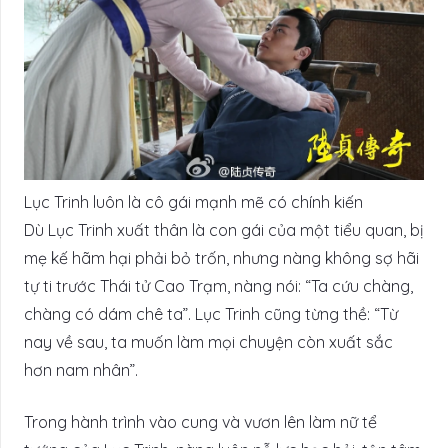
Lục Trinh luôn là cô gái mạnh mẽ có chính kiến
Dù Lục Trinh xuất thân là con gái của một tiểu quan, bị
mẹ kế hãm hại phải bỏ trốn, nhưng nàng không sợ hãi
tự ti trước Thái tử Cao Trạm, nàng nói: “Ta cứu chàng,
chàng có dám chê ta”. Lục Trinh cũng từng thề: “Từ
nay về sau, ta muốn làm mọi chuyện còn xuất sắc
hơn nam nhân”.
Trong hành trình vào cung và vươn lên làm nữ tể