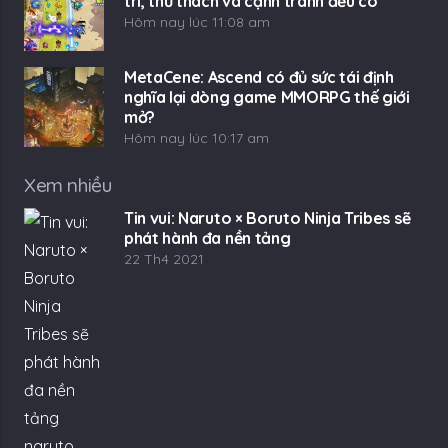
trí, thử thách và cạnh tranh đều có
Hôm nay lúc 11:08 am
MetaCene: Ascend có đủ sức tái định
nghĩa lại dòng game MMORPG thế giới
mở?
Hôm nay lúc 10:17 am
Xem nhiều
Tin vui: Naruto × Boruto Ninja Tribes sẽ
phát hành đa nền tảng
22 Th4 2021