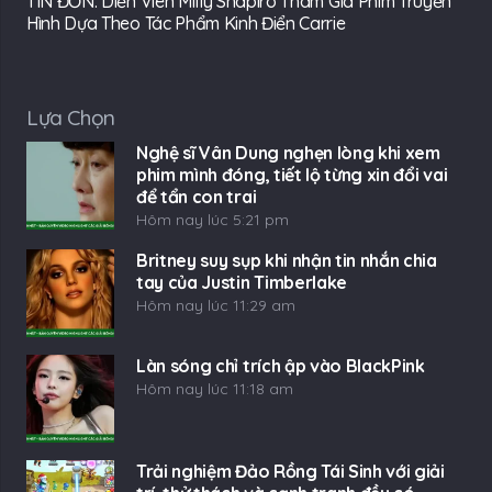
TIN ĐỒN: Diễn Viên Milly Shapiro Tham Gia Phim Truyền
Hình Dựa Theo Tác Phẩm Kinh Điển Carrie
Lựa Chọn
Nghệ sĩ Vân Dung nghẹn lòng khi xem
phim mình đóng, tiết lộ từng xin đổi vai
để tẩn con trai
Hôm nay lúc 5:21 pm
Britney suy sụp khi nhận tin nhắn chia
tay của Justin Timberlake
Hôm nay lúc 11:29 am
Làn sóng chỉ trích ập vào BlackPink
Hôm nay lúc 11:18 am
Trải nghiệm Đảo Rồng Tái Sinh với giải