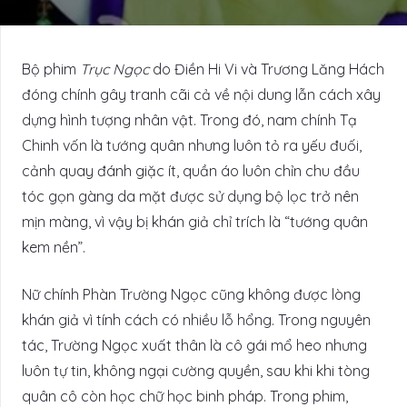
Bộ phim
Trục Ngọc
do Điền Hi Vi và Trương Lăng Hách
đóng chính gây tranh cãi cả về nội dung lẫn cách xây
dựng hình tượng nhân vật. Trong đó, nam chính Tạ
Chinh vốn là tướng quân nhưng luôn tỏ ra yếu đuối,
cảnh quay đánh giặc ít, quần áo luôn chỉn chu đầu
tóc gọn gàng da mặt được sử dụng bộ lọc trở nên
mịn màng, vì vậy bị khán giả chỉ trích là “tướng quân
kem nền”.
Nữ chính Phàn Trường Ngọc cũng không được lòng
khán giả vì tính cách có nhiều lỗ hổng. Trong nguyên
tác, Trường Ngọc xuất thân là cô gái mổ heo nhưng
luôn tự tin, không ngại cường quyền, sau khi khi tòng
quân cô còn học chữ học binh pháp. Trong phim,