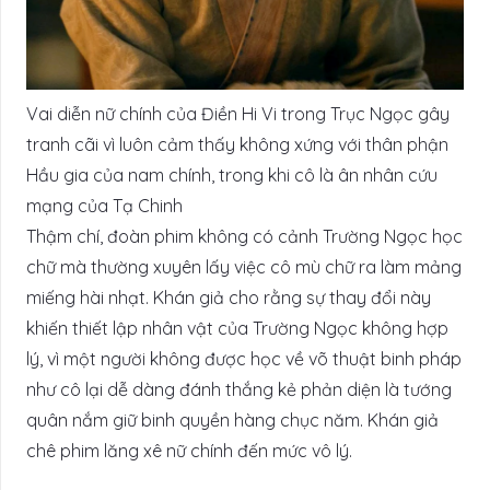
Vai diễn nữ chính của Điền Hi Vi trong Trục Ngọc gây
tranh cãi vì luôn cảm thấy không xứng với thân phận
Hầu gia của nam chính, trong khi cô là ân nhân cứu
mạng của Tạ Chinh
Thậm chí, đoàn phim không có cảnh Trường Ngọc học
chữ mà thường xuyên lấy việc cô mù chữ ra làm mảng
miếng hài nhạt. Khán giả cho rằng sự thay đổi này
khiến thiết lập nhân vật của Trường Ngọc không hợp
lý, vì một người không được học về võ thuật binh pháp
như cô lại dễ dàng đánh thắng kẻ phản diện là tướng
quân nắm giữ binh quyền hàng chục năm. Khán giả
chê phim lăng xê nữ chính đến mức vô lý.