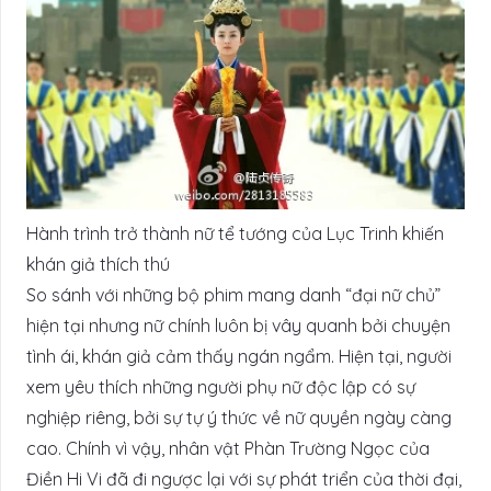
Hành trình trở thành nữ tể tướng của Lục Trinh khiến
khán giả thích thú
So sánh với những bộ phim mang danh “đại nữ chủ”
hiện tại nhưng nữ chính luôn bị vây quanh bởi chuyện
tình ái, khán giả cảm thấy ngán ngẩm. Hiện tại, người
xem yêu thích những người phụ nữ độc lập có sự
nghiệp riêng, bởi sự tự ý thức về nữ quyền ngày càng
cao. Chính vì vậy, nhân vật Phàn Trường Ngọc của
Điền Hi Vi đã đi ngược lại với sự phát triển của thời đại,