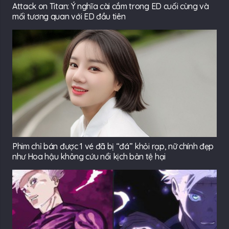
Attack on Titan: Ý nghĩa cài cắm trong ED cuối cùng và
mối tương quan với ED đầu tiên
Phim chỉ bán được 1 vé đã bị “đá” khỏi rạp, nữ chính đẹp
như Hoa hậu không cứu nổi kịch bản tệ hại