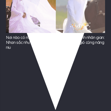
Nơi nào có mỹ nhân này nơi đó là thắng cảnh nhân gian:
Nhan sắc như bước ra từ tranh cổ, đến cả gió cũng nâng
niu