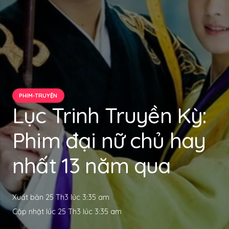
PHIM-TRUYỆN
Lục Trinh Truyền Kỳ:
Phim đại nữ chủ hay
nhất 13 năm qua
Xuất bản
25 Th3 lúc 3:35 am
Cập nhật lúc
25 Th3 lúc 3:35 am