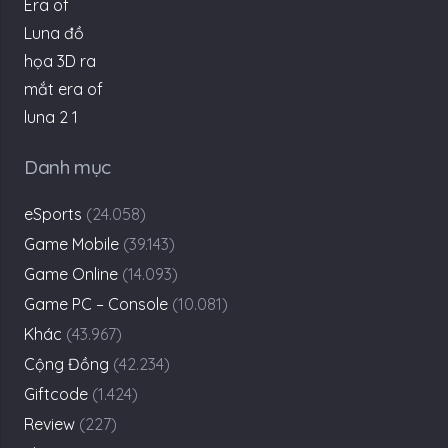
Cộng Đồng
(42.234)
Giftcode
(1.424)
Review
(227)
Thư Viện Game
(82)
Phim-Truyện
(17.305)
Tìm
kiếm
cho:
© 2021 by KenhGameVN.COM