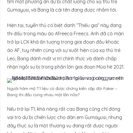
tìm một phương án dự bị chất lượng cho xạ thủ trẻ
Gumayusi, và Bang là cái tên đang được nhắm tới.
Hiện tại, tuyển thủ có biệt danh “Thiếu gia” này đang
thi đấu trong màu áo Afreeca Freecs. Anh đã có màn
trở lại LCK khá ấn tượng trong giai đoạn đầu khoác
áo AF, tuy nhiên cùng với sự xuất hiện của xạ thủ trẻ
Leo, Bang đánh mất vị trí chính thức và đành chấp
nhận ngồi sự bị trong phần lớn giai đoạn Mùa hè 2021.
Người hâm mộ T1 liệu có được chứng kiến cặp đôi Faker –
Bang thi đấu cùng nhau một lần nữa?
Nếu trở lại T1, khả năng rất cao Bang cũng chỉ đóng
vai trò dự bị chiến lược cho đàn em Gumayusi, nhưng
đây thực sự là một thương vụ đang rất được người