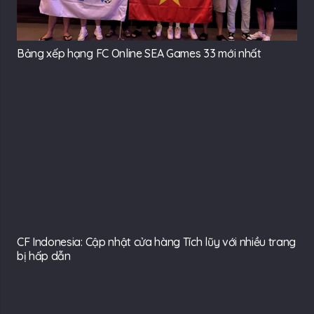
Bảng xếp hạng FC Online SEA Games 33 mới nhất
CF Indonesia: Cập nhật cửa hàng Tích lũy với nhiều trang
bị hấp dẫn
Dota 2: ‘Drama’ lại nổ ra sau trận đấu thuộc vòng sơ
loại Shanghai Major 2016
Khiếp sợ trước Lina của Dendi, Lifestealer buộc phải lên
đồ dị