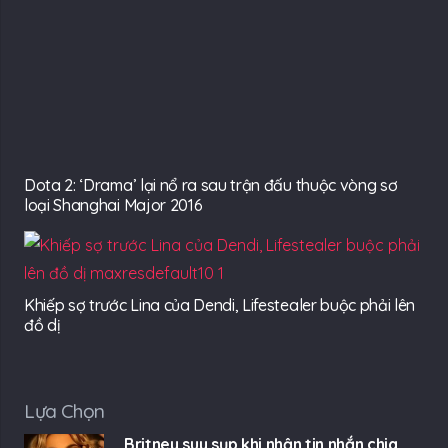
Lựa Chọn
Britney suy sụp khi nhận tin nhắn chia
tay của Justin Timberlake
5 mins trước
Làn sóng chỉ trích ập vào BlackPink
16 mins trước
Trải nghiệm Đảo Rồng Tái Sinh với giải
trí, thử thách và cạnh tranh đều có
25 mins trước
MetaCene: Ascend có đủ sức tái định
nghĩa lại dòng game MMORPG thế giới
mở?