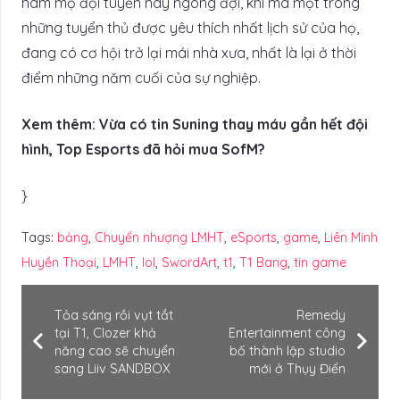
hâm mộ đội tuyển này ngóng đợi, khi mà một trong
những tuyển thủ được yêu thích nhất lịch sử của họ,
đang có cơ hội trở lại mái nhà xưa, nhất là lại ở thời
điểm những năm cuối của sự nghiệp.
Xem thêm: Vừa có tin Suning thay máu gần hết đội
hình, Top Esports đã hỏi mua SofM?
}
Tags:
bảng
,
Chuyển nhượng LMHT
,
eSports
,
game
,
Liên Minh
Huyền Thoại
,
LMHT
,
lol
,
SwordArt
,
t1
,
T1 Bang
,
tin game
Tỏa sáng rồi vụt tắt
Remedy
tại T1, Clozer khả
Entertainment công
năng cao sẽ chuyển
bố thành lập studio
sang Liiv SANDBOX
mới ở Thụy Điển