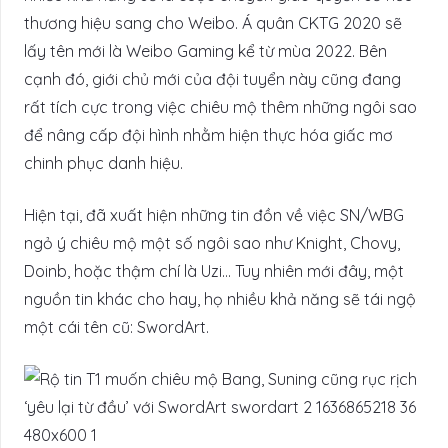
thương hiệu sang cho Weibo. Á quân CKTG 2020 sẽ
lấy tên mới là Weibo Gaming kể từ mùa 2022. Bên
cạnh đó, giới chủ mới của đội tuyển này cũng đang
rất tích cực trong việc chiêu mộ thêm những ngôi sao
để nâng cấp đội hình nhằm hiện thực hóa giấc mơ
chinh phục danh hiệu.
Hiện tại, đã xuất hiện những tin đồn về việc SN/WBG
ngỏ ý chiêu mộ một số ngôi sao như Knight, Chovy,
Doinb, hoặc thậm chí là Uzi… Tuy nhiên mới đây, một
nguồn tin khác cho hay, họ nhiều khả năng sẽ tái ngộ
một cái tên cũ: SwordArt.