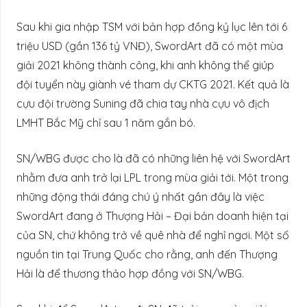
Sau khi gia nhập TSM với bản hợp đồng kỷ lục lên tới 6
triệu USD (gần 136 tỷ VNĐ), SwordArt đã có một mùa
giải 2021 không thành công, khi anh không thể giúp
đội tuyển này giành vé tham dự CKTG 2021. Kết quả là
cựu đội trường Suning đã chia tay nhà cựu vô địch
LMHT Bắc Mỹ chỉ sau 1 năm gắn bó.
SN/WBG được cho là đã có những liên hệ với SwordArt
nhằm đưa anh trở lại LPL trong mùa giải tới. Một trong
những động thái đáng chú ý nhất gần đây là việc
SwordArt đang ở Thượng Hải – Đại bản doanh hiện tại
của SN, chứ không trở về quê nhà để nghỉ ngơi. Một số
nguồn tin tại Trung Quốc cho rằng, anh đến Thượng
Hải là để thương thảo hợp đồng với SN/WBG.