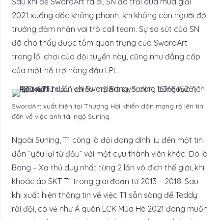
Sau khi để SwordArt ra đi, SN đã trải qua mùa giải
2021 xuống dốc không phanh, khi không còn người đội
trưởng đảm nhận vai trò call team. Sự sa sút của SN
đã cho thấy được tầm quan trọng của SwordArt
trong lối chơi của đội tuyển này, cũng như đẳng cấp
của một hỗ trợ hàng đầu LPL.
SwordArt xuất hiện tại Thượng Hải khiến dân mạng rộ lên tin
đồn về việc anh tái ngộ Suning
Ngoài Suning, T1 cũng là đội đang dính líu đến một tin
đồn “yêu lại từ đầu” với một cựu thành viên khác. Đó là
Bang – Xạ thủ duy nhất từng 2 lần vô địch thế giới, khi
khoác áo SKT T1 trong giai đoạn từ 2013 – 2018. Sau
khi xuất hiện thông tin về việc T1 sẵn sàng để Teddy
rời đội, có vẻ như Á quân LCK Mùa Hè 2021 đang muốn