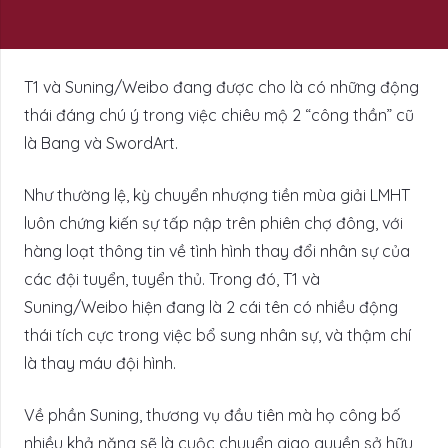
T1 và Suning/Weibo đang được cho là có những động
thái đáng chú ý trong việc chiêu mộ 2 “công thần” cũ
là Bang và SwordArt.
Như thường lệ, kỳ chuyển nhượng tiền mùa giải LMHT
luôn chứng kiến sự tấp nập trên phiên chợ đông, với
hàng loạt thông tin về tình hình thay đổi nhân sự của
các đội tuyển, tuyển thủ. Trong đó, T1 và
Suning/Weibo hiện đang là 2 cái tên có nhiều động
thái tích cực trong việc bổ sung nhân sự, và thậm chí
là thay máu đội hình.
Về phần Suning, thương vụ đầu tiên mà họ công bố
nhiều khả năng sẽ là cuộc chuyển giao quyền sở hữu