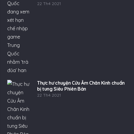
Bom tấn Tần Mỹ Nhân sắp được Gamota
phát hành tại Việt Nam
22 Th4 2021