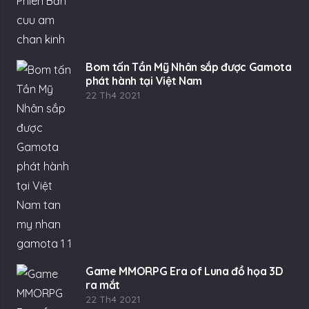
Game MMORPG Era of Luna đồ họa 3D
ra mắt
22 Th4 2021
Danh mục
eSports
(24.058)
Game Mobile
(39.143)
Game Online
(14.093)
Game PC – Console
(10.081)
Khác
(43.967)