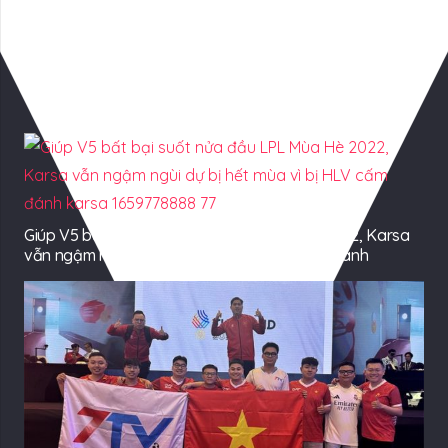
Có Thể Bạn Quan tâm
Giúp V5 bất bại suốt nửa đầu LPL Mùa Hè 2022, Karsa
vẫn ngậm ngùi dự bị hết mùa vì bị HLV cấm đánh