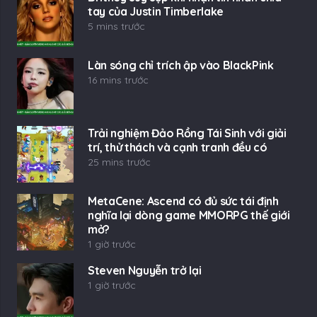
1 giờ trước
Steven Nguyễn trở lại
1 giờ trước
Xem nhiều
Tin vui: Naruto × Boruto Ninja Tribes sẽ
phát hành đa nền tảng
22 Th4 2021