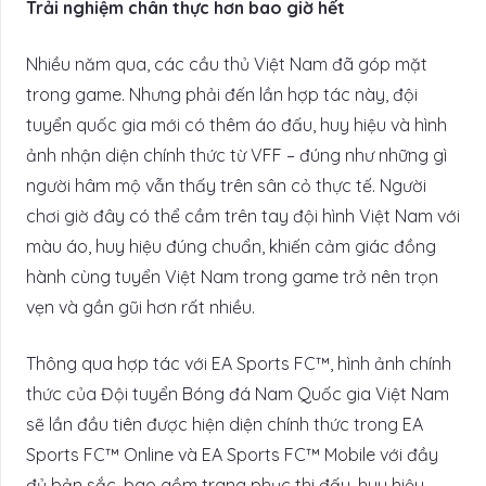
Trải nghiệm chân thực hơn bao giờ hết
Nhiều năm qua, các cầu thủ Việt Nam đã góp mặt
trong game. Nhưng phải đến lần hợp tác này, đội
tuyển quốc gia mới có thêm áo đấu, huy hiệu và hình
ảnh nhận diện chính thức từ VFF – đúng như những gì
người hâm mộ vẫn thấy trên sân cỏ thực tế. Người
chơi giờ đây có thể cầm trên tay đội hình Việt Nam với
màu áo, huy hiệu đúng chuẩn, khiến cảm giác đồng
hành cùng tuyển Việt Nam trong game trở nên trọn
vẹn và gần gũi hơn rất nhiều.
Thông qua hợp tác với EA Sports FC™, hình ảnh chính
thức của Đội tuyển Bóng đá Nam Quốc gia Việt Nam
sẽ lần đầu tiên được hiện diện chính thức trong EA
Sports FC™ Online và EA Sports FC™ Mobile với đầy
đủ bản sắc, bao gồm trang phục thi đấu, huy hiệu…