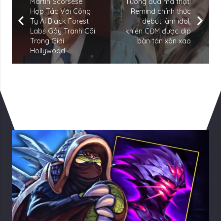
Martin Scorsese
Tưởng đùa mà thật!
Hợp Tác Với Công
Remind chính thức
Ty AI Black Forest
debut làm idol,
Labs Gây Tranh Cãi
khiến CĐM được dịp
Trong Giới
bàn tán xôn xao
Hollywood
Có Thể Bạn Quan tâm