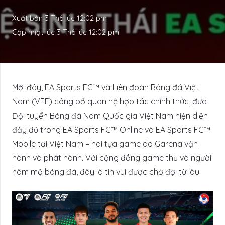
Xuất bản
3 Th6 lúc 12:02 pm
Cập nhật lúc
3 Th6 lúc 12:02 pm
Mới đây, EA Sports FC™ và Liên đoàn Bóng đá Việt
Nam (VFF) công bố quan hệ hợp tác chính thức, đưa
Đội tuyển Bóng đá Nam Quốc gia Việt Nam hiện diện
đầy đủ trong EA Sports FC™ Online và EA Sports FC™
Mobile tại Việt Nam – hai tựa game do Garena vận
hành và phát hành. Với cộng đồng game thủ và người
hâm mộ bóng đá, đây là tin vui được chờ đợi từ lâu.