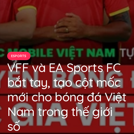
ESPORTS
VFF và EA Sports FC
bắt tay, tạo cột mốc
mới cho bóng đá Việt
Nam trong thế giới
số