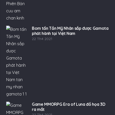
Bom tấn Tần Mỹ Nhân sắp được Gamota
phát hành tại Việt Nam
22 Th4 2021
Game MMORPG Era of Luna đồ họa 3D
ra mắt
22 Th4 2021