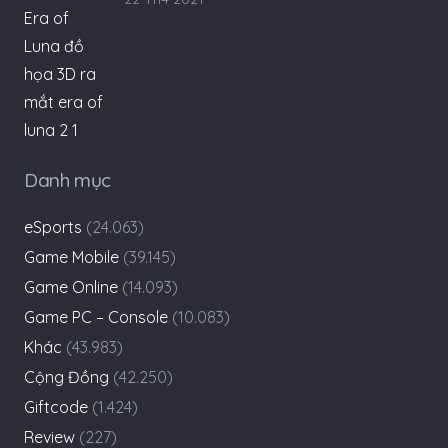
Danh mục
eSports
(24.063)
Game Mobile
(39.145)
Game Online
(14.093)
Game PC – Console
(10.083)
Khác
(43.983)
Cộng Đồng
(42.250)
Giftcode
(1.424)
Review
(227)