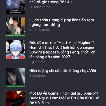
chủ đề giả tưởng Bắc Âu
28 mins trước
Lý do thần tượng K-pop liên tiếp tạm
ngừng hoạt động
41 mins trước
Độc đáo anime “Multi-Mind Mayhem”:
Nam chính sở hữu 3 linh hồn do seiyuu
Subaru (Re:Zero) lồng tiếng, chốt lịch
lên sóng đầu năm 2027
1 giờ trước
Hiện tượng chỉ có một ở làng nhạc Việt
2 giờ trước
Một Dự Án Game Final Fantasy Spin-off
Được Người Hâm Mộ Bỏ Ra Gần 1000 Đô
Để Hồi Sinh