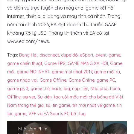
và dịch vụ trực tuyến cho máy chơi game kết nối
Internet, thiết bị di động và máy tính cá nhân. Trong
năm tài chính 2026, EA đạt doanh thu thuần GAAP
khoảng 7,5 tỷ USD. Thông tin thêm về EA có tại
www.ea.com/news.
Tags:
Bang Hội
,
disconect
,
dupe đồ
,
eSport
,
event
,
game
,
game chiến thuật
,
Game FPS
,
GAME MANG XA HOI
,
Game
mới
,
game MOI NHAT
,
game moi nhat 2017
,
game mới ra
,
game nhập vai
,
Game Offline
,
Game Online
,
game PC
,
game ps 3
,
game thủ
,
hack
,
lag
,
nạp tiền
,
Nhà phát hành
,
Offline
,
server
,
Sự kiện
,
tạo cột mốc mới cho bóng đá Việt
Nam trong thế giới số
,
tin game
,
tin mới nhất về game
,
tin
tức game
,
VFF và EA Sports FC bắt tay
Nhà Làm Phim