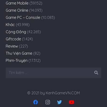
Game Mobile
(39.152)
Game Online
(14.093)
Game PC – Console
(10.083)
Khác
(43.998)
Cộng Đồng
(42.265)
Giftcode
(1.424)
Review
(227)
Thư Viện Game
(82)
Phim-Truyện
(17.312)
Tìm
kiếm
cho:
© 2021 by KenhGameVN.COM