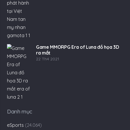
Game MMORPG Era of Luna đồ họa 3D
ra mắt
22 Th4 2021
Danh mục
eSports
(24.064)