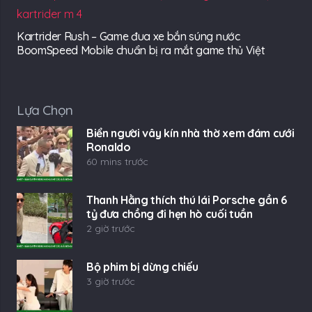
Kartrider Rush – Game đua xe bắn súng nước
BoomSpeed Mobile chuẩn bị ra mắt game thủ Việt
Lựa Chọn
Biển người vây kín nhà thờ xem đám cưới
Ronaldo
60 mins trước
Thanh Hằng thích thú lái Porsche gần 6
tỷ đưa chồng đi hẹn hò cuối tuần
2 giờ trước
Bộ phim bị dừng chiếu
3 giờ trước