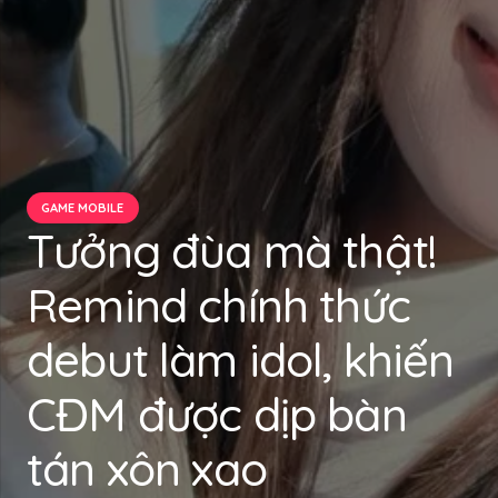
GAME MOBILE
Tưởng đùa mà thật!
Remind chính thức
debut làm idol, khiến
CĐM được dịp bàn
tán xôn xao