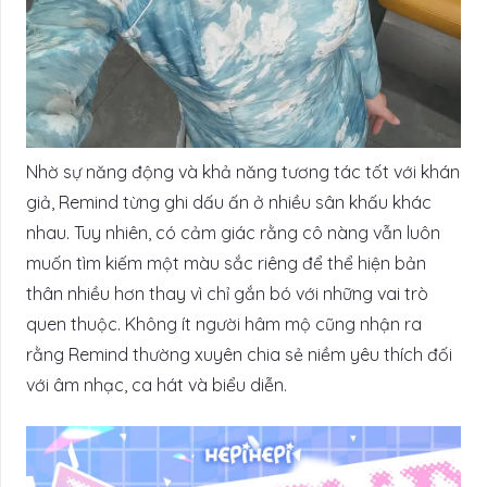
Nhờ sự năng động và khả năng tương tác tốt với khán
giả, Remind từng ghi dấu ấn ở nhiều sân khấu khác
nhau. Tuy nhiên, có cảm giác rằng cô nàng vẫn luôn
muốn tìm kiếm một màu sắc riêng để thể hiện bản
thân nhiều hơn thay vì chỉ gắn bó với những vai trò
quen thuộc. Không ít người hâm mộ cũng nhận ra
rằng Remind thường xuyên chia sẻ niềm yêu thích đối
với âm nhạc, ca hát và biểu diễn.