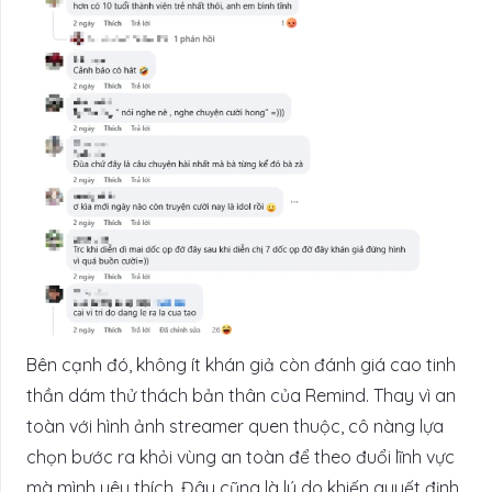
Bên cạnh đó, không ít khán giả còn đánh giá cao tinh
thần dám thử thách bản thân của Remind. Thay vì an
toàn với hình ảnh streamer quen thuộc, cô nàng lựa
chọn bước ra khỏi vùng an toàn để theo đuổi lĩnh vực
mà mình yêu thích. Đây cũng là lý do khiến quyết định