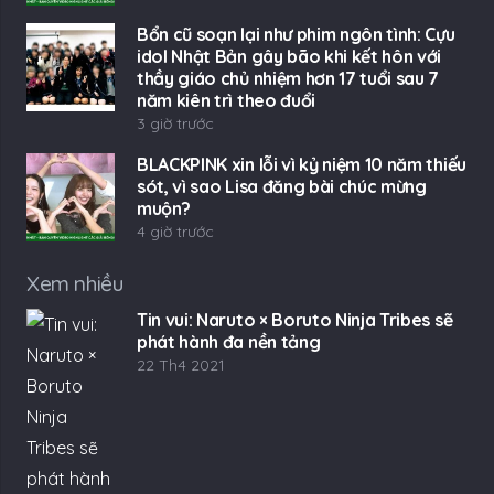
Bổn cũ soạn lại như phim ngôn tình: Cựu
idol Nhật Bản gây bão khi kết hôn với
thầy giáo chủ nhiệm hơn 17 tuổi sau 7
năm kiên trì theo đuổi
3 giờ trước
BLACKPINK xin lỗi vì kỷ niệm 10 năm thiếu
sót, vì sao Lisa đăng bài chúc mừng
muộn?
4 giờ trước
Xem nhiều
Tin vui: Naruto × Boruto Ninja Tribes sẽ
phát hành đa nền tảng
22 Th4 2021