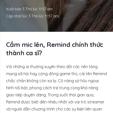
Xuất bản
3 Th6 lúc 11:57 am
Cập nhật lúc
3 Th6 lúc 11:57 am
Cầm mic lên, Remind chính thức
thành ca sĩ?
Với những ai thường xuyên theo dõi các nền tảng
mạng xã hội hay cộng đồng game thủ, cái tên Remind
chắc chắn không còn xa lạ. Cô nàng sở hữu ngoại
hình nổi bật, phong cách trẻ trung cùng khả năng
giao tiếp duyên dáng. Trong suốt thời gian qua,
Remind được biết đến nhiều nhất với vai trò streamer
và người dẫn chương trình cho các sự kiện liên quan