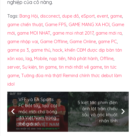
nghiệp của cô nàng.
Tags:
Bang Hội
,
disconect
,
dupe đồ
,
eSport
,
event
,
game
,
game chiến thuật
,
Game FPS
,
GAME MANG XA HOI
,
Game
mới
,
game MOI NHAT
,
game moi nhat 2017
,
game mới ra
,
game nhập vai
,
Game Offline
,
Game Online
,
game PC
,
game ps 3
,
game thủ
,
hack
,
khiến CĐM được dịp bàn tán
xôn xao
,
lag
,
Mobile
,
nạp tiền
,
Nhà phát hành
,
Offline
,
server
,
Sự kiện
,
tin game
,
tin mới nhất về game
,
tin tức
game
,
Tưởng đùa mà thật! Remind chính thức debut làm
idol
VFF và EA Sports
5 kiệt tác phim điện
FC bắt tay, tạo cột
ảnh lột trần chiều
mốc mới cho bóng
sâu và góc khuất
đá Việt Nam trong
nhân tính
thế giới số