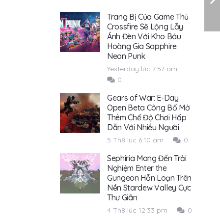
Trang Bị Của Game Thủ
Crossfire Sẽ Lộng Lẫy
Ánh Đèn Với Kho Báu
Hoàng Gia Sapphire
Neon Punk
Yesterday lúc 7:57 am
0
Gears of War: E-Day
Open Beta Công Bố Mở
Thêm Chế Độ Chơi Hấp
Dẫn Với Nhiều Người
5 Th8 lúc 6:10 am
0
Sephiria Mang Đến Trải
Nghiệm Enter the
Gungeon Hỗn Loạn Trên
Nền Stardew Valley Cực
Thư Giãn
4 Th8 lúc 12:33 pm
0