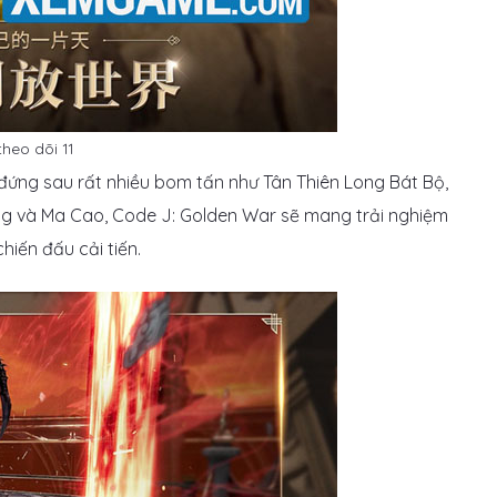
heo dõi 11
ứng sau rất nhiều bom tấn như Tân Thiên Long Bát Bộ,
ông và Ma Cao, Code J: Golden War sẽ mang trải nghiệm
iến đấu cải tiến.