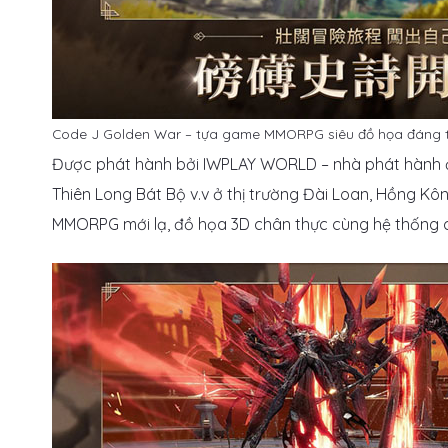
Code J Golden War – tựa game MMORPG siêu đồ họa đáng t
Được phát hành bởi IWPLAY WORLD – nhà phát hành đ
Thiên Long Bát Bộ v.v ở thị trường Đài Loan, Hồng K
MMORPG mới lạ, đồ họa 3D chân thực cùng hệ thống ch