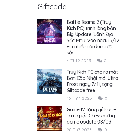
Giftcode
Battle Teams 2 (Truy
Kích PC) trình làng bản
Big Update ‘Lãnh Địa
Sắc Màu’ vào ngày 5/12
với nhiều nội dung đặc
sắc
4 Th12 2023
0
Truy Kích PC cho ra mắt
Bản Cập Nhật mới Ultra
Frost ngày 7/11, tặng
Giftcode free
16 Th11 2023
0
Game4V tặng giftcode
Tam quốc Chess mừng
game update 08/03
28 Th3 2023
0