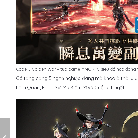
Code J Golden War – tựa game MMORPG siêu đồ họa đáng t
Có tổng cộng 5 nghề nghiệp đang mở khóa ở thời điểm 
Lâm Quân, Pháp Sư, Ma Kiếm Sĩ và Cuồng Huyết.