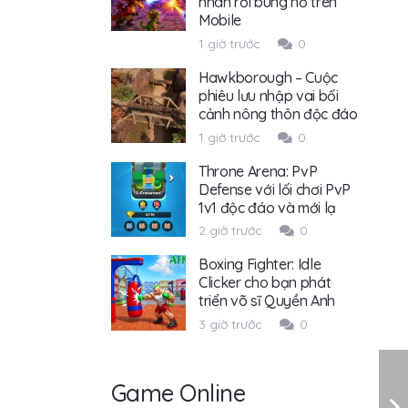
nhàn rỗi bùng nổ trên
Mobile
1 giờ trước
0
Hawkborough – Cuộc
phiêu lưu nhập vai bối
cảnh nông thôn độc đáo
1 giờ trước
0
Throne Arena: PvP
Defense với lối chơi PvP
1v1 độc đáo và mới lạ
2 giờ trước
0
Boxing Fighter: Idle
Clicker cho bạn phát
triển võ sĩ Quyền Anh
3 giờ trước
0
Game Online