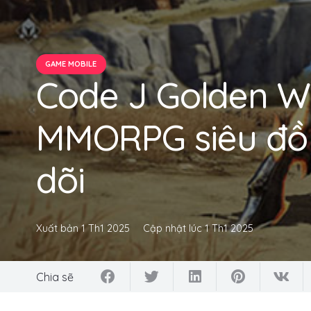
GAME MOBILE
Code J Golden W
MMORPG siêu đồ
dõi
Xuất bản
1 Th1 2025
Cập nhật lúc
1 Th1 2025
Chia sẽ