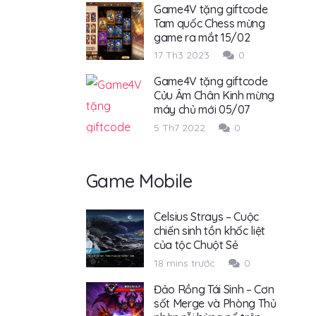
Game4V tặng giftcode
Tam quốc Chess mừng
game ra mắt 15/02
17 Th3 2023
0
Game4V tặng giftcode
Cửu Âm Chân Kinh mừng
máy chủ mới 05/07
5 Th7 2022
0
Game Mobile
Celsius Strays – Cuộc
chiến sinh tồn khốc liệt
của tộc Chuột Sẻ
18 mins trước
0
Đảo Rồng Tái Sinh – Cơn
sốt Merge và Phòng Thủ