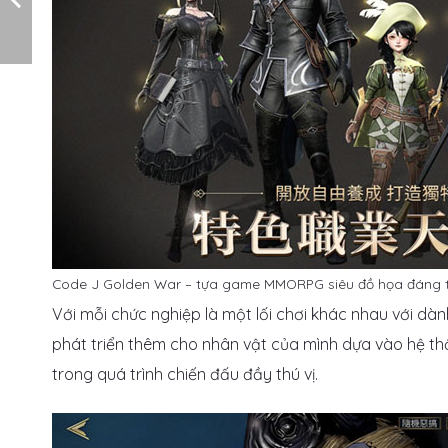
Code J Golden War – tựa game MMORPG siêu đồ họa đáng t
Với mỗi chức nghiệp là một lối chơi khác nhau với dà
phát triển thêm cho nhân vật của mình dựa vào hệ th
trong quá trình chiến đấu đầy thú vị.