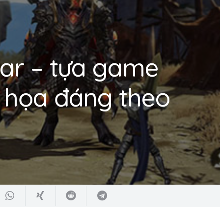
ar – tựa game
 họa đáng theo