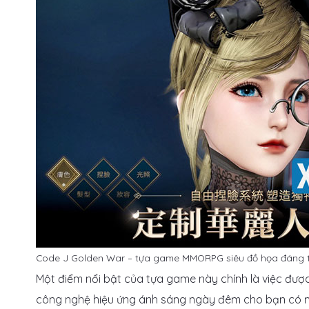
Code J Golden War – tựa game MMORPG siêu đồ họa đáng t
Một điểm nổi bật của tựa game này chính là việc đượ
công nghệ hiệu ứng ánh sáng ngày đêm cho bạn có một