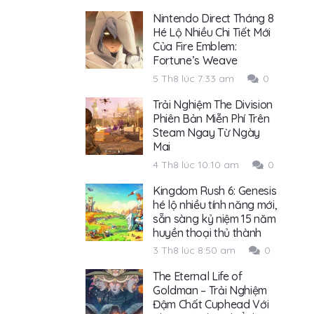
Nintendo Direct Tháng 8
Hé Lộ Nhiều Chi Tiết Mới
Của Fire Emblem:
Fortune’s Weave
5 Th8 lúc 7:33 am
0
Trải Nghiệm The Division
Phiên Bản Miễn Phí Trên
Steam Ngay Từ Ngày
Mai
4 Th8 lúc 10:10 am
0
Kingdom Rush 6: Genesis
hé lộ nhiều tính năng mới,
sẵn sàng kỷ niệm 15 năm
huyền thoại thủ thành
3 Th8 lúc 8:50 am
0
The Eternal Life of
Goldman – Trải Nghiệm
Đậm Chất Cuphead Với