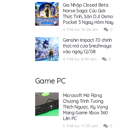
Gia Nhập Closed Beta
Norse Saga: Cửu Giới
Thức Tỉnh, Săn DJI Osmo
Pocket 3 Ngay Hôm Nay
4 Th8 lúc 10:26 am
0
Genshin Impact 7.0 chính
thức mở cửa Snezhnaya
vào ngày 12/08
4 Th8 lúc 8:49 am
0
Game PC
Microsoft Mở Rộng
Chương Trình Tương
Thích Ngược, Kỳ Vọng
Mang Game Xbox 360
Lên PC
5 Th8 lúc 11:05 am
0