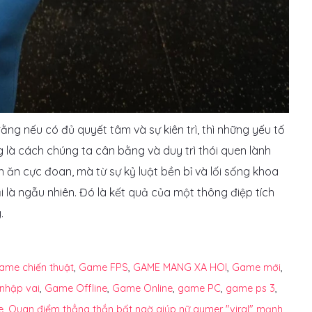
ằng nếu có đủ quyết tâm và sự kiên trì, thì những yếu tố
 là cách chúng ta cân bằng và duy trì thói quen lành
 ăn cực đoan, mà từ sự kỷ luật bền bỉ và lối sống khoa
là ngẫu nhiên. Đó là kết quả của một thông điệp tích
.
ame chiến thuật
,
Game FPS
,
GAME MANG XA HOI
,
Game mới
,
nhập vai
,
Game Offline
,
Game Online
,
game PC
,
game ps 3
,
e
,
Quan điểm thẳng thắn bất ngờ giúp nữ gymer "viral" mạnh