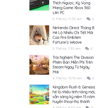
Thích Ngược, Kỳ Vọng
Mang Game Xbox 360
Lên PC
5 Th8 lúc 11:05 am
0
Nintendo Direct Tháng 8
Hé Lộ Nhiều Chi Tiết Mới
Của Fire Emblem:
Fortune’s Weave
5 Th8 lúc 7:33 am
0
Trải Nghiệm The Division
Phiên Bản Miễn Phí Trên
Steam Ngay Từ Ngày
Mai
4 Th8 lúc 10:10 am
0
Kingdom Rush 6: Genesis
hé lộ nhiều tính năng mới,
sẵn sàng kỷ niệm 15 năm
huyền thoại thủ thành
3 Th8 lúc 8:50 am
0