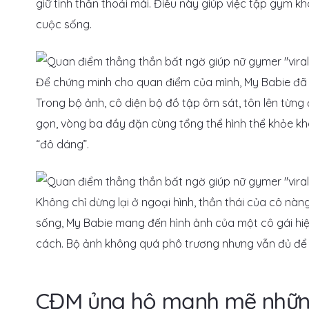
giữ tinh thần thoải mái. Điều này giúp việc tập gym k
cuộc sống.
Để chứng minh cho quan điểm của mình, My Babie đã c
Trong bộ ảnh, cô diện bộ đồ tập ôm sát, tôn lên từn
gọn, vòng ba đầy đặn cùng tổng thể hình thể khỏe kh
“đô dáng”.
Không chỉ dừng lại ở ngoại hình, thần thái của cô nàn
sống, My Babie mang đến hình ảnh của một cô gái hiệ
cách. Bộ ảnh không quá phô trương nhưng vẫn đủ để
CĐM ủng hộ mạnh mẽ những