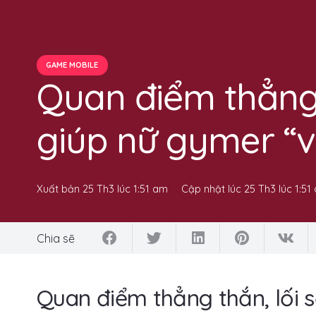
GAME MOBILE
Quan điểm thẳng
giúp nữ gymer “v
Xuất bản
25 Th3 lúc 1:51 am
Cập nhật lúc
25 Th3 lúc 1:51
Chia sẽ
Quan điểm thẳng thắn, lối 