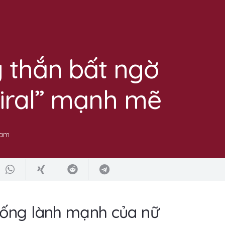
 thắn bất ngờ
iral” mạnh mẽ
 am
sống lành mạnh của nữ