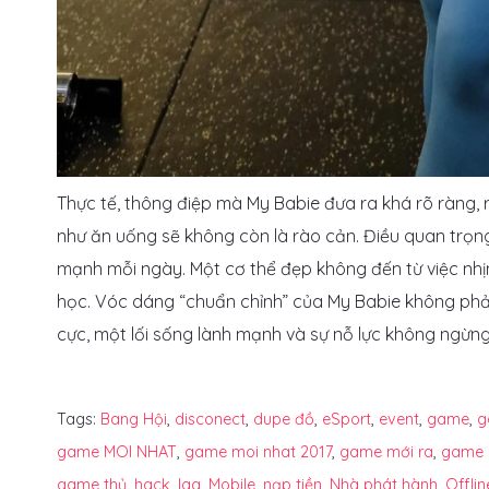
Thực tế, thông điệp mà My Babie đưa ra khá rõ ràng, r
như ăn uống sẽ không còn là rào cản. Điều quan trọng
mạnh mỗi ngày. Một cơ thể đẹp không đến từ việc nhịn
học. Vóc dáng “chuẩn chỉnh” của My Babie không phải 
cực, một lối sống lành mạnh và sự nỗ lực không ngừng
Tags:
Bang Hội
,
disconect
,
dupe đồ
,
eSport
,
event
,
game
,
g
game MOI NHAT
,
game moi nhat 2017
,
game mới ra
,
game 
game thủ
,
hack
,
lag
,
Mobile
,
nạp tiền
,
Nhà phát hành
,
Offlin