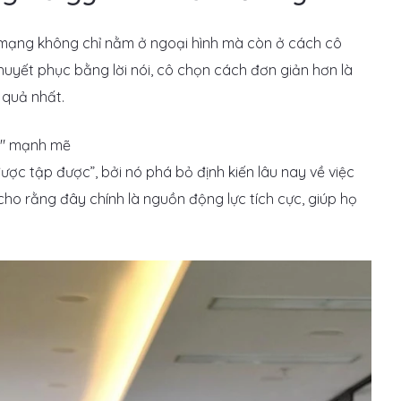
 mạng không chỉ nằm ở ngoại hình mà còn ở cách cô
thuyết phục bằng lời nói, cô chọn cách đơn giản hơn là
 quả nhất.
ược tập được”, bởi nó phá bỏ định kiến lâu nay về việc
 cho rằng đây chính là nguồn động lực tích cực, giúp họ