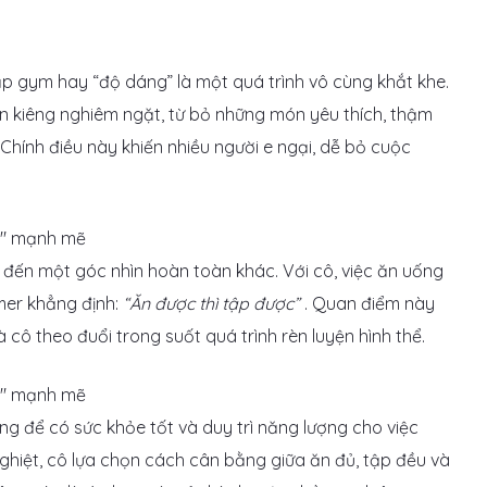
tập gym hay “độ dáng” là một quá trình vô cùng khắt khe.
ăn kiêng nghiêm ngặt, từ bỏ những món yêu thích, thậm
Chính điều này khiến nhiều người e ngại, dễ bỏ cuộc
 đến một góc nhìn hoàn toàn khác. Với cô, việc ăn uống
ymer khẳng định:
“Ăn được thì tập được”
. Quan điểm này
mà cô theo đuổi trong suốt quá trình rèn luyện hình thể.
ng để có sức khỏe tốt và duy trì năng lượng cho việc
ghiệt, cô lựa chọn cách cân bằng giữa ăn đủ, tập đều và