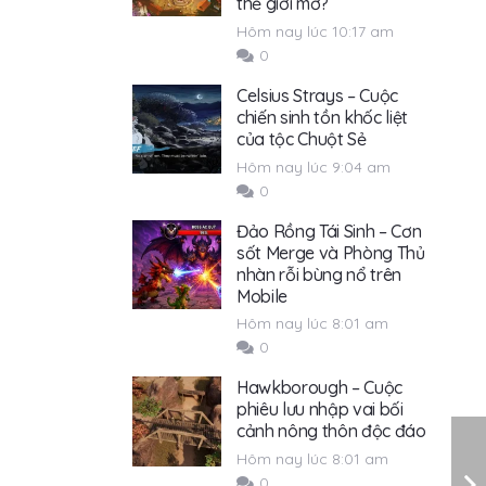
thế giới mở?
Hôm nay lúc 10:17 am
0
Celsius Strays – Cuộc
chiến sinh tồn khốc liệt
của tộc Chuột Sẻ
Hôm nay lúc 9:04 am
0
Đảo Rồng Tái Sinh – Cơn
sốt Merge và Phòng Thủ
nhàn rỗi bùng nổ trên
Mobile
Hôm nay lúc 8:01 am
0
Hawkborough – Cuộc
phiêu lưu nhập vai bối
cảnh nông thôn độc đáo
Hôm nay lúc 8:01 am
0