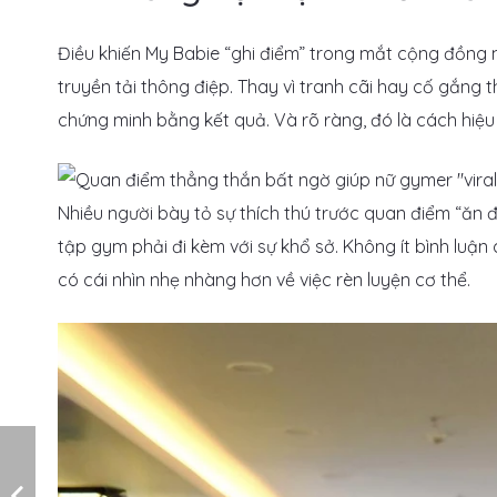
Điều khiến My Babie “ghi điểm” trong mắt cộng đồng
truyền tải thông điệp. Thay vì tranh cãi hay cố gắng 
chứng minh bằng kết quả. Và rõ ràng, đó là cách hiệu
Nhiều người bày tỏ sự thích thú trước quan điểm “ăn đ
tập gym phải đi kèm với sự khổ sở. Không ít bình luận
có cái nhìn nhẹ nhàng hơn về việc rèn luyện cơ thể.