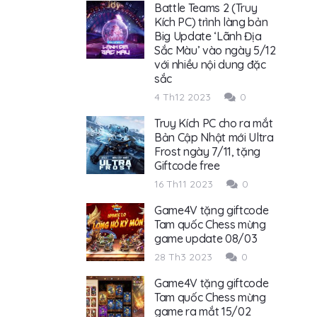
Battle Teams 2 (Truy
Kích PC) trình làng bản
Big Update ‘Lãnh Địa
Sắc Màu’ vào ngày 5/12
với nhiều nội dung đặc
sắc
4 Th12 2023
0
Truy Kích PC cho ra mắt
Bản Cập Nhật mới Ultra
Frost ngày 7/11, tặng
Giftcode free
16 Th11 2023
0
Game4V tặng giftcode
Tam quốc Chess mừng
game update 08/03
28 Th3 2023
0
Game4V tặng giftcode
Tam quốc Chess mừng
game ra mắt 15/02