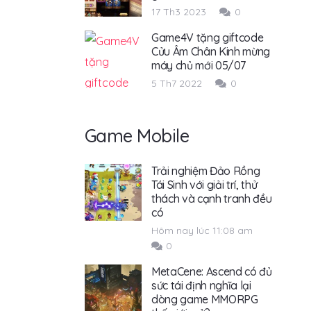
17 Th3 2023
0
Game4V tặng giftcode
Cửu Âm Chân Kinh mừng
máy chủ mới 05/07
5 Th7 2022
0
Game Mobile
Trải nghiệm Đảo Rồng
Tái Sinh với giải trí, thử
thách và cạnh tranh đều
có
Hôm nay lúc 11:08 am
0
MetaCene: Ascend có đủ
sức tái định nghĩa lại
dòng game MMORPG