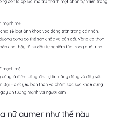
hông còn là áp lực, mà trở thành một phần tự nhiên trong
hia sẻ loạt ảnh khoe vóc dáng trên trang cá nhân.
g đường cong cơ thể săn chắc và cân đối. Vòng eo thon
oắn cho thấy rõ sự đầu tư nghiêm túc trong quá trình
g cũng là điểm cộng lớn. Tự tin, năng động và đầy sức
n đại – biết yêu bản thân và chăm sóc sức khỏe đúng
 gây ấn tượng mạnh với người xem.
 nữ gymer như thế này