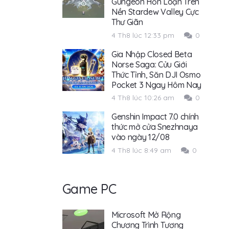
Gungeon Hỗn Loạn Trên
Nền Stardew Valley Cực
Thư Giãn
4 Th8 lúc 12:33 pm
0
Gia Nhập Closed Beta
Norse Saga: Cửu Giới
Thức Tỉnh, Săn DJI Osmo
Pocket 3 Ngay Hôm Nay
4 Th8 lúc 10:26 am
0
Genshin Impact 7.0 chính
thức mở cửa Snezhnaya
vào ngày 12/08
4 Th8 lúc 8:49 am
0
Game PC
Microsoft Mở Rộng
Chương Trình Tương