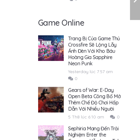
Game Online
Trang Bị Của Game Thủ
Crossfire Sẽ Lộng Lẫy
Ánh Đèn Với Kho Báu
Hoàng Gia Sapphire
Neon Punk
Yesterday lúc 7:57 am
0
Gears of War: E-Day
Open Beta Công Bố Mở
Thêm Chế Độ Chơi Hấp
Dẫn Với Nhiều Người
5 Th8 lúc 6:10 am
0
Sephiria Mang Đến Trải
Nghiệm Enter the