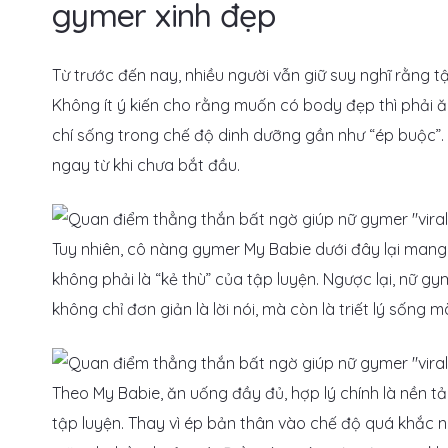
gymer xinh đẹp
Từ trước đến nay, nhiều người vẫn giữ suy nghĩ rằng 
Không ít ý kiến cho rằng muốn có body đẹp thì phải 
chí sống trong chế độ dinh dưỡng gần như “ép buộc”. 
ngay từ khi chưa bắt đầu.
Tuy nhiên, cô nàng gymer My Babie dưới đây lại mang
không phải là “kẻ thù” của tập luyện. Ngược lại, nữ g
không chỉ đơn giản là lời nói, mà còn là triết lý sống 
Theo My Babie, ăn uống đầy đủ, hợp lý chính là nền tả
tập luyện. Thay vì ép bản thân vào chế độ quá khắc n