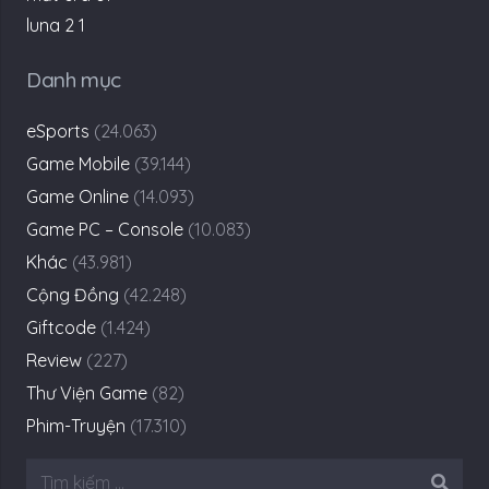
Danh mục
eSports
(24.063)
Game Mobile
(39.144)
Game Online
(14.093)
Game PC – Console
(10.083)
Khác
(43.981)
Cộng Đồng
(42.248)
Giftcode
(1.424)
Review
(227)
Thư Viện Game
(82)
Phim-Truyện
(17.310)
Tìm