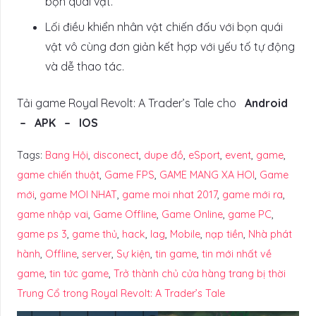
bọn quái vật.
Lối điều khiển nhân vật chiến đấu với bọn quái
vật vô cùng đơn giản kết hợp với yếu tố tự động
và dễ thao tác.
Tải game Royal Revolt: A Trader’s Tale cho
Android
– APK – IOS
Tags:
Bang Hội
,
disconect
,
dupe đồ
,
eSport
,
event
,
game
,
game chiến thuật
,
Game FPS
,
GAME MANG XA HOI
,
Game
mới
,
game MOI NHAT
,
game moi nhat 2017
,
game mới ra
,
game nhập vai
,
Game Offline
,
Game Online
,
game PC
,
game ps 3
,
game thủ
,
hack
,
lag
,
Mobile
,
nạp tiền
,
Nhà phát
hành
,
Offline
,
server
,
Sự kiện
,
tin game
,
tin mới nhất về
game
,
tin tức game
,
Trở thành chủ cửa hàng trang bị thời
Trung Cổ trong Royal Revolt: A Trader’s Tale