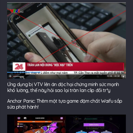
Ứng dụng bị VTV lên án độc hại chứng minh sức mạnh
khó lường, thế này hỏi sao lại tràn lan clip đồi tr*y
Anchor Panic: Thêm một tựa game đậm chất Waifu sắp
sửa phát hành!