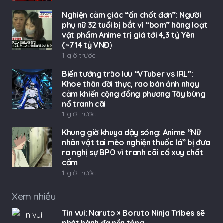
Nghiện cảm giác “ấn chốt đơn”: Người
phụ nữ 32 tuổi bị bắt vì “bom” hàng loạt
vật phẩm Anime trị giá tới 4,3 tỷ Yên
(~714 tỷ VNĐ)
1 giờ trước
Biến tướng trào lưu “VTuber vs IRL”:
Khoe thân đời thực, rao bán ảnh nhạy
cảm khiến cộng đồng phương Tây bùng
nổ tranh cãi
1 giờ trước
Khung giờ khuya dậy sóng: Anime “Nữ
nhân vật tai mèo nghiện thuốc lá” bị đưa
ra nghị sự BPO vì tranh cãi cổ xuy chất
cấm
1 giờ trước
Xem nhiều
Tin vui: Naruto × Boruto Ninja Tribes sẽ
phát hành đa nền tảng