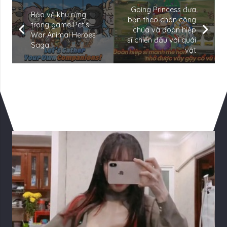
Going Princess đưa
Bảo vệ khu rừng
bạn theo chân công
trong game Pet’s
chúa và đoàn hiệp
War Animal Heroes
sĩ chiến đấu với quái
Saga
vật
Có Thể Bạn Quan tâm