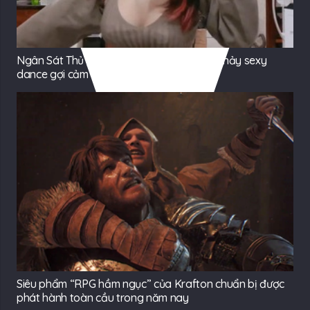
Ngân Sát Thủ phấn khích “cởi áo” ngoài, nhảy sexy
dance gợi cảm
Siêu phẩm “RPG hầm ngục” của Krafton chuẩn bị được
phát hành toàn cầu trong năm nay