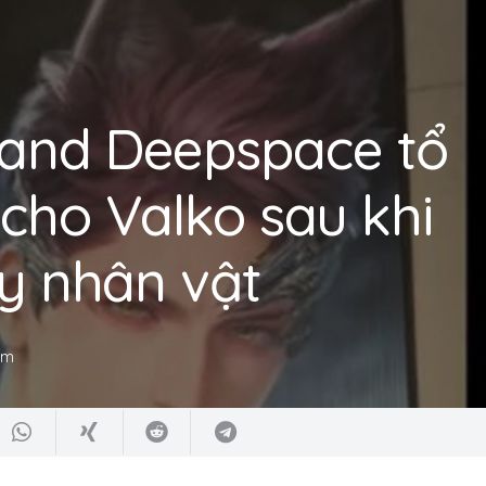
and Deepspace tổ
cho Valko sau khi
ủy nhân vật
 am