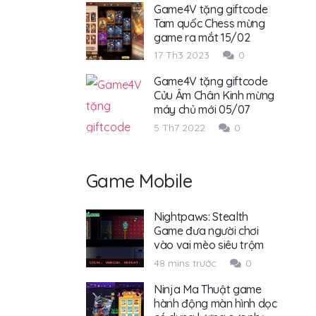
Game4V tặng giftcode
Tam quốc Chess mừng
game ra mắt 15/02
17 Th3 2023
0
Game4V tặng giftcode
Cửu Âm Chân Kinh mừng
máy chủ mới 05/07
5 Th7 2022
0
Game Mobile
Nightpaws: Stealth
Game đưa người chơi
vào vai mèo siêu trộm
48 mins trước
0
Ninja Ma Thuật game
hành động màn hình dọc