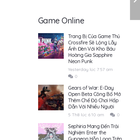
Game Online
Trang Bị Của Game Thủ
Crossfire Sẽ Lộng Lẫy
Ánh Đèn Với Kho Báu
Hoàng Gia Sapphire
Neon Punk
Yesterday lúc 7:57 am
0
Gears of War: E-Day
Open Beta Công Bố Mở
Thêm Chế Độ Chơi Hấp
Dẫn Với Nhiều Người
5 Th8 lúc 6:10 am
0
Sephiria Mang Đến Trải
Nghiệm Enter the
Gungeon Hỗn Loạn Trên