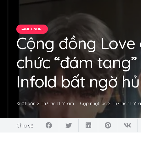
GAME ONLINE
Cộng đồng Love 
chức “đám tang” 
Infold bất ngờ h
Xuất bản
2 Th7 lúc 11:31 am
Cập nhật lúc
2 Th7 lúc 11:31
Chia sẽ