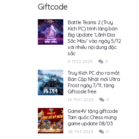
Giftcode
Battle Teams 2 (Truy
Kích PC) trình làng bản
Big Update ‘Lãnh Địa
Sắc Màu’ vào ngày 5/12
với nhiều nội dung đặc
sắc
4 Th12 2023
0
Truy Kích PC cho ra mắt
Bản Cập Nhật mới Ultra
Frost ngày 7/11, tặng
Giftcode free
16 Th11 2023
0
Game4V tặng giftcode
Tam quốc Chess mừng
game update 08/03
28 Th3 2023
0