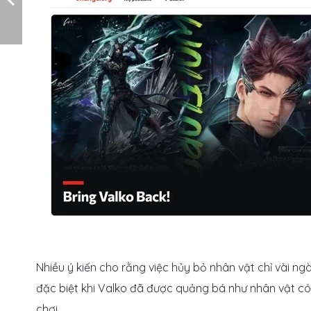
Nhiều ý kiến cho rằng việc hủy bỏ nhân vật chỉ vài n
đặc biệt khi Valko đã được quảng bá như nhân vật có
chơi.