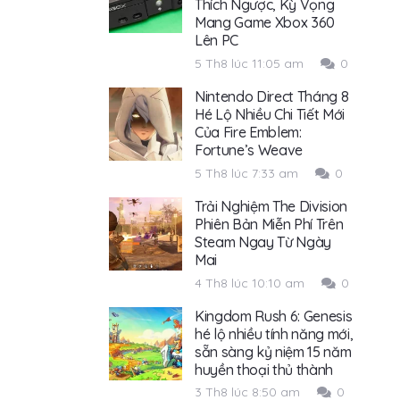
Thích Ngược, Kỳ Vọng
Mang Game Xbox 360
Lên PC
5 Th8 lúc 11:05 am
0
Nintendo Direct Tháng 8
Hé Lộ Nhiều Chi Tiết Mới
Của Fire Emblem:
Fortune’s Weave
5 Th8 lúc 7:33 am
0
Trải Nghiệm The Division
Phiên Bản Miễn Phí Trên
Steam Ngay Từ Ngày
Mai
4 Th8 lúc 10:10 am
0
Kingdom Rush 6: Genesis
hé lộ nhiều tính năng mới,
sẵn sàng kỷ niệm 15 năm
huyền thoại thủ thành
3 Th8 lúc 8:50 am
0