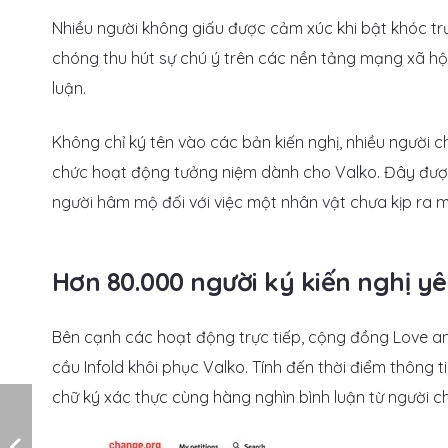
Nhiều người không giấu được cảm xúc khi bật khóc tr
chóng thu hút sự chú ý trên các nền tảng mạng xã h
luận.
Không chỉ ký tên vào các bản kiến nghị, nhiều người ch
chức hoạt động tưởng niệm dành cho Valko. Đây đượ
người hâm mộ đối với việc một nhân vật chưa kịp ra m
Hơn 80.000 người ký kiến nghị yê
Bên cạnh các hoạt động trực tiếp, cộng đồng Love 
cầu Infold khôi phục Valko. Tính đến thời điểm thông t
chữ ký xác thực cùng hàng nghìn bình luận từ người ch