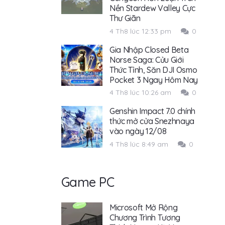
Nền Stardew Valley Cực
Thư Giãn
4 Th8 lúc 12:33 pm
0
Gia Nhập Closed Beta
Norse Saga: Cửu Giới
Thức Tỉnh, Săn DJI Osmo
Pocket 3 Ngay Hôm Nay
4 Th8 lúc 10:26 am
0
Genshin Impact 7.0 chính
thức mở cửa Snezhnaya
vào ngày 12/08
4 Th8 lúc 8:49 am
0
Game PC
Microsoft Mở Rộng
Chương Trình Tương