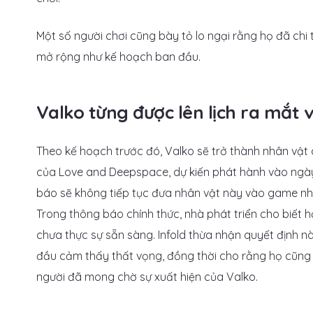
Một số người chơi cũng bày tỏ lo ngại rằng họ đã chi 
mở rộng như kế hoạch ban đầu.
Valko từng được lên lịch ra mắt
Theo kế hoạch trước đó, Valko sẽ trở thành nhân vật 
của Love and Deepspace, dự kiến phát hành vào ngày 
báo sẽ không tiếp tục đưa nhân vật này vào game nh
Trong thông báo chính thức, nhà phát triển cho biết h
chưa thực sự sẵn sàng. Infold thừa nhận quyết định n
đầu cảm thấy thất vọng, đồng thời cho rằng họ cũn
người đã mong chờ sự xuất hiện của Valko.