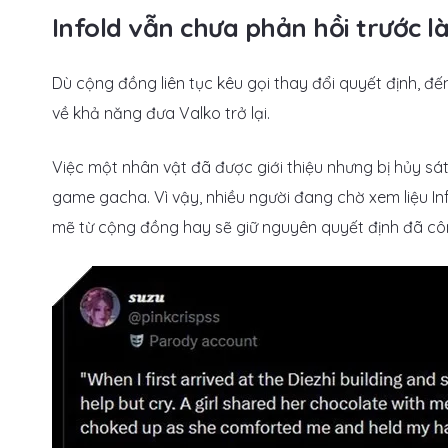
Infold vẫn chưa phản hồi trước l
Dù cộng đồng liên tục kêu gọi thay đổi quyết định, đ
về khả năng đưa Valko trở lại.
Việc một nhân vật đã được giới thiệu nhưng bị hủy sá
game gacha. Vì vậy, nhiều người đang chờ xem liệu In
mẽ từ cộng đồng hay sẽ giữ nguyên quyết định đã cô