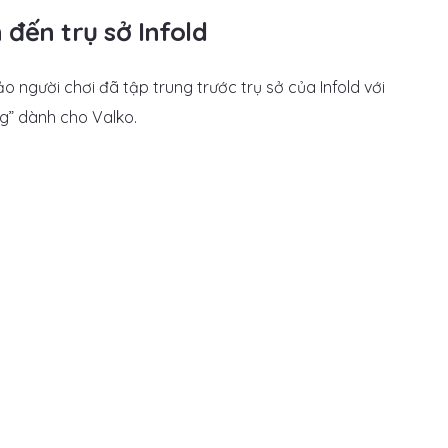
ến trụ sở Infold
o người chơi đã tập trung trước trụ sở của Infold với
g” dành cho Valko.