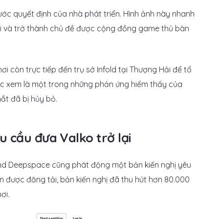
ước quyết định của nhà phát triển. Hình ảnh này nhanh
ội và trở thành chủ đề được cộng đồng game thủ bàn
ơi còn trực tiếp đến trụ sở Infold tại Thượng Hải để tổ
c xem là một trong những phản ứng hiếm thấy của
ắt đã bị hủy bỏ.
u cầu đưa Valko trở lại
and Deepspace cũng phát động một bản kiến nghị yêu
in được đăng tải, bản kiến nghị đã thu hút hơn 80.000
ơi.