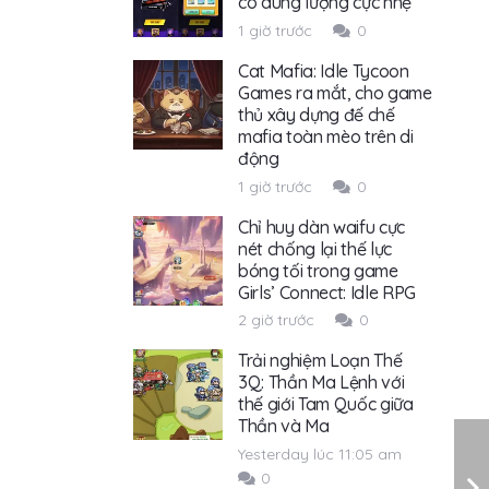
có dung lượng cực nhẹ
1 giờ trước
0
Cat Mafia: Idle Tycoon
Games ra mắt, cho game
thủ xây dựng đế chế
mafia toàn mèo trên di
động
1 giờ trước
0
Chỉ huy dàn waifu cực
nét chống lại thế lực
bóng tối trong game
Girls’ Connect: Idle RPG
2 giờ trước
0
Trải nghiệm Loạn Thế
3Q: Thần Ma Lệnh với
thế giới Tam Quốc giữa
Thần và Ma
Yesterday lúc 11:05 am
0