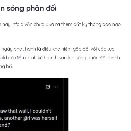
àn sóng phản đối
ến nay Infold vẫn chưa đưa ra thêm bất kỳ thông báo nào
t ngày phát hành là điều khá hiếm gặp đối với các tựa
fold có điều chỉnh kế hoạch sau làn sóng phản đối mạnh
ng bố.