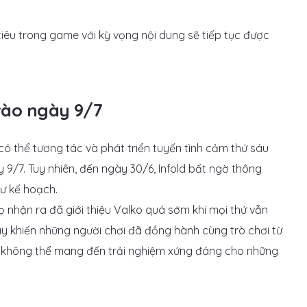
tiêu trong game với kỳ vọng nội dung sẽ tiếp tục được
 vào ngày 9/7
có thể tương tác và phát triển tuyến tình cảm thứ sáu
9/7. Tuy nhiên, đến ngày 30/6, Infold bất ngờ thông
ư kế hoạch.
ọ nhận ra đã giới thiệu Valko quá sớm khi mọi thứ vẫn
ày khiến những người chơi đã đồng hành cùng trò chơi từ
g không thể mang đến trải nghiệm xứng đáng cho những