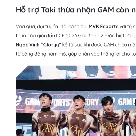
Hỗ trợ Taki thừa nhận GAM còn n
Vừa qua, đội tuyển đã đánh bại
MVK Esports
với tỷ
thua của giải đấu LCP 2026 Giai đoạn 2. Đặc biệt, đ
Ngọc Vinh “Gloryy”
kể từ sau khi được GAM chiêu mộ
từ cộng đồng hâm mộ, góp phần vào thắng lợi cho to