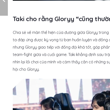
Taki cho rằng Gloryy “cũng thườ
Chia sẻ về màn thể hiện của đường giữa Gloryy trong l
ta đáp ứng được kỳ vọng từ ban huấn luyện và đồng độ
nhưng Gloryy giao tiếp với đồng đội khá tốt, góp p
team-fight giữa và cuối game. Taki khẳng định sau t
nhìn lại lối chơi của mình và cảm thấy cần có những s
hội cho Gloryy.