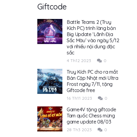
Giftcode
Battle Teams 2 (Truy
Kích PC) trình làng bản
Big Update ‘Lãnh Địa
Sắc Màu’ vào ngày 5/12
với nhiều nội dung đặc
sắc
4 Th12 2023
0
Truy Kích PC cho ra mắt
Bản Cập Nhật mới Ultra
Frost ngày 7/11, tặng
Giftcode free
16 Th11 2023
0
Game4V tặng giftcode
Tam quốc Chess mừng
game update 08/03
28 Th3 2023
0