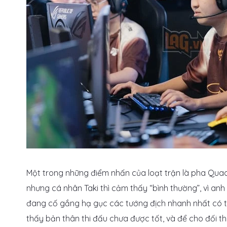
Một trong những điểm nhấn của loạt trận là pha Quad
nhưng cá nhân Taki thì cảm thấy “bình thường”, vì anh
đang cố gắng hạ gục các tướng địch nhanh nhất có th
thấy bản thân thi đấu chưa được tốt, và để cho đối thủ