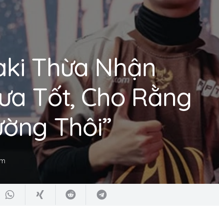
aki Thừa Nhận
ưa Tốt, Cho Rằng
ường Thôi”
am