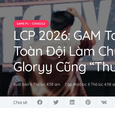
GAME PC – CONSOLE
LCP 2026: GAM T
Toàn Đội Làm Ch
Gloryy Cũng “Th
Xuất bản
6 Th6 lúc 4:58 am
Cập nhật lúc
6 Th6 lúc 4:58 
Chia sẽ