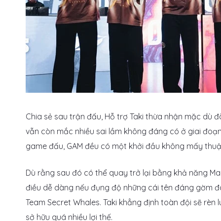
Chia sẻ sau trận đấu, Hỗ trợ Taki thừa nhận mặc dù 
vẫn còn mắc nhiều sai lầm không đáng có ở giai đoạ
game đấu, GAM đều có một khởi đầu không mấy thuận l
Dù rằng sau đó có thể quay trở lại bằng khả năng Ma
điều dễ dàng nếu đụng độ những cái tên đáng gờm đ
Team Secret Whales. Taki khẳng định toàn đội sẽ rèn 
sở hữu quá nhiều lợi thế.