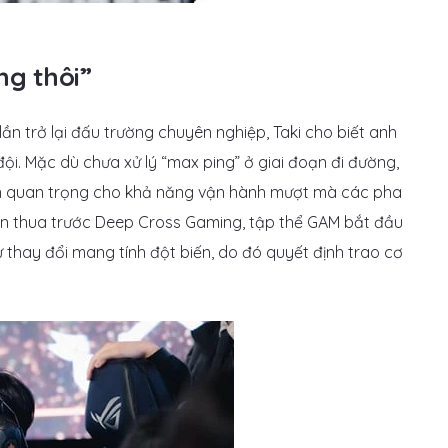
ng thôi”
ần trở lại đấu trường chuyên nghiệp, Taki cho biết anh
i. Mặc dù chưa xử lý “max ping” ở giai đoạn đi đường,
hần quan trọng cho khả năng vận hành mượt mà các pha
rận thua trước Deep Cross Gaming, tập thể GAM bắt đầu
ự thay đổi mang tính đột biến, do đó quyết định trao cơ