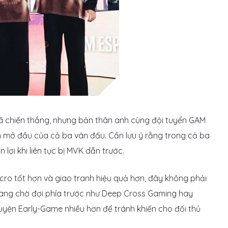
đã chiến thắng, nhưng bản thân anh cùng đội tuyển GAM
n mở đầu của cả ba ván đấu. Cần lưu ý rằng trong cả ba
ợi khi liên tục bị MVK dẫn trước.
cro tốt hơn và giao tranh hiệu quả hơn, đây không phải
ang chờ đợi phía trước như Deep Cross Gaming hay
luyện Early-Game nhiều hơn để tránh khiến cho đối thủ