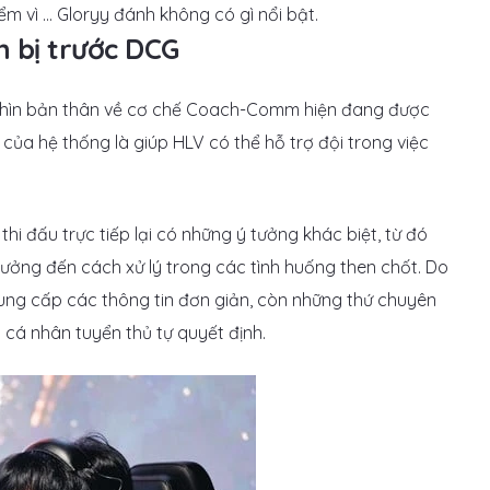
ểm vì … Gloryy đánh không có gì nổi bật.
 bị trước DCG
 nhìn bản thân về cơ chế Coach-Comm hiện đang được
của hệ thống là giúp HLV có thể hỗ trợ đội trong việc
i đấu trực tiếp lại có những ý tưởng khác biệt, từ đó
hưởng đến cách xử lý trong các tình huống then chốt. Do
ng cấp các thông tin đơn giản, còn những thứ chuyên
 cá nhân tuyển thủ tự quyết định.