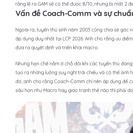
rằng lẽ ra GAM sẽ có thể được 8/10, nhưng bị mất 2 đi
Vấn đề Coach-Comm và sự chuẩn
Ngoài ra, tuyển thủ sinh năm 2003 cũng chia sẻ góc
áp dụng duy nhất tại LCP 2026. Anh cho rằng ưu điểm 
đưa ra quyết định và triển khai macro.
Nhưng hạn chế nằm ở chỗ đôi khi các tuyển thủ đang th
tạo ra những luồng suy nghĩ trái chiều và có thể ảnh 
đó, anh cho rằng Coach-Comm chỉ nên áp dụng để cu
sâu hơn như Macro hay giao tranh thế nào thì phải do