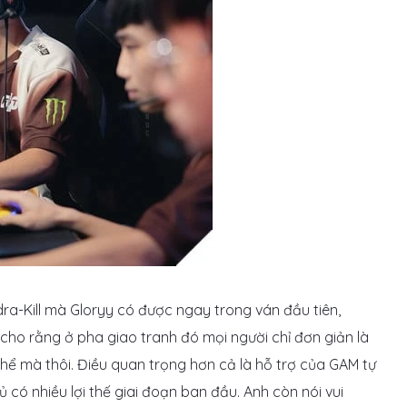
ra-Kill mà Gloryy có được ngay trong ván đầu tiên,
 cho rằng ở pha giao tranh đó mọi người chỉ đơn giản là
ể mà thôi. Điều quan trọng hơn cả là hỗ trợ của GAM tự
 có nhiều lợi thế giai đoạn ban đầu. Anh còn nói vui