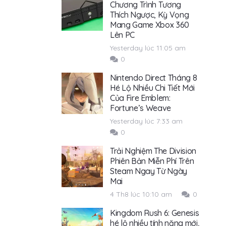
Chương Trình Tương
Thích Ngược, Kỳ Vọng
Mang Game Xbox 360
Lên PC
Yesterday lúc 11:05 am
0
Nintendo Direct Tháng 8
Hé Lộ Nhiều Chi Tiết Mới
Của Fire Emblem:
Fortune’s Weave
Yesterday lúc 7:33 am
0
Trải Nghiệm The Division
Phiên Bản Miễn Phí Trên
Steam Ngay Từ Ngày
Mai
4 Th8 lúc 10:10 am
0
Kingdom Rush 6: Genesis
hé lộ nhiều tính năng mới,