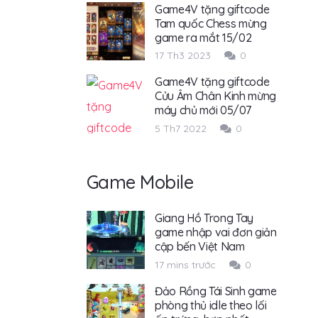
Game4V tặng giftcode
Tam quốc Chess mừng
game ra mắt 15/02
17 Th3 2023
0
Game4V tặng giftcode
Cửu Âm Chân Kinh mừng
máy chủ mới 05/07
5 Th7 2022
0
Game Mobile
Giang Hồ Trong Tay
game nhập vai đơn giản
cập bến Việt Nam
17 mins trước
0
Đảo Rồng Tái Sinh game
phòng thủ idle theo lối