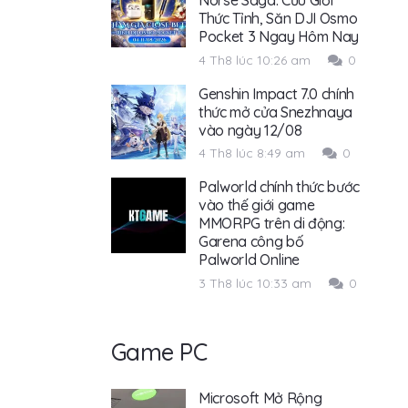
Thức Tỉnh, Săn DJI Osmo
Pocket 3 Ngay Hôm Nay
4 Th8 lúc 10:26 am
0
Genshin Impact 7.0 chính
thức mở cửa Snezhnaya
vào ngày 12/08
4 Th8 lúc 8:49 am
0
Palworld chính thức bước
vào thế giới game
MMORPG trên di động:
Garena công bố
Palworld Online
3 Th8 lúc 10:33 am
0
Game PC
Microsoft Mở Rộng