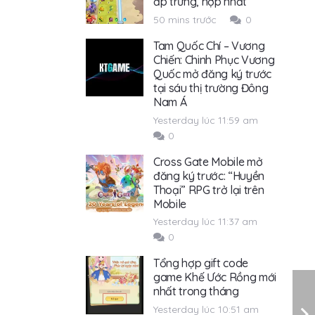
ấp trứng, hợp nhất
50 mins trước
0
Tam Quốc Chí – Vương
Chiến: Chinh Phục Vương
Quốc mở đăng ký trước
tại sáu thị trường Đông
Nam Á
Yesterday lúc 11:59 am
0
Cross Gate Mobile mở
đăng ký trước: “Huyền
Thoại” RPG trở lại trên
Mobile
Yesterday lúc 11:37 am
0
Tổng hợp gift code
game Khế Ước Rồng mới
nhất trong tháng
Yesterday lúc 10:51 am