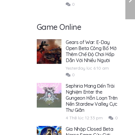
0
Game Online
Gears of War: E-Day
Open Beta Công Bố Mở
Thêm Chế Độ Chơi Hấp
Dẫn Với Nhiều Người
Yesterday lúc 6:10 am
0
Sephiria Mang Đến Trải
Nghiệm Enter the
Gungeon Hỗn Loạn Trên
Nền Stardew Valley Cực
Thư Giãn
4 Th8 lúc 12:33 pm
0
Gia Nhập Closed Beta
Norse Saga: Cửu Giới