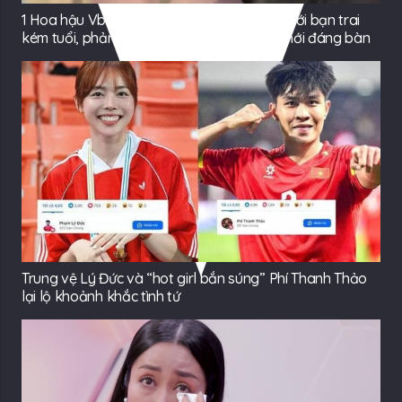
1 Hoa hậu Vbiz bị quay lén cảnh thân mật với bạn trai
kém tuổi, phản ứng khi phát hiện camera mới đáng bàn
Trung vệ Lý Đức và “hot girl bắn súng” Phí Thanh Thảo
lại lộ khoảnh khắc tình tứ