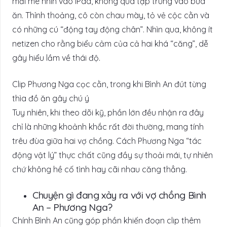
mải mê nhìn vào iPad, không quá tập trung vào bữa
ăn. Thỉnh thoảng, cô còn chau mày, tỏ vẻ cộc cằn và
có những cú “động tay động chân”. Nhìn qua, không ít
netizen cho rằng biểu cảm của cả hai khá “căng”, dễ
gây hiểu lầm về thái độ.
Clip Phương Nga cọc cằn, trong khi Bình An đút từng
thìa đồ ăn gây chú ý
Tuy nhiên, khi theo dõi kỹ, phần lớn đều nhận ra đây
chỉ là những khoảnh khắc rất đời thường, mang tính
trêu đùa giữa hai vợ chồng. Cách Phương Nga “tác
động vật lý” thực chất cũng đầy sự thoải mái, tự nhiên
chứ không hề cố tình hay cãi nhau căng thẳng.
Chuyện gì đang xảy ra với vợ chồng Bình
An – Phương Nga?
Chính Bình An cũng góp phần khiến đoạn clip thêm