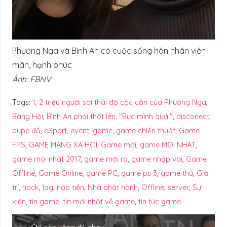
Phương Nga và Bình An có cuộc sống hôn nhân viên
mãn, hạnh phúc
Ảnh: FBNV
Tags:
1
,
2 triệu người soi thái độ cộc cằn của Phương Nga
,
Bang Hội
,
Bình An phải thốt lên: "Bực mình quá!"
,
disconect
,
dupe đồ
,
eSport
,
event
,
game
,
game chiến thuật
,
Game
FPS
,
GAME MANG XA HOI
,
Game mới
,
game MOI NHAT
,
game moi nhat 2017
,
game mới ra
,
game nhập vai
,
Game
Offline
,
Game Online
,
game PC
,
game ps 3
,
game thủ
,
Giải
trí
,
hack
,
lag
,
nạp tiền
,
Nhà phát hành
,
Offline
,
server
,
Sự
kiện
,
tin game
,
tin mới nhất về game
,
tin tức game