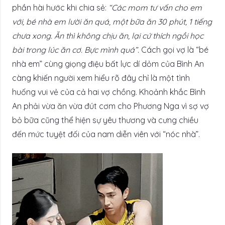
phần hài hước khi chia sẻ:
“Các mom tư vấn cho em
với, bé nhà em lười ăn quá, một bữa ăn 30 phút, 1 tiếng
chưa xong. Ăn thì không chịu ăn, lại cứ thích ngồi học
bài trong lúc ăn cơ. Bực mình quá”.
Cách gọi vợ là “bé
nhà em” cùng giọng điệu bất lực dí dỏm của Bình An
càng khiến người xem hiểu rõ đây chỉ là một tình
huống vui vẻ của cả hai vợ chồng. Khoảnh khắc Bình
An phải vừa ăn vừa đút cơm cho Phương Nga vì sợ vợ
bỏ bữa cũng thể hiện sự yêu thương và cưng chiều
đến mức tuyệt đối của nam diễn viên với “nóc nhà”.