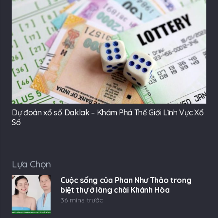
Dự đoán xổ số Daklak – Khám Phá Thế Giới Lĩnh Vực Xổ
Số
Lựa Chọn
Cuộc sống của Phan Như Thảo trong
biệt thự ở làng chài Khánh Hòa
36 mins trước