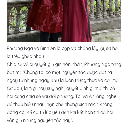
Phương Nga và Bình An là cặp vợ chồng lầy lội, sơ hở
là trêu ghẹo nhau
Chia sẻ về bí quyết giữ gìn hôn nhân, Phương Nga từng
bật mí: “Chúng tôi có một nguyên tắc được đặt ra
ngay từ những ngày đầu là luôn trung thực và cởi mở.
Cứ đâu, làm gì hay suy nghĩ, quyết định gì mới thì cả
hai cũng chia sẻ với đối phương. Tôi và An lắng nghe
để thấu hiểu nhau, hạn chế những xích mích không
đáng có. Kể cả từ lúc yêu đến khi kết hôn thì cả hai
vẫn giữ những nguyên tắc này”.