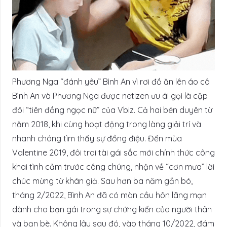
Phương Nga “đánh yêu” Bình An vì rơi đồ ăn lên áo cô
Bình An và Phương Nga được netizen ưu ái gọi là cặp
đôi “tiên đồng ngọc nữ” của Vbiz. Cả hai bén duyên từ
năm 2018, khi cùng hoạt động trong làng giải trí và
nhanh chóng tìm thấy sự đồng điệu. Đến mùa
Valentine 2019, đôi trai tài gái sắc mới chính thức công
khai tình cảm trước công chúng, nhận về “cơn mưa” lời
chúc mừng từ khán giả. Sau hơn ba năm gắn bó,
tháng 2/2022, Bình An đã có màn cầu hôn lãng mạn
dành cho bạn gái trong sự chứng kiến của người thân
và bạn bè. Không lâu sau đó, vào tháng 10/2022, đám