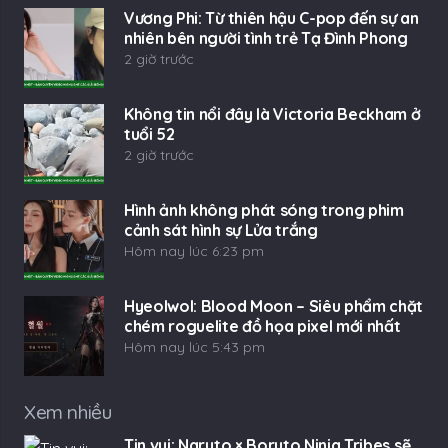
Vương Phi: Từ thiên hậu C-pop đến sự an
nhiên bên người tình trẻ Tạ Đình Phong
2 giờ trước
Không tin nổi đây là Victoria Beckham ở
tuổi 52
2 giờ trước
Hình ảnh không phát sóng trong phim
cảnh sát hình sự Lửa trắng
Hôm nay lúc 6:23 pm
Hyeolwol: Blood Moon – Siêu phẩm chặt
chém roguelite đồ họa pixel mới nhất
Hôm nay lúc 5:43 pm
Xem nhiều
Tin vui: Naruto × Boruto Ninja Tribes sẽ