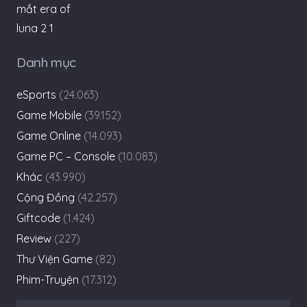
Danh mục
eSports
(24.063)
Game Mobile
(39.152)
Game Online
(14.093)
Game PC – Console
(10.083)
Khác
(43.990)
Cộng Đồng
(42.257)
Giftcode
(1.424)
Review
(227)
Thư Viện Game
(82)
Phim-Truyện
(17.312)