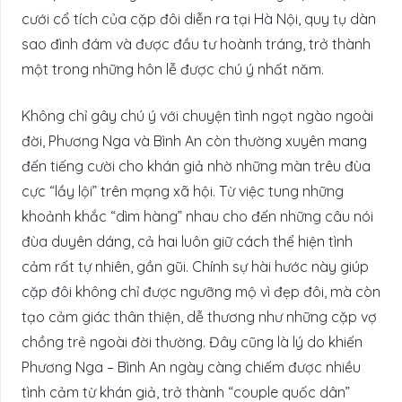
cưới cổ tích của cặp đôi diễn ra tại Hà Nội, quy tụ dàn
sao đình đám và được đầu tư hoành tráng, trở thành
một trong những hôn lễ được chú ý nhất năm.
Không chỉ gây chú ý với chuyện tình ngọt ngào ngoài
đời, Phương Nga và Bình An còn thường xuyên mang
đến tiếng cười cho khán giả nhờ những màn trêu đùa
cực “lầy lội” trên mạng xã hội. Từ việc tung những
khoảnh khắc “dìm hàng” nhau cho đến những câu nói
đùa duyên dáng, cả hai luôn giữ cách thể hiện tình
cảm rất tự nhiên, gần gũi. Chính sự hài hước này giúp
cặp đôi không chỉ được ngưỡng mộ vì đẹp đôi, mà còn
tạo cảm giác thân thiện, dễ thương như những cặp vợ
chồng trẻ ngoài đời thường. Đây cũng là lý do khiến
Phương Nga – Bình An ngày càng chiếm được nhiều
tình cảm từ khán giả, trở thành “couple quốc dân”