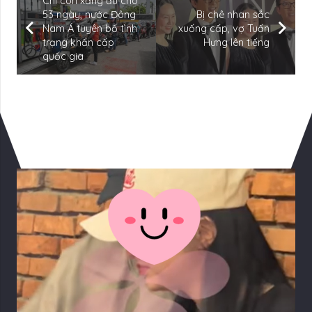
Chỉ còn xăng đủ cho
53 ngày, nước Đông
Bị chê nhan sắc
Nam Á tuyên bố tình
xuống cấp, vợ Tuấn
trạng khẩn cấp
Hưng lên tiếng
quốc gia
Có Thể Bạn Quan tâm