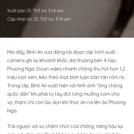
Xuất bản
25 Th3 lúc 3:14 am
Cập nhật lúc
25 Th3 lúc 3:14 am
Mới đây, Bình An vừa đăng tải đoạn clip trích xuất
camera ghi lại khoảnh khắc đời thường bên Á hậu
Phương Nga. Đoạn video nhanh chóng thu hút hơn 1,2
triệu lượt xem, kéo theo loạt bình luận bàn tán rôm rả.
Trong clip, Bình An xuất hiện với hình ảnh “ông chồng
quốc dân” khi phải tự tay đút từng muỗng cơm cho
vợ, thậm chí còn lau dọn khi thức ăn rơi lên áo Phương
Nga.
Trái ngược với sự chăm chút của chồng, nàng hậu lại