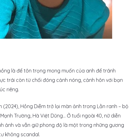
chồng là để tôn trọng mong muốn của anh để tránh
gực trái còn từ chối đóng cảnh nóng, cảnh hôn với bạn
úc riêng.
m (2024), Hồng Diễm trở lại màn ảnh trong Lằn ranh – bộ
 Mạnh Trường, Hà Việt Dũng… Ở tuổi ngoài 40, nữ diễn
ình ảnh và vẫn giữ phong độ là một trong những gương
tư không scandal.