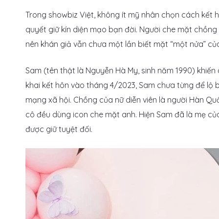
Trong showbiz Việt, không ít mỹ nhân chọn cách kết h
quyết giữ kín diện mạo bạn đời. Người che mặt chồng 
nên khán giả vẫn chưa một lần biết mặt “một nửa” củ
Sam (tên thật là Nguyễn Hà My, sinh năm 1990) khiến
khai kết hôn vào tháng 4/2023, Sam chưa từng để lộ b
mạng xã hội. Chồng của nữ diễn viên là người Hàn Quố
cô đều dùng icon che mặt anh. Hiện Sam đã là mẹ củ
được giữ tuyệt đối.