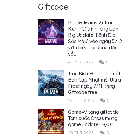
Giftcode
Battle Teams 2 (Truy
Kích PC) trình làng bản
Big Update ‘Lãnh Địa
Sắc Màu’ vào ngày 5/12
với nhiều nội dung đặc
sắc
4 Th12 2023
0
Truy Kích PC cho ra mắt
Bản Cập Nhật mới Ultra
Frost ngày 7/11, tặng
Giftcode free
16 Th11 2023
0
Game4V tặng giftcode
Tam quốc Chess mừng
game update 08/03
28 Th3 2023
0