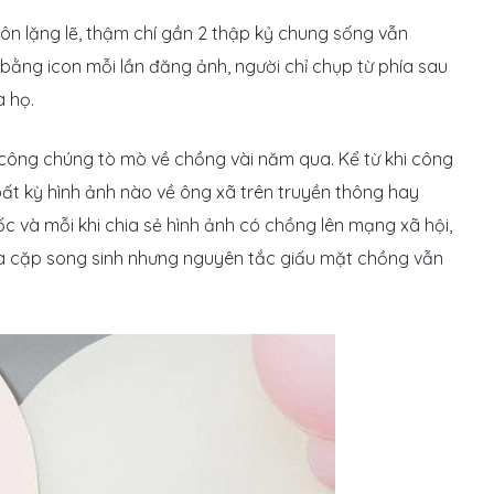
ôn lặng lẽ, thậm chí gần 2 thập kỷ chung sống vẫn
bằng icon mỗi lần đăng ảnh, người chỉ chụp từ phía sau
a họ.
 công chúng tò mò về chồng vài năm qua. Kể từ khi công
ất kỳ hình ảnh nào về ông xã trên truyền thông hay
c và mỗi khi chia sẻ hình ảnh có chồng lên mạng xã hội,
a cặp song sinh nhưng nguyên tắc giấu mặt chồng vẫn