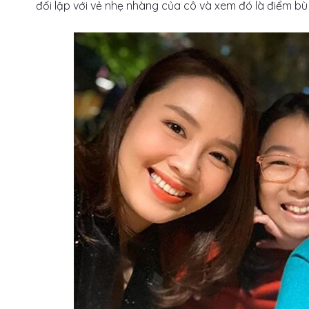
đối lập với vẻ nhẹ nhàng của cô và xem đó là điểm bù t