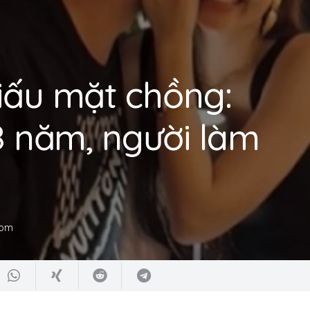
iấu mặt chồng:
18 năm, người làm
 pm