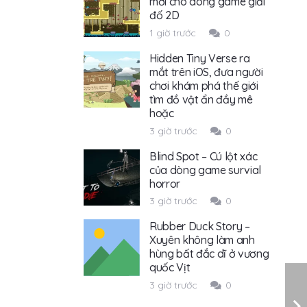
mới cho dòng game giải
đố 2D
1 giờ trước
0
Hidden Tiny Verse ra
mắt trên iOS, đưa người
chơi khám phá thế giới
tìm đồ vật ẩn đầy mê
hoặc
3 giờ trước
0
Blind Spot – Cú lột xác
của dòng game survial
horror
3 giờ trước
0
Rubber Duck Story –
Xuyên không làm anh
hùng bất đắc dĩ ở vương
quốc Vịt
3 giờ trước
0