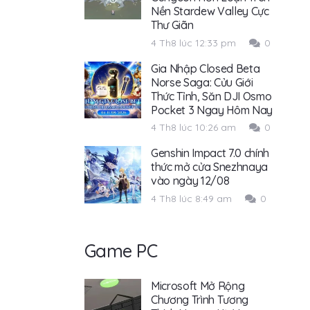
Nền Stardew Valley Cực
Thư Giãn
4 Th8 lúc 12:33 pm
0
Gia Nhập Closed Beta
Norse Saga: Cửu Giới
Thức Tỉnh, Săn DJI Osmo
Pocket 3 Ngay Hôm Nay
4 Th8 lúc 10:26 am
0
Genshin Impact 7.0 chính
thức mở cửa Snezhnaya
vào ngày 12/08
4 Th8 lúc 8:49 am
0
Game PC
Microsoft Mở Rộng
Chương Trình Tương