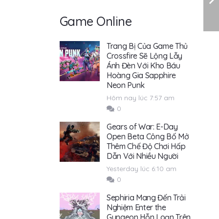
Game Online
Trang Bị Của Game Thủ
Crossfire Sẽ Lộng Lẫy
Ánh Đèn Với Kho Báu
Hoàng Gia Sapphire
Neon Punk
Hôm nay lúc 7:57 am
0
Gears of War: E-Day
Open Beta Công Bố Mở
Thêm Chế Độ Chơi Hấp
Dẫn Với Nhiều Người
Yesterday lúc 6:10 am
0
Sephiria Mang Đến Trải
Nghiệm Enter the
Gungeon Hỗn Loạn Trên