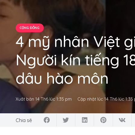
CỘNG ĐỒNG
4 mỹ nhân Việt g
Người kín tiếng 
dâu hào môn
Xuất bản
14 Th6 lúc 1:35 pm
Cập nhật lúc
14 Th6 lúc 1:35
Chia sẽ