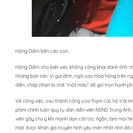
Hồng Diễm bên các con.
Hồng Diễm cho biết việc không công khai danh tính 
những bàn tán. Vì gia đình, ngôi sao Hoa hồng trên n
diễn, chấp nhận bị chê “một màu” để giữ trọn hạnh ph
Về công việc, sau thành công của Trạm cứu hộ trái ti
phim chính luận quy tụ dàn diễn viên NSND Trung Anh,
viên gây chú ý khi mạnh dạn cắt tóc ngắn, làm mới h
mặt được khán giả truyền hình yêu mến nhất nhờ đời 