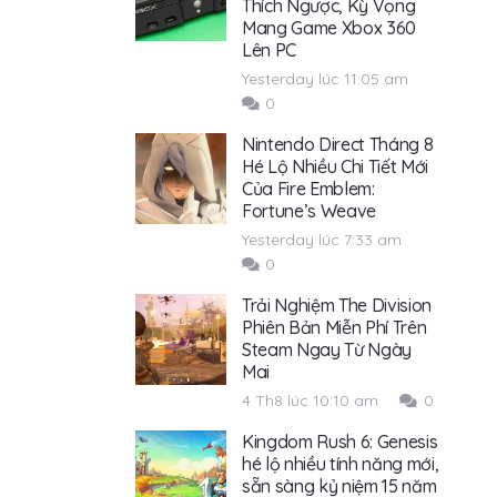
Thích Ngược, Kỳ Vọng
Mang Game Xbox 360
Lên PC
Yesterday lúc 11:05 am
0
Nintendo Direct Tháng 8
Hé Lộ Nhiều Chi Tiết Mới
Của Fire Emblem:
Fortune’s Weave
Yesterday lúc 7:33 am
0
Trải Nghiệm The Division
Phiên Bản Miễn Phí Trên
Steam Ngay Từ Ngày
Mai
4 Th8 lúc 10:10 am
0
Kingdom Rush 6: Genesis
hé lộ nhiều tính năng mới,
sẵn sàng kỷ niệm 15 năm