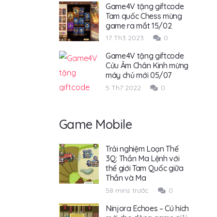
Game4V tặng giftcode
Tam quốc Chess mừng
game ra mắt 15/02
17 Th3 2023
0
Game4V tặng giftcode
Cửu Âm Chân Kinh mừng
máy chủ mới 05/07
5 Th7 2022
0
Game Mobile
Trải nghiệm Loạn Thế
3Q: Thần Ma Lệnh với
thế giới Tam Quốc giữa
Thần và Ma
58 mins trước
0
Ninjora Echoes – Cú hích