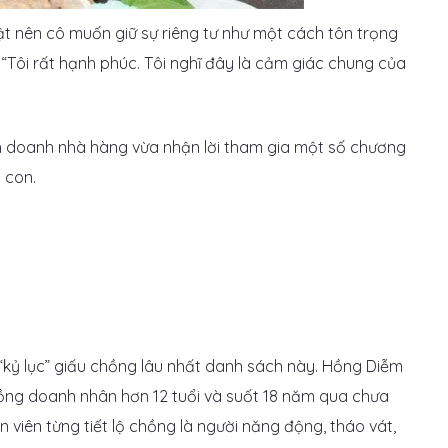
ật nên cô muốn giữ sự riêng tư như một cách tôn trọng
 “Tôi rất hạnh phúc. Tôi nghĩ đây là cảm giác chung của
kinh doanh nhà hàng vừa nhận lời tham gia một số chương
m con.
kỷ lục” giấu chồng lâu nhất danh sách này. Hồng Diễm
chồng doanh nhân hơn 12 tuổi và suốt 18 năm qua chưa
 viên từng tiết lộ chồng là người năng động, tháo vát,