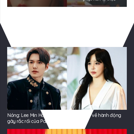
Có Thể Bạn Quan tâm
Nóng: Lee Min Ho ra tuyên bố giữa đêm về hành động
gây rắc rối của Park Bom (2NE1)