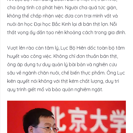
cha ông tình cờ phát hiện. Người cha quá tức giận,
không thể chấp nhận việc đứa con trai mình vất vả
nuôi ăn học Đại học Bắc Kinh lại đi bán thịt lợn. Nỗi
thất vọng ấy dần tạo nên khoảng cách trong gia đình.
Vượt lên rào cản tâm lý, Lục Bộ Hiên dốc toàn bộ tâm
huyết vào công việc. Không chỉ đơn thuần bán thịt,
ông áp dụng tư duy quản lý bài bản và nghiên cứu
sâu về ngành chăn nuôi, chế biến thực phẩm. Ông Lục
kiên quyết nói không với thịt kém chất lượng, duy trì
quy trình giết mổ và bảo quản nghiêm ngặt.