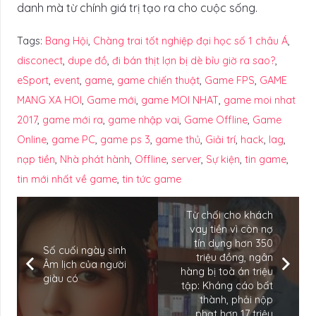
danh mà từ chính giá trị tạo ra cho cuộc sống.
Tags:
Bang Hội
,
Chàng trai tốt nghiệp đại học số 1 châu Á
,
disconect
,
dupe đồ
,
đi bán thịt lợn bị dè bỉu giờ ra sao?
,
eSport
,
event
,
game
,
game chiến thuật
,
Game FPS
,
GAME
MANG XA HOI
,
Game mới
,
game MOI NHAT
,
game moi nhat
2017
,
game mới ra
,
game nhập vai
,
Game Offline
,
Game
Online
,
game PC
,
game ps 3
,
game thủ
,
Giải trí
,
hack
,
lag
,
nạp tiền
,
Nhà phát hành
,
Offline
,
server
,
Sự kiện
,
tin game
,
tin mới nhất về game
,
tin tức game
Từ chối cho khách
vay tiền vì còn nợ
tín dụng hơn 350
Số cuối ngày sinh
triệu đồng, ngân
Âm lịch của người
hàng bị toà án triệu
giàu có
tập: Kháng cáo bất
thành, phải nộp
phạt hơn 17 triệu