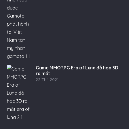
Game MMORPG Era of Luna đồ họa 3D
ra mắt
22 Th4 2021