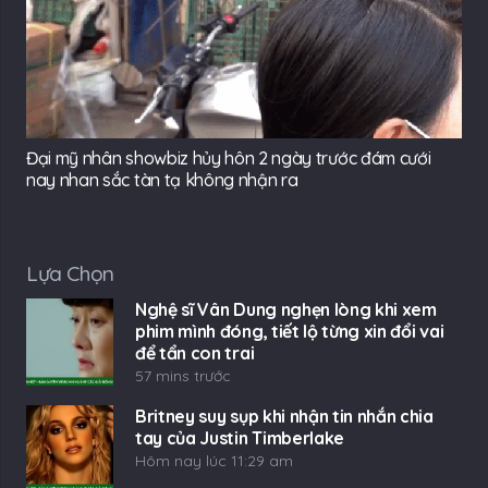
Đại mỹ nhân showbiz hủy hôn 2 ngày trước đám cưới
nay nhan sắc tàn tạ không nhận ra
Lựa Chọn
Nghệ sĩ Vân Dung nghẹn lòng khi xem
phim mình đóng, tiết lộ từng xin đổi vai
để tẩn con trai
57 mins trước
Britney suy sụp khi nhận tin nhắn chia
tay của Justin Timberlake
Hôm nay lúc 11:29 am