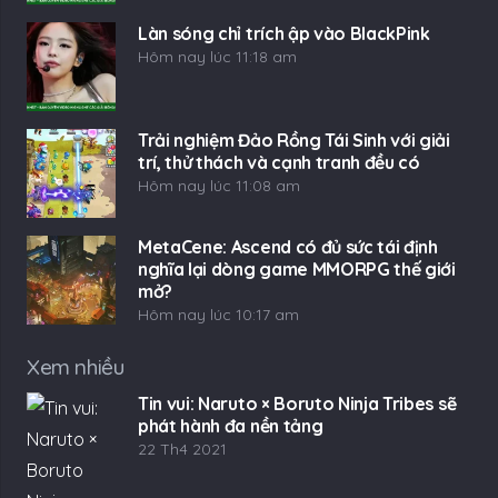
Làn sóng chỉ trích ập vào BlackPink
Hôm nay lúc 11:18 am
Trải nghiệm Đảo Rồng Tái Sinh với giải
trí, thử thách và cạnh tranh đều có
Hôm nay lúc 11:08 am
MetaCene: Ascend có đủ sức tái định
nghĩa lại dòng game MMORPG thế giới
mở?
Hôm nay lúc 10:17 am
Xem nhiều
Tin vui: Naruto × Boruto Ninja Tribes sẽ
phát hành đa nền tảng
22 Th4 2021