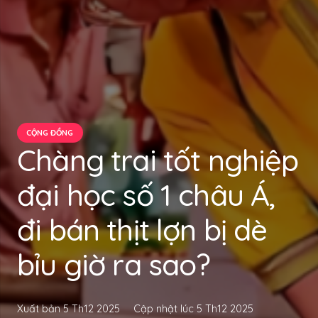
CỘNG ĐỒNG
Chàng trai tốt nghiệp
đại học số 1 châu Á,
đi bán thịt lợn bị dè
bỉu giờ ra sao?
Xuất bản
5 Th12 2025
Cập nhật lúc
5 Th12 2025