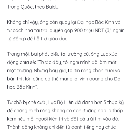
Trung Quốc, theo Baidu.
Không chỉ vậy, ông còn quay lại Đại học Bắc Kinh với
tư cách nhà tài trợ, quyên góp 900 triệu NDT (3,1 nghìn
tỷ đồng) để hỗ trợ giáo dục.
Trong một bài phát biểu tại trường cũ, ông Lục xúc
động chia sẻ: “Trước đây, tôi nghĩ mình đã làm mất
mặt trường. Nhưng bây giờ, tôi tin rằng chăn nuôi và
bán thịt lợn cũng có thể mang lại vinh quang cho Đại
học Bắc Kinh”.
Từ chỗ bị chê cười, Lục Bộ Hiên đã dành hơn 3 thập kỷ
để chứng minh rằng không có con đường nào là thấp
kém nếu mỗi người kiên trì và đặt cả trái tim vào đó.
Thành công không chỉ đến từ danh tiếng hay chức