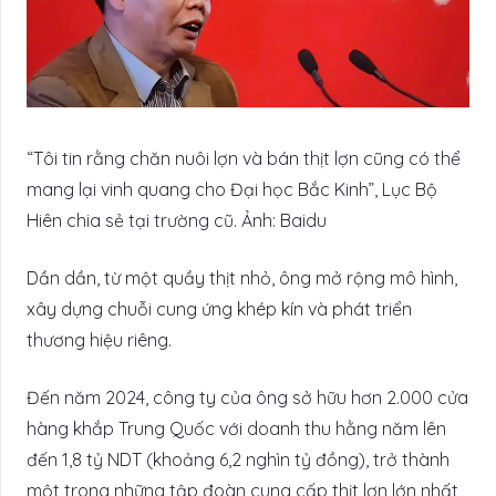
“Tôi tin rằng chăn nuôi lợn và bán thịt lợn cũng có thể
mang lại vinh quang cho Đại học Bắc Kinh”, Lục Bộ
Hiên chia sẻ tại trường cũ. Ảnh: Baidu
Dần dần, từ một quầy thịt nhỏ, ông mở rộng mô hình,
xây dựng chuỗi cung ứng khép kín và phát triển
thương hiệu riêng.
Đến năm 2024, công ty của ông sở hữu hơn 2.000 cửa
hàng khắp Trung Quốc với doanh thu hằng năm lên
đến 1,8 tỷ NDT (khoảng 6,2 nghìn tỷ đồng), trở thành
một trong những tập đoàn cung cấp thịt lợn lớn nhất