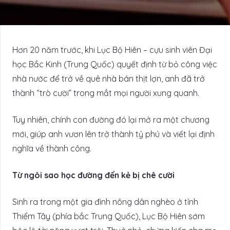
Hơn 20 năm trước, khi Lục Bộ Hiên – cựu sinh viên Đại
học Bắc Kinh (Trung Quốc) quyết định từ bỏ công việc
nhà nước để trở về quê nhà bán thịt lợn, anh đã trở
thành “trò cười” trong mắt mọi người xung quanh.
Tuy nhiên, chính con đường đó lại mở ra một chương
mới, giúp anh vươn lên trở thành tỷ phú và viết lại định
nghĩa về thành công.
Từ ngôi sao học đường đến kẻ bị chê cười
Sinh ra trong một gia đình nông dân nghèo ở tỉnh
Thiểm Tây (phía bắc Trung Quốc), Lục Bộ Hiên sớm