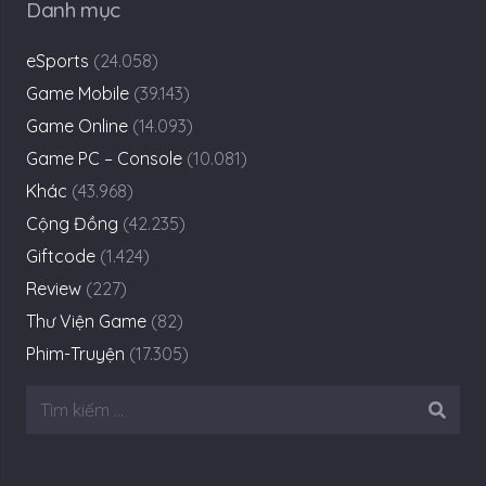
Danh mục
eSports
(24.058)
Game Mobile
(39.143)
Game Online
(14.093)
Game PC – Console
(10.081)
Khác
(43.968)
Cộng Đồng
(42.235)
Giftcode
(1.424)
Review
(227)
Thư Viện Game
(82)
Phim-Truyện
(17.305)
Tìm
kiếm
cho: