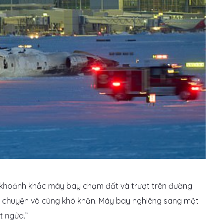
 khoảnh khắc máy bay chạm đất và trượt trên đường
ọi chuyện vô cùng khó khăn. Máy bay nghiêng sang một
t ngửa.”