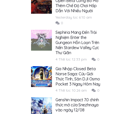
Open Beta Công Bố Mở
Thêm Chế Độ Chơi Hấp
Dẫn Với Nhiều Người
Yesterday lúc 6:10 am
0
Sephiria Mang Đến Trải
Nghiệm Enter the
Gungeon Hỗn Loạn Trên
Nền Stardew Valley Cực
Thư Giãn
4 Th8 lúc 12:33 pm
0
Gia Nhập Closed Beta
Norse Saga: Cửu Giới
Thức Tỉnh, Săn DJI Osmo
Pocket 3 Ngay Hôm Nay
4 Th8 lúc 10:26 am
0
Genshin Impact 7.0 chính
thức mở cửa Snezhnaya
vào ngày 12/08