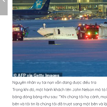
Nguyên nhân vụ tai nạn vẫn đang được điều tra
Trong khi đó, một hành khách tên John Nelson mô tả
băng đóng băng như sau: “’Khi chúng tôi hạ cánh, m
bên và tôi tin là chúng tôi đã trượt sang một bên và lậ