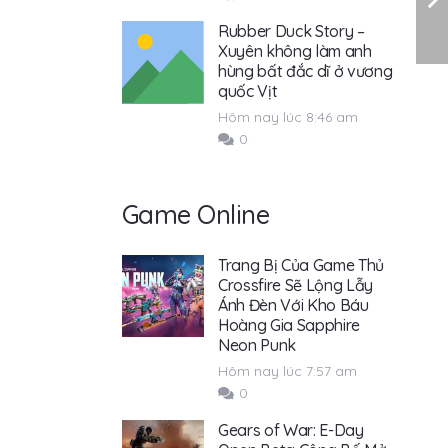
Rubber Duck Story –
Xuyên không làm anh
hùng bất đắc dĩ ở vương
quốc Vịt
Hôm nay lúc 8:46 am
0
Game Online
Trang Bị Của Game Thủ
Crossfire Sẽ Lộng Lẫy
Ánh Đèn Với Kho Báu
Hoàng Gia Sapphire
Neon Punk
Hôm nay lúc 7:57 am
0
Gears of War: E-Day