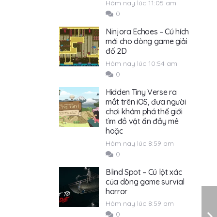
Hôm nay lúc 11:05 am
0
Ninjora Echoes – Cú hích
mới cho dòng game giải
đố 2D
Hôm nay lúc 10:54 am
0
Hidden Tiny Verse ra
mắt trên iOS, đưa người
chơi khám phá thế giới
tìm đồ vật ẩn đầy mê
hoặc
Hôm nay lúc 8:59 am
0
Blind Spot – Cú lột xác
của dòng game survial
horror
Hôm nay lúc 8:59 am
0