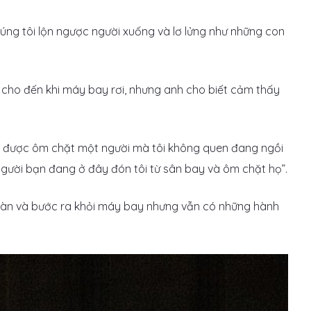
úng tôi lộn ngược người xuống và lơ lửng như những con
 cho đến khi máy bay rơi, nhưng anh cho biết cảm thấy
i được ôm chặt một người mà tôi không quen đang ngồi
người bạn đang ở đây đón tôi từ sân bay và ôm chặt họ”.
oàn và bước ra khỏi máy bay nhưng vẫn có những hành