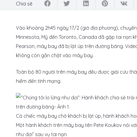
Chia sẽ
Vào khoảng 2h45 ngày 17/2 (giờ địa phương), chuyến 
Minnesota, Mỹ đến Toronto, Canada đã gặp tai nạn kh
Pearson, máy bay đã bị lật úp trên đường băng. Video
không còn gắn chặt vào máy bay.
Toàn bộ 80 người trên máy bay đều được giải cứu thà
hiểm đến tính mạng.
Cả chiếc máy bay chở khách bị lật úp, hành khách ho
Một hành khách trên máy bay tên Pete Koukov nói vớ
như dơi” sau vụ tai nạn.