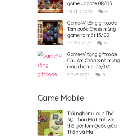
game update 08/03
28 Th3 2023
0
Game4V tặng giftcode
Tam quốc Chess mừng
game ra mắt 15/02
17 Th3 2023
0
Game4V tặng giftcode
Cửu Âm Chân Kinh mừng
máy chủ mới 05/07
5 Th7 2022
0
Game Mobile
Trải nghiệm Loạn Thế
3Q: Thần Ma Lệnh với
thế giới Tam Quốc giữa
Thần và Ma