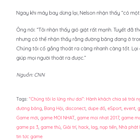
Ngay khi máy bay dừng lại, Nelson nhận thấy “có một 
Ông nói: “Tôi nhận thấy gió giật rất mạnh. Tuyết đã t
nhưng có thể nhận thấy rằng đường băng đang ở trong
Chúng tôi cố gắng thoát ra càng nhanh càng tốt. Lại
giúp mọi người thoát ra được.”
Nguồn: CNN
Tags:
“Chúng tôi lơ lửng như dơi”: Hành khách chia sẻ trải
đường băng
,
Bang Hội
,
disconect
,
dupe đồ
,
eSport
,
event
,
Game mới
,
game MOI NHAT
,
game moi nhat 2017
,
game mớ
game ps 3
,
game thủ
,
Giải trí
,
hack
,
lag
,
nạp tiền
,
Nhà phát
tin tức game