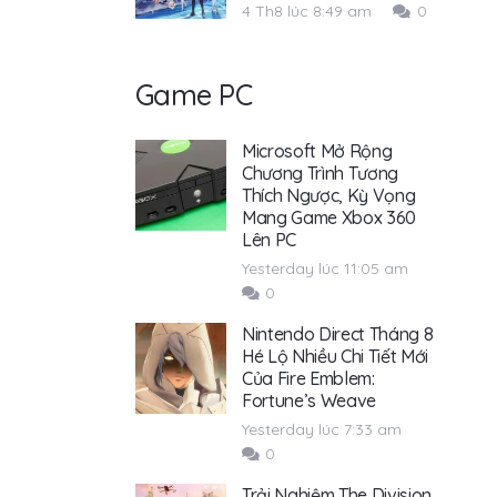
4 Th8 lúc 8:49 am
0
Game PC
Microsoft Mở Rộng
Chương Trình Tương
Thích Ngược, Kỳ Vọng
Mang Game Xbox 360
Lên PC
Yesterday lúc 11:05 am
0
Nintendo Direct Tháng 8
Hé Lộ Nhiều Chi Tiết Mới
Của Fire Emblem:
Fortune’s Weave
Yesterday lúc 7:33 am
0
Trải Nghiệm The Division