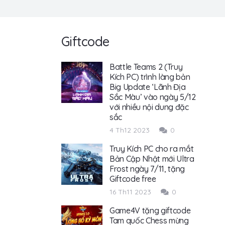
Giftcode
Battle Teams 2 (Truy
Kích PC) trình làng bản
Big Update ‘Lãnh Địa
Sắc Màu’ vào ngày 5/12
với nhiều nội dung đặc
sắc
4 Th12 2023
0
Truy Kích PC cho ra mắt
Bản Cập Nhật mới Ultra
Frost ngày 7/11, tặng
Giftcode free
16 Th11 2023
0
Game4V tặng giftcode
Tam quốc Chess mừng