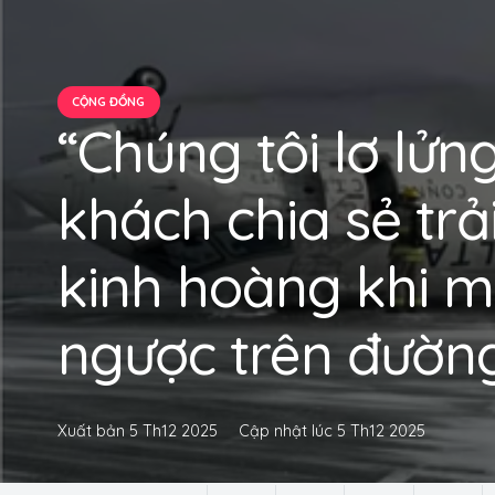
CỘNG ĐỒNG
“Chúng tôi lơ lửn
khách chia sẻ trả
kinh hoàng khi m
ngược trên đườn
Xuất bản
5 Th12 2025
Cập nhật lúc
5 Th12 2025