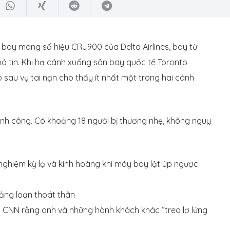
bay mang số hiệu CRJ900 của Delta Airlines, bay từ
ó tin. Khi hạ cánh xuống sân bay quốc tế Toronto
 sau vụ tai nạn cho thấy ít nhất một trong hai cánh
nh công. Có khoảng 18 người bị thương nhẹ, không nguy
ảng loạn thoát thân
i CNN rằng anh và những hành khách khác “treo lơ lửng