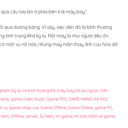
quả cầu lửa lớn ở phía bên trái máy bay”.
hổi qua đường băng. Vì vậy, việc đến đó là bình thường
 tình trạng khá kỳ lạ. Rất may là mọi người đều ổn.
 có một vụ nổ nữa, nhưng may mắn thay, lính cứu hỏa đã
 nghiệm kỳ lạ và kinh hoàng khi máy bay lật úp ngược trên
game
,
game chiến thuật
,
Game FPS
,
GAME MANG XA HOI
,
i ra
,
game nhập vai
,
Game Offline
,
Game Online
,
game PC
,
 hành
,
Offline
,
server
,
Sự kiện
,
tin game
,
tin mới nhất về game
,