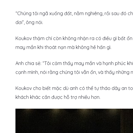
“Chúng tôi ngã xuống đất, nằm nghiêng, rồi sau đó ch
dơi”, ông nói.
Koukov thậm chí còn không nhận ra có điều gì bất ổn
may mắn khi thoát nạn mà không hề hấn gì.
Anh chia sẻ: “Tôi cảm thấy may mắn và hạnh phúc kh
cạnh mình, nói rằng chúng tôi vẫn ổn, và thấy những 
Koukov cho biết mặc dù anh có thể tự tháo dây an t
khách khác cần được hỗ trợ nhiều hơn.