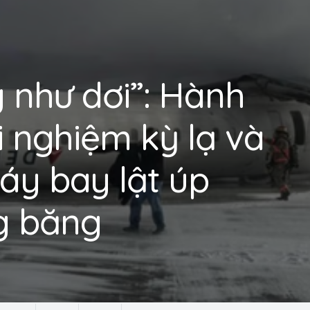
g như dơi”: Hành
i nghiệm kỳ lạ và
áy bay lật úp
g băng