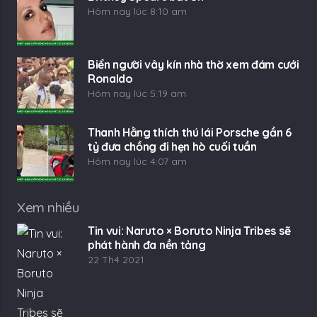
Hôm nay lúc 8:10 am
Biển người vây kín nhà thờ xem đám cưới
Ronaldo
Hôm nay lúc 5:19 am
Thanh Hằng thích thú lái Porsche gần 6
tỷ đưa chồng đi hẹn hò cuối tuần
Hôm nay lúc 4:07 am
Xem nhiều
Tin vui: Naruto × Boruto Ninja Tribes sẽ
phát hành đa nền tảng
22 Th4 2021