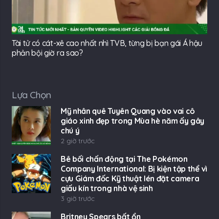
Tài tử có cát-xê cao nhất nhì TVB, từng bị bạn gái Á hậu
phản bội giờ ra sao?
Lựa Chọn
Mỹ nhân quê Tuyên Quang vào vai cô
giáo xinh đẹp trong Mùa hè năm ấy gây
chú ý
2 giờ trước
Bê bối chấn động tại The Pokémon
Company International: Bị kiện tập thể vì
cựu Giám đốc Kỹ thuật lén đặt camera
giấu kín trong nhà vệ sinh
3 giờ trước
Britney Spears bất ổn