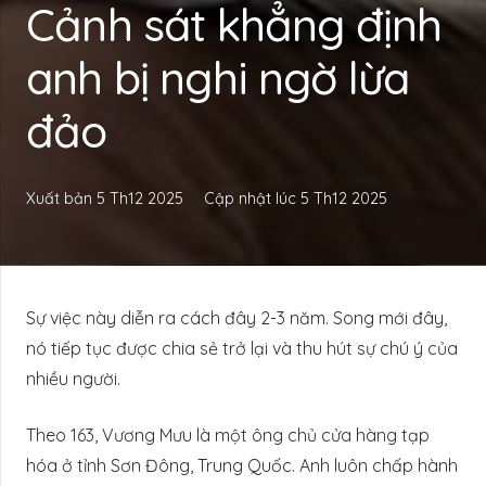
Cảnh sát khẳng định
anh bị nghi ngờ lừa
đảo
Xuất bản
5 Th12 2025
Cập nhật lúc
5 Th12 2025
Sự việc này diễn ra cách đây 2-3 năm. Song mới đây,
nó tiếp tục được chia sẻ trở lại và thu hút sự chú ý của
nhiều người.
Theo 163, Vương Mưu là một ông chủ cửa hàng tạp
hóa ở tỉnh Sơn Đông, Trung Quốc. Anh luôn chấp hành