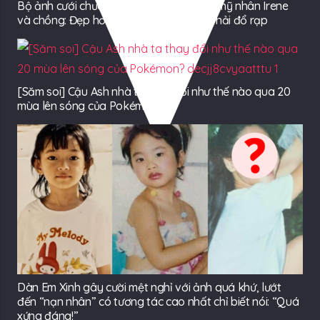
Bộ ảnh cưới chưa từng công bố của đại mỹ nhân Irene
và chồng: Đẹp hơn ngôn tình, vạn vật phải đổ rạp
[Săm soi] Cậu Ash nhà ta thay đổi như thế nào qua 20
mùa lên sóng của Pokémon?
Dàn Em Xinh gây cười mệt nghỉ với ảnh quá khứ, lướt
đến “nạn nhân” có tương tác cao nhất chỉ biết nói: “Quá
xứng đáng!”