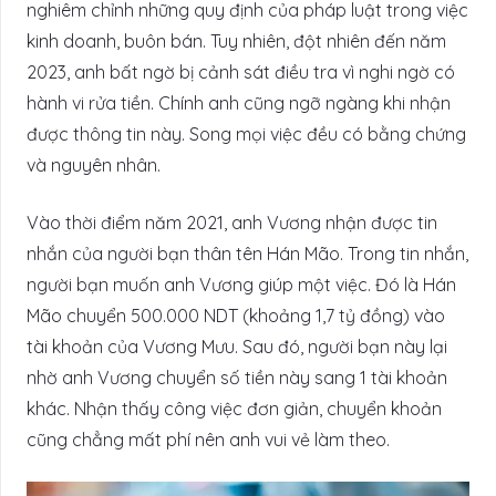
nghiêm chỉnh những quy định của pháp luật trong việc
kinh doanh, buôn bán. Tuy nhiên, đột nhiên đến năm
2023, anh bất ngờ bị cảnh sát điều tra vì nghi ngờ có
hành vi rửa tiền. Chính anh cũng ngỡ ngàng khi nhận
được thông tin này. Song mọi việc đều có bằng chứng
và nguyên nhân.
Vào thời điểm năm 2021, anh Vương nhận được tin
nhắn của người bạn thân tên Hán Mão. Trong tin nhắn,
người bạn muốn anh Vương giúp một việc. Đó là Hán
Mão chuyển 500.000 NDT (khoảng 1,7 tỷ đồng) vào
tài khoản của Vương Mưu. Sau đó, người bạn này lại
nhờ anh Vương chuyển số tiền này sang 1 tài khoản
khác. Nhận thấy công việc đơn giản, chuyển khoản
cũng chẳng mất phí nên anh vui vẻ làm theo.