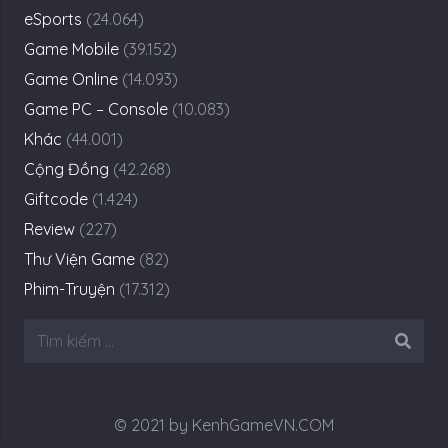
eSports
(24.064)
Game Mobile
(39.152)
Game Online
(14.093)
Game PC – Console
(10.083)
Khác
(44.001)
Cộng Đồng
(42.268)
Giftcode
(1.424)
Review
(227)
Thư Viện Game
(82)
Phim-Truyện
(17.312)
Tìm
kiếm
cho:
© 2021 by KenhGameVN.COM