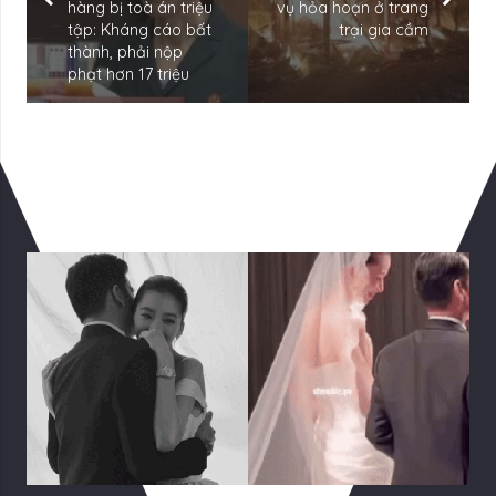
hàng bị toà án triệu
vụ hỏa hoạn ở trang
tập: Kháng cáo bất
trại gia cầm
thành, phải nộp
phạt hơn 17 triệu
Có Thể Bạn Quan tâm