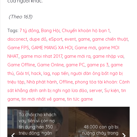
của người khác.
(Theo 163)
Tags:
7 tỷ đồng
,
Bang Hội
,
Chuyển khoản hộ bạn 1
,
disconect
,
dupe đồ
,
eSport
,
event
,
game
,
game chiến thuật
,
Game FPS
,
GAME MANG XA HOI
,
Game mới
,
game MOI
NHAT
,
game moi nhat 2017
,
game mới ra
,
game nhập vai
,
Game Offline
,
Game Online
,
game PC
,
game ps 3
,
game
thủ
,
Giải trí
,
hack
,
lag
,
nạp tiền
,
người đàn ông bất ngờ bị
triệu tập
,
Nhà phát hành
,
Offline
,
phong tỏa tài khoản: Cảnh
sát khẳng định anh bị nghi ngờ lừa đảo
,
server
,
Sự kiện
,
tin
game
,
tin mới nhất về game
,
tin tức game
Từ chối cho khách
vay tiền vì còn nợ
tín dụng hơn 350
48.000 con gà bị
triệu đồng, ngân
nướng cháy trong