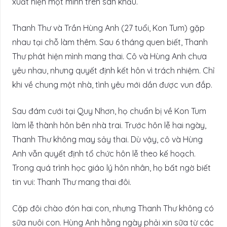
xuất hiện một mình trên sân khấu.
Thanh Thư và Trần Hùng Anh (27 tuổi, Kon Tum) gặp
nhau tại chỗ làm thêm. Sau 6 tháng quen biết, Thanh
Thư phát hiện mình mang thai. Cô và Hùng Anh chưa
yêu nhau, nhưng quyết định kết hôn vì trách nhiệm. Chỉ
khi về chung một nhà, tình yêu mới dần được vun đắp.
Sau đám cưới tại Quy Nhơn, họ chuẩn bị về Kon Tum
làm lễ thành hôn bên nhà trai. Trước hôn lễ hai ngày,
Thanh Thư không may sảy thai. Dù vậy, cô và Hùng
Anh vẫn quyết định tổ chức hôn lễ theo kế hoạch.
Trong quá trình học giáo lý hôn nhân, họ bất ngờ biết
tin vui: Thanh Thư mang thai đôi.
Cặp đôi chào đón hai con, nhưng Thanh Thư không có
sữa nuôi con. Hùng Anh hằng ngày phải xin sữa từ các