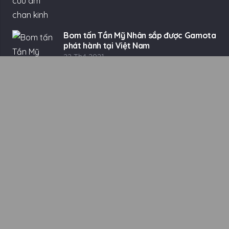
Bom tấn Tần Mỹ Nhân sắp được Gamota
phát hành tại Việt Nam
22 Th4 2021
Game MMORPG Era of Luna đồ họa 3D
ra mắt
22 Th4 2021