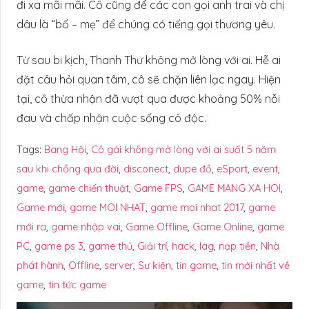
đi xa mãi mãi. Cô cũng để các con gọi anh trai và chị
dâu là “bố – mẹ” để chúng có tiếng gọi thương yêu.
Từ sau bi kịch, Thanh Thư không mở lòng với ai. Hễ ai
đặt câu hỏi quan tâm, cô sẽ chặn liên lạc ngay. Hiện
tại, cô thừa nhận đã vượt qua được khoảng 50% nỗi
đau và chấp nhận cuộc sống cô độc.
Tags:
Bang Hội
,
Cô gái không mở lòng với ai suốt 5 năm
sau khi chồng qua đời
,
disconect
,
dupe đồ
,
eSport
,
event
,
game
,
game chiến thuật
,
Game FPS
,
GAME MANG XA HOI
,
Game mới
,
game MOI NHAT
,
game moi nhat 2017
,
game
mới ra
,
game nhập vai
,
Game Offline
,
Game Online
,
game
PC
,
game ps 3
,
game thủ
,
Giải trí
,
hack
,
lag
,
nạp tiền
,
Nhà
phát hành
,
Offline
,
server
,
Sự kiện
,
tin game
,
tin mới nhất về
game
,
tin tức game