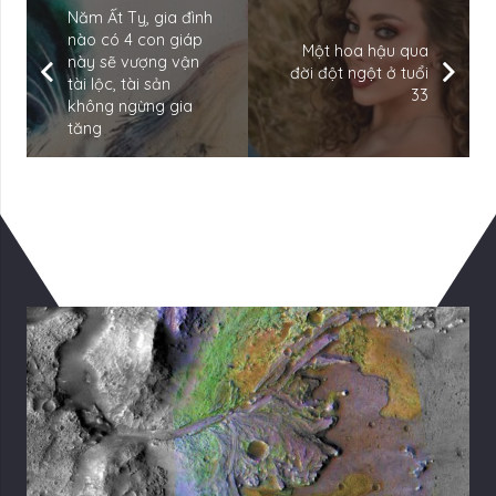
Năm Ất Tỵ, gia đình
nào có 4 con giáp
Một hoa hậu qua
này sẽ vượng vận
đời đột ngột ở tuổi
tài lộc, tài sản
33
không ngừng gia
tăng
Có Thể Bạn Quan tâm