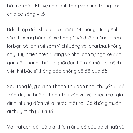
bà mẹ khác. Khi về nhà, anh thay vợ cùng trông con,
chia ca sáng – tối.
Bi kịch ập đến khi các con được 14 tháng. Hùng Anh
vừa thi xong bằng lái xe hạng C và đi ăn mừng. Theo
lời bạn bè, anh về sớm vì chỉ uống vài chai bia, không
say. Tuy nhiên, trên đường về nhà, anh tự ngã xe đến
gãy cổ. Thanh Thư là người đầu tiên có mặt tại bệnh
viện khi bác sĩ thông báo chồng cô đã qua đời.
Sau tang lễ, gia đình Thanh Thư bán nhà, chuyển đi để
tránh ký ức buồn. Thanh Thư vẫn vui vẻ trước mặt gia
đình, nhưng đêm về lại nước mắt rơi. Cô không muốn
ai thấy mình yếu đuối.
Với hai con gái, cô giải thích rằng bố các bé bị ngã và