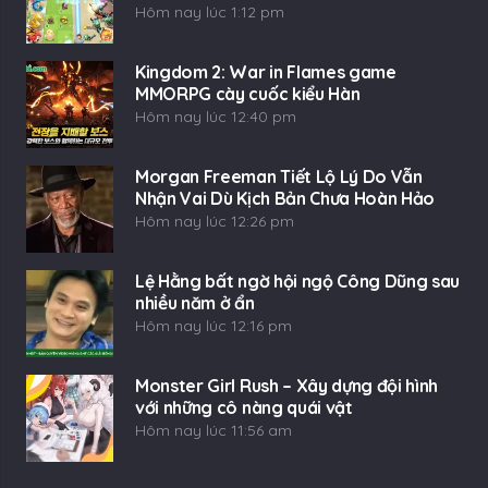
Hôm nay lúc 1:12 pm
Kingdom 2: War in Flames game
MMORPG cày cuốc kiểu Hàn
Hôm nay lúc 12:40 pm
Morgan Freeman Tiết Lộ Lý Do Vẫn
Nhận Vai Dù Kịch Bản Chưa Hoàn Hảo
Hôm nay lúc 12:26 pm
Lệ Hằng bất ngờ hội ngộ Công Dũng sau
nhiều năm ở ẩn
Hôm nay lúc 12:16 pm
Monster Girl Rush – Xây dựng đội hình
với những cô nàng quái vật
Hôm nay lúc 11:56 am