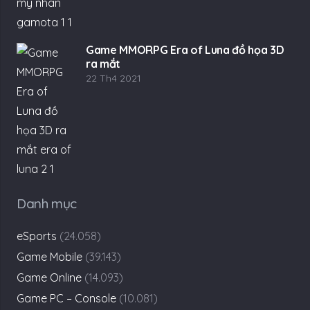
Game MMORPG Era of Luna đồ họa 3D
ra mắt
22 Th4 2021
Danh mục
eSports
(24.058)
Game Mobile
(39.143)
Game Online
(14.093)
Game PC – Console
(10.081)