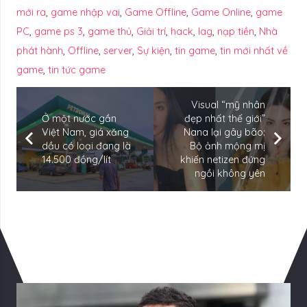
mới ra
,
game nhập vai
,
Game Offline
,
Game Online
,
game
PC
,
game ps 3
,
game thủ
,
Giải trí
,
hack
,
lag
,
nạp tiền
,
Nhà
phát hành
,
Offline
,
server
,
Sự kiện
,
tin game
,
tin mới nhất về
game
,
tin tức game
Visual “mỹ nhân
Ở một nước gần
đẹp nhất thế giới”
Việt Nam, giá xăng
Nana lại gây bão:
dầu có loại đang là
Bộ ảnh mộng mị
14.500 đồng/lít
khiến netizen đứng
ngồi không yên
Có Thể Bạn Quan tâm