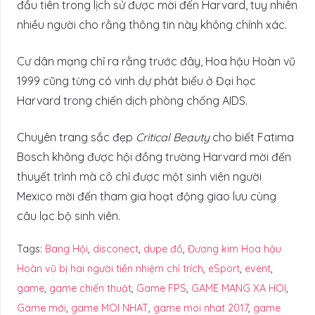
đầu tiên trong lịch sử được mời đến Harvard, tuy nhiên
nhiều người cho rằng thông tin này không chính xác.
Cư dân mạng chỉ ra rằng trước đây, Hoa hậu Hoàn vũ
1999 cũng từng có vinh dự phát biểu ở Đại học
Harvard trong chiến dịch phòng chống AIDS.
Chuyên trang sắc đẹp
Critical Beauty
cho biết Fatima
Bosch không được hội đồng trường Harvard mời đến
thuyết trình mà cô chỉ được một sinh viên người
Mexico mời đến tham gia hoạt động giao lưu cùng
câu lạc bộ sinh viên.
Tags:
Bang Hội
,
disconect
,
dupe đồ
,
Đương kim Hoa hậu
Hoàn vũ bị hai người tiền nhiệm chỉ trích
,
eSport
,
event
,
game
,
game chiến thuật
,
Game FPS
,
GAME MANG XA HOI
,
Game mới
,
game MOI NHAT
,
game moi nhat 2017
,
game