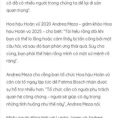
cô đã có nhiều người trong chúng ta để lại di sản
quan trọng”.
Hoa hậu Hoàn vũ 2020 Andrea Meza – giám khảo Hoa
hậu Hoàn vũ 2025 – cho biết: “Tôi hiểu rằng đôi khi
bạn có thể lo lắng hoặc cảm thấy bị tấn công bởi một
câu hỏi, và sau đó bạn phản ứng thái quá. Suy cho
cùng, bạn phải thể hiện rằng mình có một sứ mệnh rõ
ràng”.
Andrea Meza cho rằng ban tổ chức Hoa hậu Hoàn vũ
cần cải tổ ngay lập tức để Fatima Bosch nhận được
sự hỗ trợ nhiều hơn. “Tổ chức cần có người phụ trách
quan hệ công chúng – người sẽ giúp cô ấy trong
những tình huống như thế này”, Andrea Meza nói.
Nhiều người đồng tình với Lupita Jones và Andrea