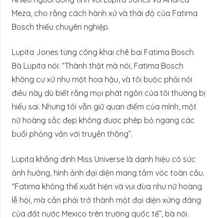
Meza, cho rằng cách hành xử và thái độ của Fatima
Bosch thiếu chuyên nghiệp.
Lupita Jones từng công khai chê bai Fatima Bosch.
Bà Lupita nói: “Thành thật mà nói, Fatima Bosch
không cư xử như một hoa hậu, và tôi buộc phải nói
điều này dù biết rằng mọi phát ngôn của tôi thường bị
hiểu sai. Nhưng tôi vẫn giữ quan điểm của mình, một
nữ hoàng sắc đẹp không được phép bỏ ngang các
buổi phỏng vấn với truyền thông”.
Lupita khẳng định Miss Universe là danh hiệu có sức
ảnh hưởng, hình ảnh đại diện mang tầm vóc toàn cầu.
“Fatima không thể xuất hiện và vui đùa như nữ hoàng
lễ hội, mà cần phải trở thành một đại diện xứng đáng
của đất nước Mexico trên trường quốc tế”, bà nói.