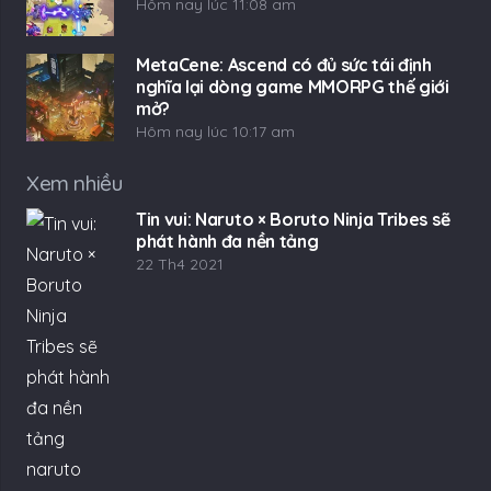
Hôm nay lúc 11:08 am
MetaCene: Ascend có đủ sức tái định
nghĩa lại dòng game MMORPG thế giới
mở?
Hôm nay lúc 10:17 am
Xem nhiều
Tin vui: Naruto × Boruto Ninja Tribes sẽ
phát hành đa nền tảng
22 Th4 2021