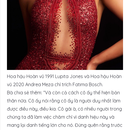
Hoa hậu Hoàn vũ 1991 Lupita Jones và Hoa hậu Hoàn
vũ 2020 Andrea Meza chỉ trích Fatima Bosch.
Bà chia sẻ thêm: “Và còn cả cách cô ấy thể hiện bản
thân nữa. Cô ấy nói rằng cô ấy là người duy nhất làm
được điều này, điều kia. Cô gái à, có nhiều người trong
chúng ta đã làm việc chăm chỉ vì danh hiệu này và
mang lại danh tiếng lớn cho nó. Đừng quên rằng trước