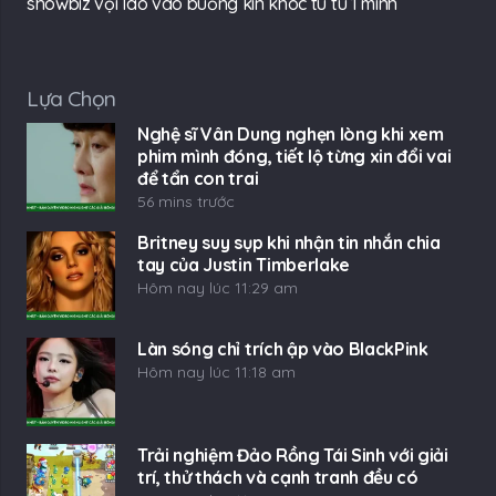
showbiz vội lao vào buồng kín khóc tu tu 1 mình
Lựa Chọn
Nghệ sĩ Vân Dung nghẹn lòng khi xem
phim mình đóng, tiết lộ từng xin đổi vai
để tẩn con trai
56 mins trước
Britney suy sụp khi nhận tin nhắn chia
tay của Justin Timberlake
Hôm nay lúc 11:29 am
Làn sóng chỉ trích ập vào BlackPink
Hôm nay lúc 11:18 am
Trải nghiệm Đảo Rồng Tái Sinh với giải
trí, thử thách và cạnh tranh đều có