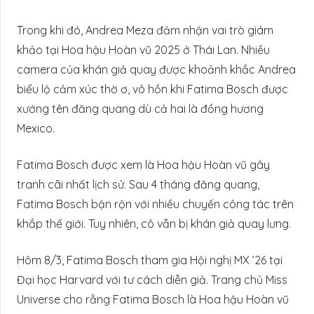
Trong khi đó, Andrea Meza đảm nhận vai trò giám
khảo tại Hoa hậu Hoàn vũ 2025 ở Thái Lan. Nhiều
camera của khán giả quay được khoảnh khắc Andrea
biểu lộ cảm xúc thờ ơ, vô hồn khi Fatima Bosch được
xướng tên đăng quang dù cả hai là đồng hương
Mexico.
Fatima Bosch được xem là Hoa hậu Hoàn vũ gây
tranh cãi nhất lịch sử. Sau 4 tháng đăng quang,
Fatima Bosch bận rộn với nhiều chuyến công tác trên
khắp thế giới. Tuy nhiên, cô vẫn bị khán giả quay lưng.
Hôm 8/3, Fatima Bosch tham gia Hội nghị MX ’26 tại
Đại học Harvard với tư cách diễn giả. Trang chủ Miss
Universe cho rằng Fatima Bosch là Hoa hậu Hoàn vũ