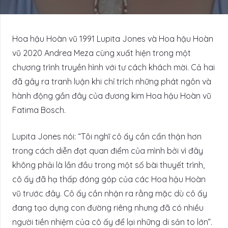
Hoa hậu Hoàn vũ 1991 Lupita Jones và Hoa hậu Hoàn
vũ 2020 Andrea Meza cùng xuất hiện trong một
chương trình truyền hình với tư cách khách mời. Cả hai
đã gây ra tranh luận khi chỉ trích những phát ngôn và
hành động gần đây của đương kim Hoa hậu Hoàn vũ
Fatima Bosch.
Lupita Jones nói: “Tôi nghĩ cô ấy cần cẩn thận hơn
trong cách diễn đạt quan điểm của mình bởi vì đây
không phải là lần đầu trong một số bài thuyết trình,
cô ấy đã hạ thấp đóng góp của các Hoa hậu Hoàn
vũ trước đây. Cô ấy cần nhận ra rằng mặc dù cô ấy
đang tạo dựng con đường riêng nhưng đã có nhiều
người tiền nhiệm của cô ấy để lại những di sản to lớn”.