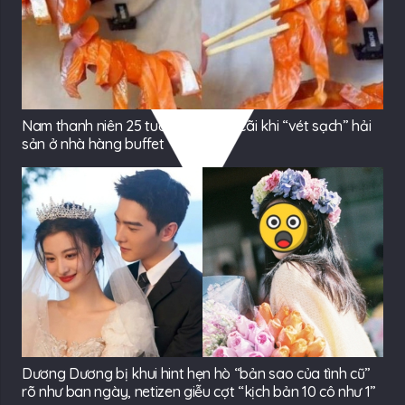
Nam thanh niên 25 tuổi gây tranh cãi khi “vét sạch” hải
sản ở nhà hàng buffet
Dương Dương bị khui hint hẹn hò “bản sao của tình cũ”
rõ như ban ngày, netizen giễu cợt “kịch bản 10 cô như 1”