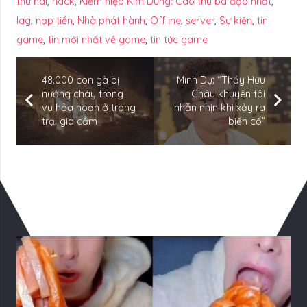
thứ hai
,
hack
,
Kiếm hiệp Kim Dung: Cao thủ bá đạo nhất
,
lag
,
nạp tiền
,
Nhà phát hành
,
Offline
,
server
,
Sự kiện
,
tin
game
,
tin mới nhất về game
,
tin tức game
48.000 con gà bị
Minh Dự: “Thầy Hữu
nướng cháy trong
Châu khuyên tôi
vụ hỏa hoạn ở trang
nhẫn nhịn khi xảy ra
trại gia cầm
biến cố”
Có Thể Bạn Quan tâm