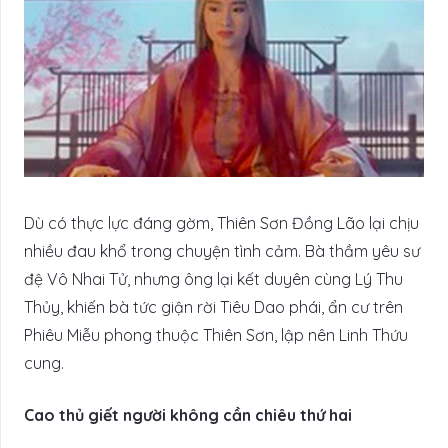
Dù có thực lực đáng gờm, Thiên Sơn Đồng Lão lại chịu
nhiều đau khổ trong chuyện tình cảm. Bà thầm yêu sư
đệ Vô Nhai Tử, nhưng ông lại kết duyên cùng Lý Thu
Thủy, khiến bà tức giận rời Tiêu Dao phái, ẩn cư trên
Phiêu Miễu phong thuộc Thiên Sơn, lập nên Linh Thứu
cung.
Cao thủ giết người không cần chiêu thứ hai