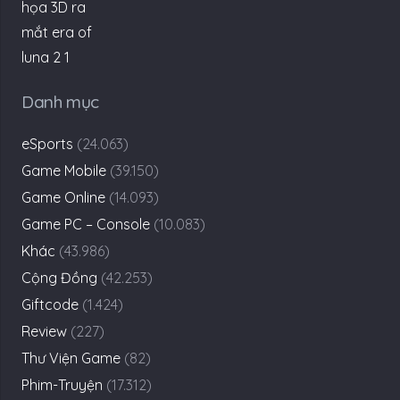
Danh mục
eSports
(24.063)
Game Mobile
(39.150)
Game Online
(14.093)
Game PC – Console
(10.083)
Khác
(43.986)
Cộng Đồng
(42.253)
Giftcode
(1.424)
Review
(227)
Thư Viện Game
(82)
Phim-Truyện
(17.312)