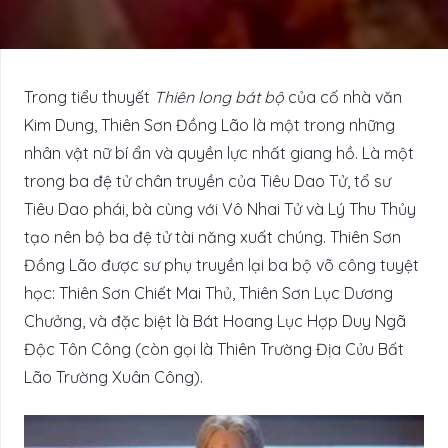
Trong tiểu thuyết
Thiên long bát bộ
của cố nhà văn
Kim Dung, Thiên Sơn Đồng Lão là một trong những
nhân vật nữ bí ẩn và quyền lực nhất giang hồ. Là một
trong ba đệ tử chân truyền của Tiêu Dao Tử, tổ sư
Tiêu Dao phái, bà cùng với Vô Nhai Tử và Lý Thu Thủy
tạo nên bộ ba đệ tử tài năng xuất chúng. Thiên Sơn
Đồng Lão được sư phụ truyền lại ba bộ võ công tuyệt
học: Thiên Sơn Chiết Mai Thủ, Thiên Sơn Lục Dương
Chưởng, và đặc biệt là Bát Hoang Lục Hợp Duy Ngã
Độc Tôn Công (còn gọi là Thiên Trường Địa Cửu Bất
Lão Trường Xuân Công).