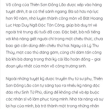
Võ công của Thiên Sơn Đồng Lão được xếp vào hàng
tuyệt đỉnh, ít ai có thể sánh ngang. Bà sở hữu nội lực
hơn 90 năm, nhờ luyện thành công môn võ Bát Hoang
Lục Hợp Duy Ngã Độc Tôn Công, giúp bà duy trì vẻ
ngoài trẻ trung dù tuổi đã cao. Đặc biệt, bà nổi tiếng
với khả năng giết người chỉ trong một chiêu thức, chưa
bao giờ cần dùng đến chiêu thứ hai. Ngay cả Lý Thu
Thủy, một cao thủ đáng gờm, cũng chỉ dám tấn công
bà khi bà đang trong thời kỳ cải lão hoàn đồng – giai
đoạn yếu nhất của môn võ công trường sinh.
Ngoài những tuyệt kỹ được truyền thụ từ sư phụ, Thiên
Sơn Đồng Lão còn tự sáng tạo ra nhiều kỹ năng độc
đáo như Sinh Tử Phù, dùng để khống chế và ép buộc
các nhân sĩ võ lâm phục tùng mình. Nhờ tài năng và sự
lợi hại của mình, bà trở thành một trong những nhân