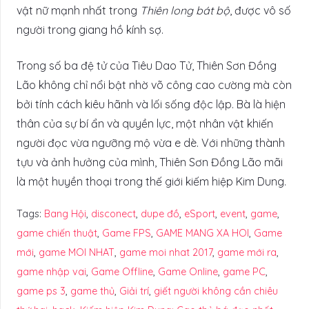
vật nữ mạnh nhất trong
Thiên long bát bộ
, được vô số
người trong giang hồ kính sợ.
Trong số ba đệ tử của Tiêu Dao Tử, Thiên Sơn Đồng
Lão không chỉ nổi bật nhờ võ công cao cường mà còn
bởi tính cách kiêu hãnh và lối sống độc lập. Bà là hiện
thân của sự bí ẩn và quyền lực, một nhân vật khiến
người đọc vừa ngưỡng mộ vừa e dè. Với những thành
tựu và ảnh hưởng của mình, Thiên Sơn Đồng Lão mãi
là một huyền thoại trong thế giới kiếm hiệp Kim Dung.
Tags:
Bang Hội
,
disconect
,
dupe đồ
,
eSport
,
event
,
game
,
game chiến thuật
,
Game FPS
,
GAME MANG XA HOI
,
Game
mới
,
game MOI NHAT
,
game moi nhat 2017
,
game mới ra
,
game nhập vai
,
Game Offline
,
Game Online
,
game PC
,
game ps 3
,
game thủ
,
Giải trí
,
giết người không cần chiêu