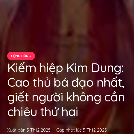
CỘNG ĐỒNG
Kiếm hiệp Kim Dung:
Cao thủ bá đạo nhất,
giết người không cần
chiêu thứ hai
Xuất bản
5 Th12 2025
Cập nhật lúc
5 Th12 2025