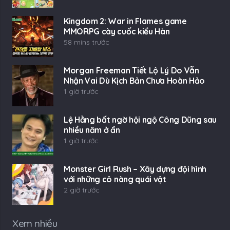
Kingdom 2: War in Flames game
MMORPG cày cuốc kiểu Hàn
58 mins trước
Morgan Freeman Tiết Lộ Lý Do Vẫn
Nhận Vai Dù Kịch Bản Chưa Hoàn Hảo
1 giờ trước
Lệ Hằng bất ngờ hội ngộ Công Dũng sau
nhiều năm ở ẩn
1 giờ trước
Monster Girl Rush – Xây dựng đội hình
với những cô nàng quái vật
2 giờ trước
Xem nhiều