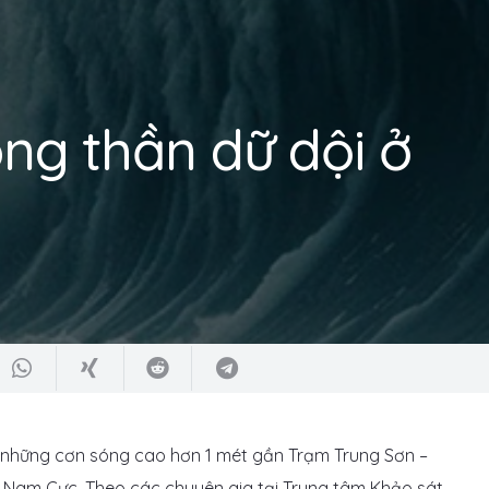
óng thần dữ dội ở
 những cơn sóng cao hơn 1 mét gần Trạm Trung Sơn –
 Nam Cực. Theo các chuyên gia tại Trung tâm Khảo sát