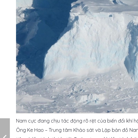
Nam cực đang chịu tác động rõ rệt của biến đổi khí h
Ông Ke Hao – Trung tâm Khảo sát và Lập bản đồ Na