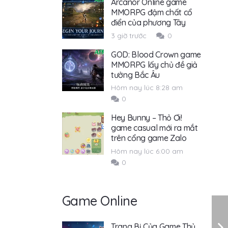
Arcanor Online game
MMORPG đậm chất cổ
điển của phương Tây
3 giờ trước
0
GOD: Blood Crown game
MMORPG lấy chủ đề giả
tưởng Bắc Âu
Hôm nay lúc 8:28 am
0
Hey Bunny – Thỏ Ơi!
game casual mới ra mắt
trên cổng game Zalo
Hôm nay lúc 6:00 am
0
Game Online
Trang Bị Của Game Thủ