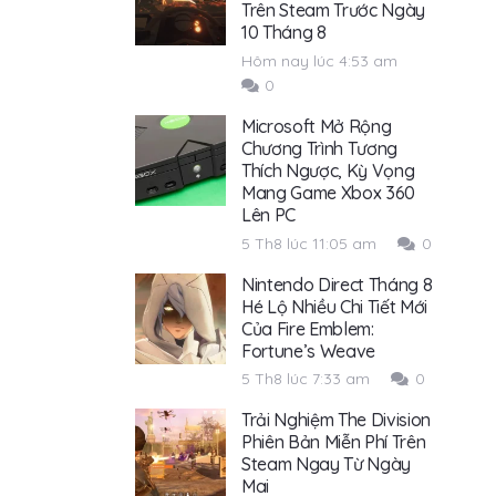
Trên Steam Trước Ngày
10 Tháng 8
Hôm nay lúc 4:53 am
0
Microsoft Mở Rộng
Chương Trình Tương
Thích Ngược, Kỳ Vọng
Mang Game Xbox 360
Lên PC
5 Th8 lúc 11:05 am
0
Nintendo Direct Tháng 8
Hé Lộ Nhiều Chi Tiết Mới
Của Fire Emblem:
Fortune’s Weave
5 Th8 lúc 7:33 am
0
Trải Nghiệm The Division
Phiên Bản Miễn Phí Trên
Steam Ngay Từ Ngày
Mai