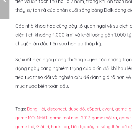
tiên và lần tách thứ hai là 7 năm, trong khi lần tách b
thấy sự tan rã của phần cuối sông băng Dalk đang di
Các nhà khoa học cũng bày tỏ quan ngại về sự dịch ch
diện tích khoảng 4.000 km² và khối lượng gần 1.000 t
chuyển lần đầu tiên sau hơn ba thập kỷ.
Sự xuất hiện ngày càng thường xuyên của những trận
động ngày càng nghiêm trọng của biến đổi khí hậu lê
tiếp tục theo dõi và nghiên cứu để đánh giá rõ hơn về
mực nước biển toàn cầu.
Tags:
Bang Hội
,
disconect
,
dupe đồ
,
eSport
,
event
,
game
,
g
game MOI NHAT
,
game moi nhat 2017
,
game mới ra
,
game 
game thủ
,
Giải trí
,
hack
,
lag
,
Liên tục xảy ra sóng thần dữ 