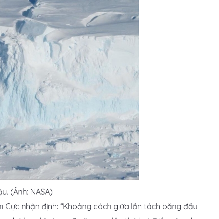
ậu. (Ảnh: NASA)
m Cực
nhận định:
“Khoảng cách giữa lần tách băng đầu