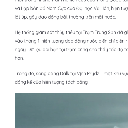
và Lập bản đồ Nam Cực của Đại học Vũ Hán, hiện tượn
lật úp, gây dao động bất thường trên mặt nước.
Hệ thống giám sát thủy triều tại Trạm Trung Sơn đã gh
vào tháng 1, hiện tượng dao động nước biển chỉ diễn r
ngày. Dữ liệu dài hạn tại trạm cũng cho thấy tốc đ
hơn.
Trong đó, sông băng Dalk tại Vịnh Prydz – một khu vự
đáng kể của hiện tượng tách băng.