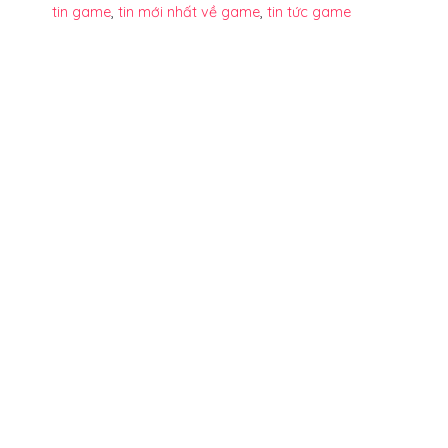
tin game
,
tin mới nhất về game
,
tin tức game