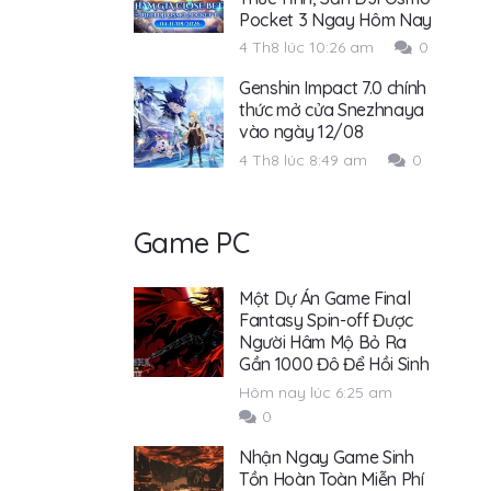
Pocket 3 Ngay Hôm Nay
4 Th8 lúc 10:26 am
0
Genshin Impact 7.0 chính
thức mở cửa Snezhnaya
vào ngày 12/08
4 Th8 lúc 8:49 am
0
Game PC
Một Dự Án Game Final
Fantasy Spin-off Được
Người Hâm Mộ Bỏ Ra
Gần 1000 Đô Để Hồi Sinh
Hôm nay lúc 6:25 am
0
Nhận Ngay Game Sinh
Tồn Hoàn Toàn Miễn Phí