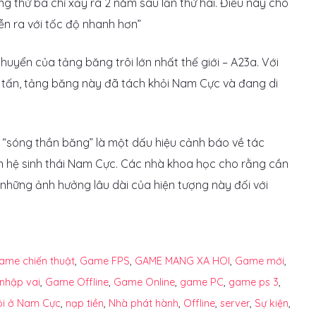
ăng thứ ba chỉ xảy ra 2 năm sau lần thứ hai. Điều này cho
ễn ra với tốc độ nhanh hơn”
uyển của tảng băng trôi lớn nhất thế giới – A23a. Với
ỷ tấn, tảng băng này đã tách khỏi Nam Cực và đang di
 “sóng thần băng” là một dấu hiệu cảnh báo về tác
n hệ sinh thái Nam Cực. Các nhà khoa học cho rằng cần
 những ảnh hưởng lâu dài của hiện tượng này đối với
ame chiến thuật
,
Game FPS
,
GAME MANG XA HOI
,
Game mới
,
nhập vai
,
Game Offline
,
Game Online
,
game PC
,
game ps 3
,
dội ở Nam Cực
,
nạp tiền
,
Nhà phát hành
,
Offline
,
server
,
Sự kiện
,