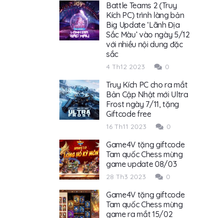
Battle Teams 2 (Truy
Kích PC) trình làng bản
Big Update ‘Lãnh Địa
Sắc Màu’ vào ngày 5/12
với nhiều nội dung đặc
sắc
4 Th12 2023
0
Truy Kích PC cho ra mắt
Bản Cập Nhật mới Ultra
Frost ngày 7/11, tặng
Giftcode free
16 Th11 2023
0
Game4V tặng giftcode
Tam quốc Chess mừng
game update 08/03
28 Th3 2023
0
Game4V tặng giftcode
Tam quốc Chess mừng
game ra mắt 15/02