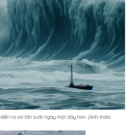
iễn ra với tần suất ngày một dày hơn. (Ảnh: India