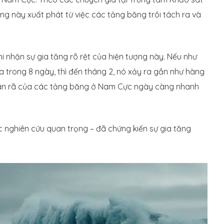
g này xuất phát từ việc các tảng băng trôi tách ra và
i nhận sự gia tăng rõ rệt của hiện tượng này. Nếu như
a trong 8 ngày, thì đến tháng 2, nó xảy ra gần như hàng
ộ tan rã của các tảng băng ở Nam Cực ngày càng nhanh
c nghiên cứu quan trọng – đã chứng kiến sự gia tăng