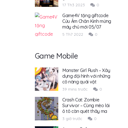
17 Th3 2023
0
Game4V tặng giftcode
Cửu Âm Chân Kinh mừng
máy chủ mới 05/07
5 Th7 2022
0
Game Mobile
Monster Girl Rush – Xây
dựng đội hình với những
cô nàng quái vật
39 mins trước
0
Crash Cat: Zombie
Survivor – Cùng mèo lái
ô tô càn quét thây ma
3 giờ trước
0