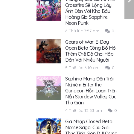
Crossfire Sẽ Lộng Lẫy
Ánh Đèn Với Kho Báu
Hoàng Gia Sapphire
Neon Punk
6 Th8 lúc 7:57 am
0
Gears of War: E-Day
Open Beta Công Bố Mở
Thêm Chế Độ Chơi Hấp
Dẫn Với Nhiều Người
5 Th8 lúc 6:10 am
0
Sephiria Mang Đến Trải
Nghiệm Enter the
Gungeon Hỗn Loạn Trên
Nền Stardew Valley Cực
Thư Giãn
4 Th8 lúc 12:33 pm
0
Gia Nhập Closed Beta
Norse Saga: Cửu Giới
Thức Tỉnh, Săn DJI Osmo