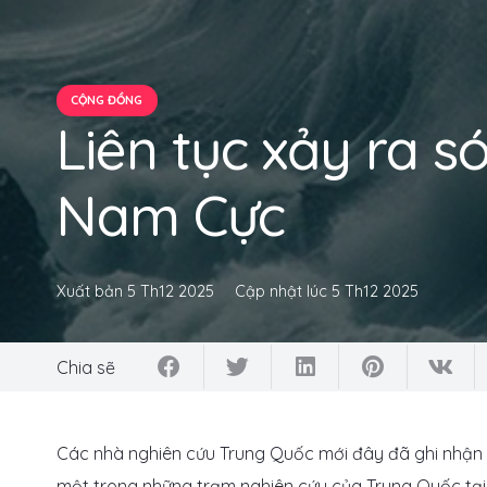
CỘNG ĐỒNG
Liên tục xảy ra s
Nam Cực
Xuất bản
5 Th12 2025
Cập nhật lúc
5 Th12 2025
Chia sẽ
Các nhà nghiên cứu Trung Quốc mới đây đã ghi nhận
một trong những trạm nghiên cứu của Trung Quốc tại