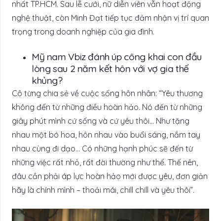
nhất TP.HCM. Sau lễ cưới, nữ diễn viên vẫn hoạt động
nghệ thuật, còn Minh Đạt tiếp tục đảm nhận vị trí quan
trọng trong doanh nghiệp của gia đình.
Mỹ nam Vbiz đánh úp công khai con đầu
lòng sau 2 năm kết hôn với vợ gia thế
khủng?
Cô từng chia sẻ về cuộc sống hôn nhân: “Yêu thương
không đến từ những điều hoàn hảo. Nó đến từ những
giây phút mình cứ sống và cứ yêu thôi… Như tặng
nhau một bó hoa, hôn nhau vào buổi sáng, nắm tay
nhau cùng đi dạo… Có những hạnh phúc sẽ đến từ
những việc rất nhỏ, rất đời thường như thế. Thế nên,
đâu cần phải áp lực hoàn hảo mới được yêu, đơn giản
hãy là chính mình – thoải mái, chill chill và yêu thôi”.