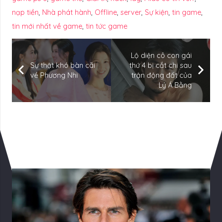
nạp tiền
,
Nhà phát hành
,
Offline
,
server
,
Sự kiện
,
tin game
,
tin mới nhất về game
,
tin tức game
Lộ diện cô con gái
Sự thật khó bàn cãi
thứ 4 bị cắt chi sau
về Phương Nhi
trận động đất của
Lý Á Bằng
Có Thể Bạn Quan tâm