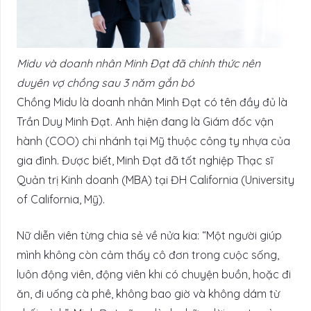
Midu và doanh nhân Minh Đạt đã chính thức nên
duyên vợ chồng sau 3 năm gắn bó
Chồng Midu là doanh nhân Minh Đạt có tên đầy đủ là
Trần Duy Minh Đạt. Anh hiện đang là Giám đốc vận
hành (COO) chi nhánh tại Mỹ thuộc công ty nhựa của
gia đình. Được biết, Minh Đạt đã tốt nghiệp Thạc sĩ
Quản trị Kinh doanh (MBA) tại ĐH California (University
of California, Mỹ).
Nữ diễn viên từng chia sẻ về nửa kia: “Một người giúp
mình không còn cảm thấy cô đơn trong cuộc sống,
luôn động viên, động viên khi có chuyện buồn, hoặc đi
ăn, đi uống cà phê, không bao giờ và không dám từ