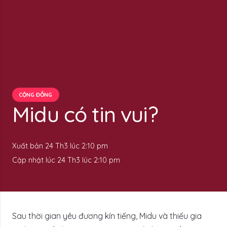
CỘNG ĐỒNG
Midu có tin vui?
Xuất bản
24 Th3 lúc 2:10 pm
Cập nhật lúc
24 Th3 lúc 2:10 pm
Sau thời gian yêu đương kín tiếng, Midu và thiếu gia