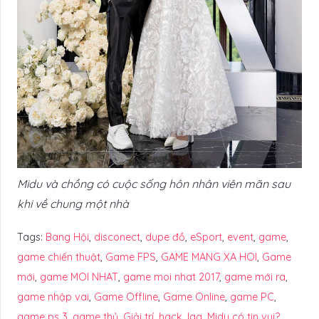
Midu và chồng có cuộc sống hôn nhân viên mãn sau
khi về chung một nhà
Tags:
Bang Hội
,
disconect
,
dupe đồ
,
eSport
,
event
,
game
,
game chiến thuật
,
Game FPS
,
GAME MANG XA HOI
,
Game
mới
,
game MOI NHAT
,
game moi nhat 2017
,
game mới ra
,
game nhập vai
,
Game Offline
,
Game Online
,
game PC
,
game ps 3
,
game thủ
,
Giải trí
,
hack
,
lag
,
Midu có tin vui?
,