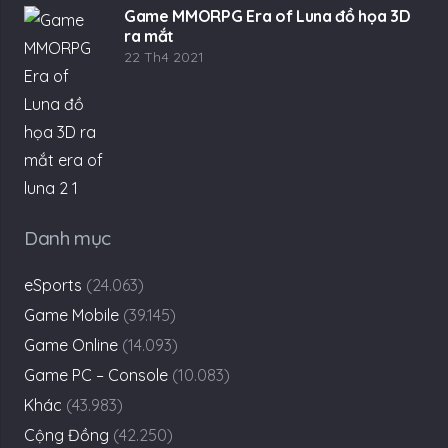
Game MMORPG Era of Luna đồ họa 3D
ra mắt
22 Th4 2021
Danh mục
eSports
(24.063)
Game Mobile
(39.145)
Game Online
(14.093)
Game PC – Console
(10.083)
Khác
(43.983)
Cộng Đồng
(42.250)