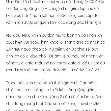
Minh Đạt tổ chức đám cưới vào cuối tháng 6/2024. Cả
hai được ngưỡng mộ vì chuyện tình yêu đẹp như cổ
tích. Sau hơn 1 năm kết hôn, cuộc sống của cặp đôi
vẫn nhận được sự quan tâm của đông đảo khán giả.
Mới đây, Midu khiến cư dân mạng bán tín bán nghi khi
xuất hiện với ngoại hình khác lạ. Trên trang cá nhân có
2,8 triệu người theo dõi, nữ diễn viên 8x chia sẻ loạt
ảnh lên đồ đi dạo phố. “Đi làm về rủ mấy bé nhân viên
công ty đi cafe, mấy bé nói chị cứ cafe đi, để tụi em đu
trend trạm tỷ cho chị. Và dưới đây là cái kết”, cô viết.
Trong bức hình mới, bà xã thiếu gia Minh Đạt mặc
chiếc áo sơ mi trắng có thiết kế suông rộng giấu
dáng. Netizen cho rằng vòng 2 của cô lùm lùm, giống
như đang mang thai. Các sao nữ trong showbiz Việt
cũng thường xuyên dùng chiêu thức mặc trang phục