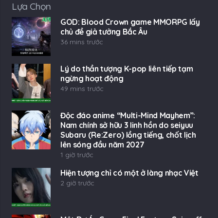
Lựa Chọn
GOD: Blood Crown game MMORPG lấy
chủ đề giả tưởng Bắc Âu
36 mins trước
Lý do thần tượng K-pop liên tiếp tạm
ngừng hoạt động
49 mins trước
Độc đáo anime “Multi-Mind Mayhem”:
Nam chính sở hữu 3 linh hồn do seiyuu
Subaru (Re:Zero) lồng tiếng, chốt lịch
lên sóng đầu năm 2027
1 giờ trước
Hiện tượng chỉ có một ở làng nhạc Việt
2 giờ trước