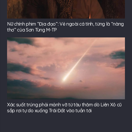
Nữ chính phim “Địa đạo”: Vẻ ngoài cá tính, từng là “nàng
thơ” của Sơn Tùng M-TP
Xác suất trúng phải mảnh vỡ từ tàu thăm dò Liên Xô cũ
sắp rơi tự do xuống Trái Đất vào tuần tới