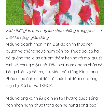
Midu thời gian qua hay lựa chọn những trang phục có
thiết kế rộng, giấu dáng
Midu và doanh nhân Minh Đạt đã chính thức nên
duyên vợ chồng sau 3 năm gắn bó. Trước đó, cả hai
có quãng thời gian dài âm thầm hẹn hò rồi mới quyết
định về chung một nhà. Đặc biệt, nam doanh nhân nổi
tiếng chiều vợ hết mực từ việc tháp tùng Midu sang
Pháp chụp ảnh cưới đến tổ chức hai đám cưới lãng
mạn tại Đà Lạt và TP.HCM.
Midu và ông xã thiếu gia hiện tận hưởng cuộc sống
hôn nhân hạnh phúc trong căn hộ hạng sang bậc