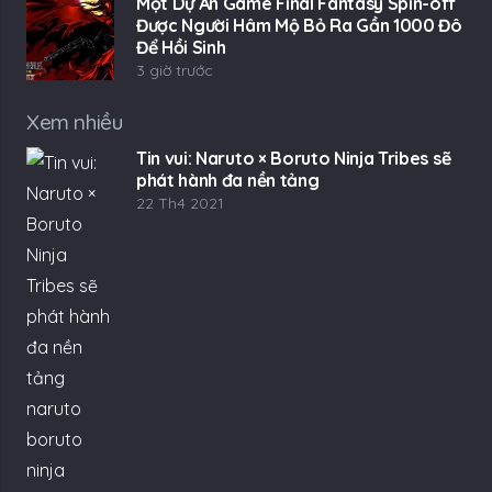
Một Dự Án Game Final Fantasy Spin-off
Được Người Hâm Mộ Bỏ Ra Gần 1000 Đô
Để Hồi Sinh
3 giờ trước
Xem nhiều
Tin vui: Naruto × Boruto Ninja Tribes sẽ
phát hành đa nền tảng
22 Th4 2021