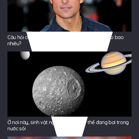
Câu hỏi chưa có đáp án: Tom Cruise rốt cuộc cao bao
nhiêu?
Ở nơi này, sinh vật ngoài Trái Đất có thể đang bơi trong
nước sôi