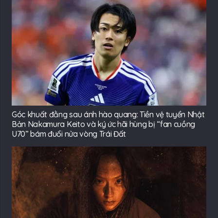
Góc khuất đằng sau ánh hào quang: Tiền vệ tuyển Nhật
Bản Nakamura Keito và ký ức hãi hùng bị “fan cuồng
U70” bám đuổi nửa vòng Trái Đất