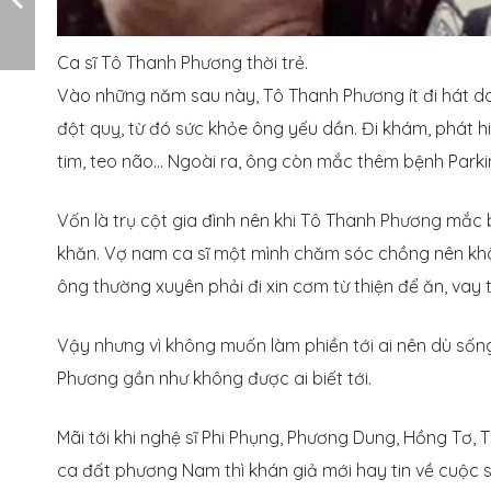
Ca sĩ Tô Thanh Phương thời trẻ.
Vào những năm sau này, Tô Thanh Phương ít đi hát do
đột quỵ, từ đó sức khỏe ông yếu dần. Đi khám, phát 
tim, teo não… Ngoài ra, ông còn mắc thêm bệnh Parki
Vốn là trụ cột gia đình nên khi Tô Thanh Phương mắc b
khăn. Vợ nam ca sĩ một mình chăm sóc chồng nên khô
ông thường xuyên phải đi xin cơm từ thiện để ăn, vay
Vậy nhưng vì không muốn làm phiền tới ai nên dù sốn
Phương gần như không được ai biết tới.
Mãi tới khi nghệ sĩ Phi Phụng, Phương Dung, Hồng Tơ,
ca đất phương Nam thì khán giả mới hay tin về cuộc 