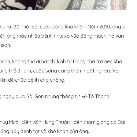
 phải đối mặt với cuộc sống khó khăn. Năm 2010, ông bị
hiện ông mắc nhiều bệnh như: xơ vữa động mạch, hở van
nson.
ệnh, không thể đi hát thì kinh tế trong nhà trở nên khó
ng thể đi làm, cuộc sống càng thêm ngặt nghèo. Vợ
 tiền để chữa bệnh cho chồng.
g ngay giữa Sài Gòn nhưng thông tin về Tô Thanh
 Thụy Mười, diễn viên Hùng Thuận… đến thăm giọng ca Bài
sống đầy bệnh tật và khó khăn của ông.