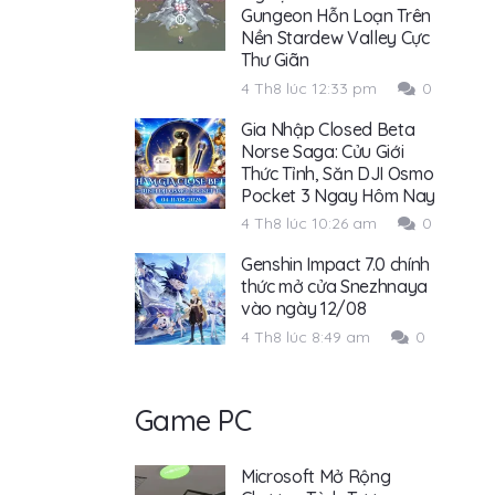
Gungeon Hỗn Loạn Trên
Nền Stardew Valley Cực
Thư Giãn
4 Th8 lúc 12:33 pm
0
Gia Nhập Closed Beta
Norse Saga: Cửu Giới
Thức Tỉnh, Săn DJI Osmo
Pocket 3 Ngay Hôm Nay
4 Th8 lúc 10:26 am
0
Genshin Impact 7.0 chính
thức mở cửa Snezhnaya
vào ngày 12/08
4 Th8 lúc 8:49 am
0
Game PC
Microsoft Mở Rộng