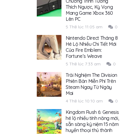
Chương Trình Tương
Thích Ngược, Kỳ Vọng
Mang Game Xbox 360
Lên PC
5 Th8 lúc 11:05 am
0
Nintendo Direct Tháng 8
Hé Lộ Nhiều Chi Tiết Mới
Của Fire Emblem:
Fortune’s Weave
5 Th8 lúc 7:33 am
0
Trải Nghiệm The Division
Phiên Bản Miễn Phí Trên
Steam Ngay Từ Ngày
Mai
4 Th8 lúc 10:10 am
0
Kingdom Rush 6: Genesis
hé lộ nhiều tính năng mới,
sẵn sàng kỷ niệm 15 năm
huyền thoại thủ thành