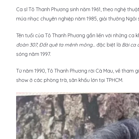
Ca sĩ Tô Thanh Phương sinh năm 1961, theo nghệ thuật
múa nhạc chuyên nghiệp năm 1985, giải thưởng Ngôi 
Tên tuổi của Tô Thanh Phương gắn liền với những ca 
đoàn 307, Đất quê ta mênh mông…
đặc biệt là
Bài ca
sóng năm 1997.
Từ năm 1990, Tô Thanh Phương rời Cà Mau, về tham 
show ở các phòng trà, sân khấu lớn tại TPHCM.