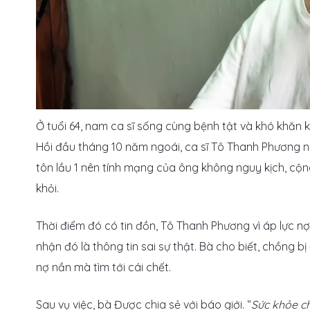
Ở tuổi 64, nam ca sĩ sống cùng bệnh tật và khó khăn ki
Hồi đầu tháng 10 năm ngoái, ca sĩ Tô Thanh Phương n
tôn lầu 1 nên tính mạng của ông không nguy kịch, cộn
khỏi.
Thời điểm đó có tin đồn, Tô Thanh Phương vì áp lực nợ
nhận đó là thông tin sai sự thật. Bà cho biết, chồng 
nợ nần mà tìm tới cái chết.
Sau vụ việc, bà Được chia sẻ với báo giới. “
Sức khỏe ch