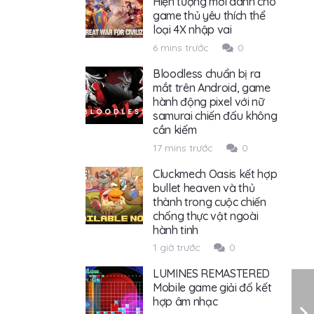
Hiện tượng mới dành cho
game thủ yêu thích thể
loại 4X nhập vai
6 mins trước
0
Bloodless chuẩn bị ra
mắt trên Android, game
hành động pixel với nữ
samurai chiến đấu không
cần kiếm
17 mins trước
0
Cluckmech Oasis kết hợp
bullet heaven và thủ
thành trong cuộc chiến
chống thực vật ngoài
hành tinh
1 giờ trước
0
LUMINES REMASTERED
Mobile game giải đố kết
hợp âm nhạc