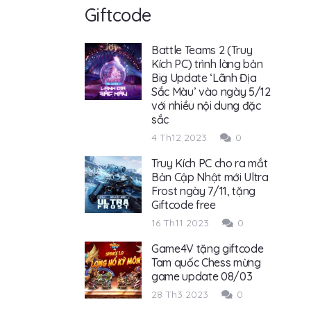
Giftcode
Battle Teams 2 (Truy
Kích PC) trình làng bản
Big Update ‘Lãnh Địa
Sắc Màu’ vào ngày 5/12
với nhiều nội dung đặc
sắc
4 Th12 2023
0
Truy Kích PC cho ra mắt
Bản Cập Nhật mới Ultra
Frost ngày 7/11, tặng
Giftcode free
16 Th11 2023
0
Game4V tặng giftcode
Tam quốc Chess mừng
game update 08/03
28 Th3 2023
0