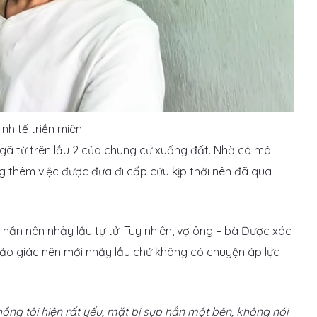
nh tế triền miên.
gã từ trên lầu 2 của chung cư xuống đất. Nhờ có mái
g thêm việc được đưa đi cấp cứu kịp thời nên đã qua
 nần nên nhảy lầu tự tử. Tuy nhiên, vợ ông – bà Được xác
bị ảo giác nên mới nhảy lầu chứ không có chuyện áp lực
ồng tôi hiện rất yếu, mặt bị sụp hẳn một bên, không nói