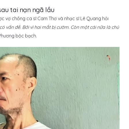
sau tai nạn ngã lầu
được vợ chồng ca sĩ Cam Thơ và nhạc sĩ Lê Quang hỏi
có vấn đề. Bởi vì hai mắt bị cườm. Còn một cái nữa là chú
 Phương bộc bạch.