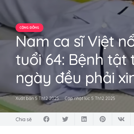
CỘNG ĐỒNG
Nam ca sĩ Việt nổ
tuổi 64: Bệnh tật 
ngày đều phải xi
Xuất bản
5 Th12 2025
Cập nhật lúc
5 Th12 2025
Chia sẽ