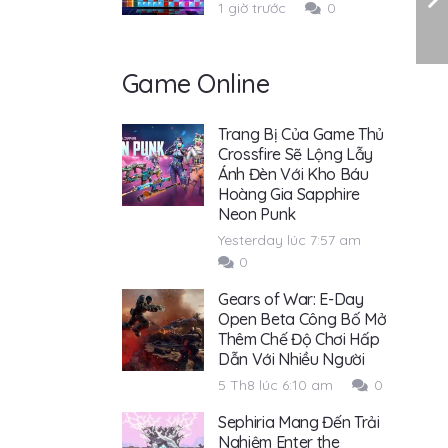
1 giờ trước
0
Game Online
Trang Bị Của Game Thủ
Crossfire Sẽ Lộng Lẫy
Ánh Đèn Với Kho Báu
Hoàng Gia Sapphire
Neon Punk
Yesterday lúc 7:57 am
0
Gears of War: E-Day
Open Beta Công Bố Mở
Thêm Chế Độ Chơi Hấp
Dẫn Với Nhiều Người
5 Th8 lúc 6:10 am
0
Sephiria Mang Đến Trải
Nghiệm Enter the