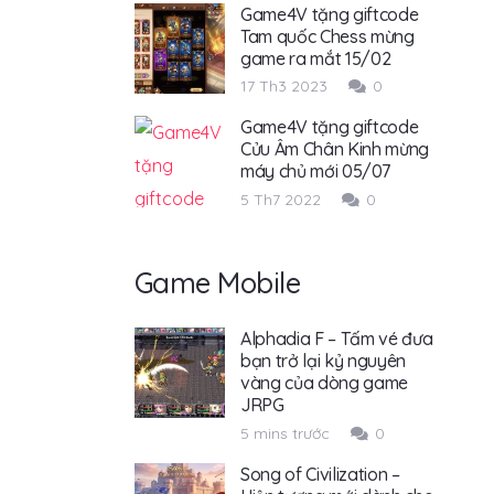
Game4V tặng giftcode
Tam quốc Chess mừng
game ra mắt 15/02
17 Th3 2023
0
Game4V tặng giftcode
Cửu Âm Chân Kinh mừng
máy chủ mới 05/07
5 Th7 2022
0
Game Mobile
Alphadia F – Tấm vé đưa
bạn trở lại kỷ nguyên
vàng của dòng game
JRPG
5 mins trước
0
Song of Civilization –