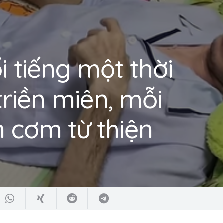
i tiếng một thời
triền miên, mỗi
n cơm từ thiện