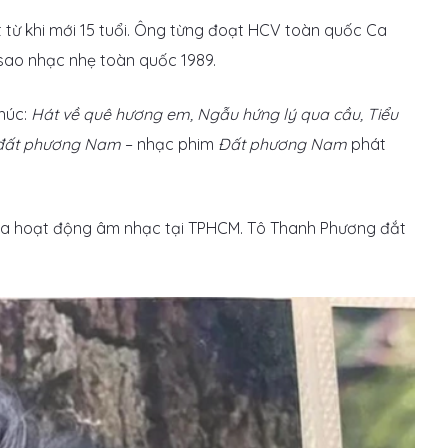
 từ khi mới 15 tuổi. Ông từng đoạt HCV toàn quốc Ca
sao nhạc nhẹ toàn quốc 1989.
khúc:
Hát về quê hương em, Ngẫu hứng lý qua cầu, Tiểu
 đất phương Nam
– nhạc phim
Đất phương Nam
phát
gia hoạt động âm nhạc tại TPHCM. Tô Thanh Phương đắt