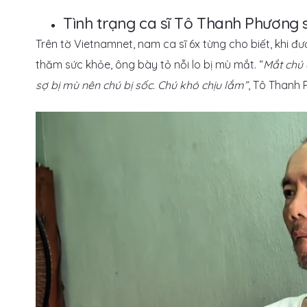
Tình trạng ca sĩ Tô Thanh Phương 
Trên tờ Vietnamnet, nam ca sĩ 6x từng cho biết, khi 
thăm sức khỏe, ông bày tỏ nỗi lo bị mù mắt. “
Mắt chú 
sợ bị mù nên chú bị sốc. Chú khó chịu lắm”
, Tô Thanh