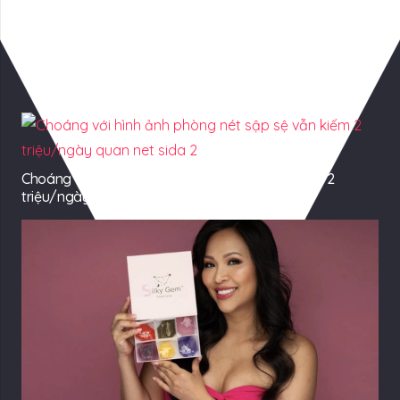
Có Thể Bạn Quan tâm
Choáng với hình ảnh phòng nét sập sệ vẫn kiếm 2
triệu/ngày