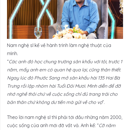
Nam nghệ sĩ kể về hành trình làm nghệ thuật của
mình.
“
Các anh đó học chung trường sân khấu với tôi, trước 1
năm, mấy anh em có quan hệ qua lại, cũng thân thiết.
Ngay lúc đó Phước Sang mở sân khấu hài 135 Hai Bà
Trưng rồi lập nhóm hài Tuổi Đôi Mươi. Mình diễn để đỡ
nhớ nghề thôi chứ về cuộc sống chỉ đủ trang trải cho
bản thân chứ không dư tiền mà gửi về cho vợ
”.
Theo lời nam nghệ sĩ thì phải tới đầu những năm 2000,
cuộc sống của anh mới đỡ vất vả. Anh kể: “
Cỡ năm