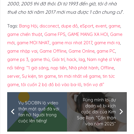
2000, 2005 thì đỡ thôi. Đi từ 1993 đến giờ, tôi ở nhà
thuê cho tới năm 2017 mới mua được 1 căn chung cư
”.
Tags:
Bang Hội
,
disconect
,
dupe đồ
,
eSport
,
event
,
game
,
game chiến thuật
,
Game FPS
,
GAME MANG XA HOI
,
Game
mới
,
game MOI NHAT
,
game moi nhat 2017
,
game mới ra
,
game nhập vai
,
Game Offline
,
Game Online
,
game PC
,
game ps 3
,
game thủ
,
Giải trí
,
hack
,
lag
,
Nam nghệ sĩ Việt
nổi tiếng: “1 giờ sáng
,
nạp tiền
,
Nhà phát hành
,
Offline
,
server
,
Sự kiện
,
tin game
,
tin mới nhất về game
,
tin tức
game
,
tôi cuốn 2 bộ đồ bỏ vào ba-lô
,
trốn vợ đi”
Rùng mình lời dự
Vụ SOOBIN lộ video
đoán về bi kịch
thân mật quá đà với
cuộc đời của Kim
fan nữ: Người trong
Sae Ron: “Cẩn thận
cuộc lên tiếng!
vào năm 2025”