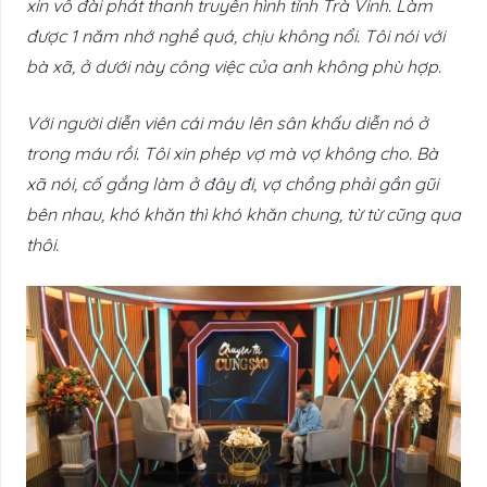
xin vô đài phát thanh truyền hình tỉnh Trà Vinh. Làm
được 1 năm nhớ nghề quá, chịu không nổi. Tôi nói với
bà xã, ở dưới này công việc của anh không phù hợp.
Với người diễn viên cái máu lên sân khấu diễn nó ở
trong máu rồi. Tôi xin phép vợ mà vợ không cho. Bà
xã nói, cố gắng làm ở đây đi, vợ chồng phải gần gũi
bên nhau, khó khăn thì khó khăn chung, từ từ cũng qua
thôi.