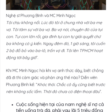
Nghệ sĩ Phương Bình và MC Minh Ngọc
Tôi chịu không nổi. Lúc đó tôi ở chung nhà với ba mẹ
vợ. Tôi tâm sự với ba vợ. Ba vợ nói, chuyện đó của tụi
con. Tụi con lớn rồi, gia đình tụi con tự giải quyết chứ
ba không có ý kiến. Ngay đêm đó, 1 giờ sáng, tôi cuốn
2 bộ đồ bỏ vào ba-lô, trốn vợ đi. Tôi lên TPHCM hoạt
động tới bây giờ
”.
Khi MC Minh Ngọc hỏi khi vợ anh thức dậy, biết chồng
đã đi thì cảm giác và phản ứng thế nào? Diễn viên
Phương Bình kể: “
Khóc thôi. Chắc cô ấy cũng biết trước
nên không sốc lắm. Thời đó chưa có điện thoại đâu
”.
Cuộc sống hiện tại của nam nghệ sĩ nợ cả
tiền uống trà đá, phải vay lãi 5 triệu đồng