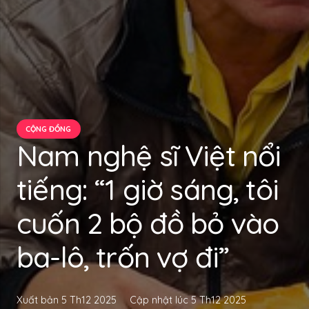
CỘNG ĐỒNG
Nam nghệ sĩ Việt nổi
tiếng: “1 giờ sáng, tôi
cuốn 2 bộ đồ bỏ vào
ba-lô, trốn vợ đi”
Xuất bản
5 Th12 2025
Cập nhật lúc
5 Th12 2025