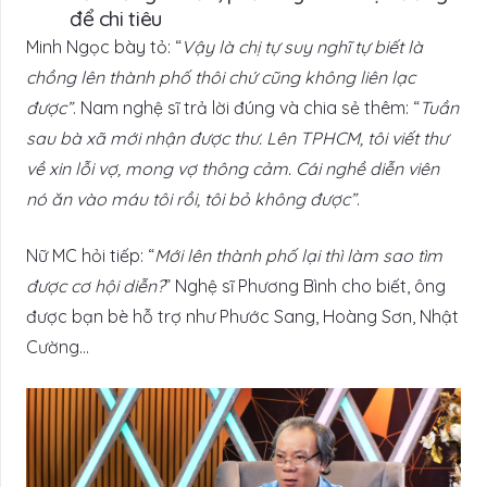
để chi tiêu
Minh Ngọc bày tỏ: “
Vậy là chị tự suy nghĩ tự biết là
chồng lên thành phố thôi chứ cũng không liên lạc
được”
. Nam nghệ sĩ trả lời đúng và chia sẻ thêm: “
Tuần
sau bà xã mới nhận được thư. Lên TPHCM, tôi viết thư
về xin lỗi vợ, mong vợ thông cảm. Cái nghề diễn viên
nó ăn vào máu tôi rồi, tôi bỏ không được”
.
Nữ MC hỏi tiếp: “
Mới lên thành phố lại thì làm sao tìm
được cơ hội diễn?
” Nghệ sĩ Phương Bình cho biết, ông
được bạn bè hỗ trợ như Phước Sang, Hoàng Sơn, Nhật
Cường…