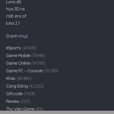
Danh mục
eSports
(24.063)
Game Mobile
(39.148)
Game Online
(14.093)
Game PC – Console
(10.083)
Khác
(43.985)
Cộng Đồng
(42.252)
Giftcode
(1.424)
Review
(227)
Thư Viện Game
(82)