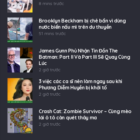
8 mins trước
Brooklyn Beckham bị chê bẩn vì dùng
nước biển nấu mì trên du thuyền
51 mins trước
James Gunn Phủ Nhận Tin Đồn The
Batman: Part II Và Part III Sẽ Quay Cùng
Lúc
2 giờ trước
3 việc các ca sĩ nên làm ngay sau khi
Phương Diễm Huyền bị khởi tố
2 giờ trước
Crash Cat: Zombie Survivor – Cùng mèo
lái ô tô càn quét thây ma
2 giờ trước