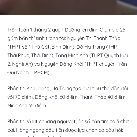
Trận tuần 1 tháng 2 quý II Đường lên đỉnh Olympia 25
gồm bốn thí sinh tranh tài: Nguyễn Thị Thanh Thảo
(THPT số 1 Phù Cát, Bình Định), Đỗ Hà Trung (THPT
Thái Phúc, Thái Bình), Tăng Minh Ánh (THPT Quỳnh Lưu
2, Nghệ An) và Nguyễn Đăng Khôi (THPT chuyên Trần
Đại Nghĩa, TP.HCM).
Phần thi Khởi động, Hà Trung tạo được ưu thế dẫn đầu
với 70 điểm, Đăng Khôi 60 điểm, Thanh Thảo 40 điểm,
Minh Ánh 35 điểm.
Phần thi Vượt chướng ngại vật, ẩn số cần tìm có 3 chữ
cái. Hàng ngang đầu tiên được lựa chọn có câu hỏi: