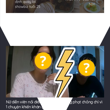
định quay lại
hôn
showbiz tuổi 25
Có Thể Bạn Quan tâm
Nữ diễn viên nổi điên, quát tháo, trừng phạt chồng chỉ vì
1 chuyện khiến khán giả sốc nặng