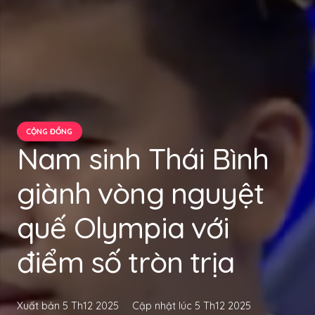
CỘNG ĐỒNG
Nam sinh Thái Bình
giành vòng nguyệt
quế Olympia với
điểm số tròn trịa
Xuất bản
5 Th12 2025
Cập nhật lúc
5 Th12 2025