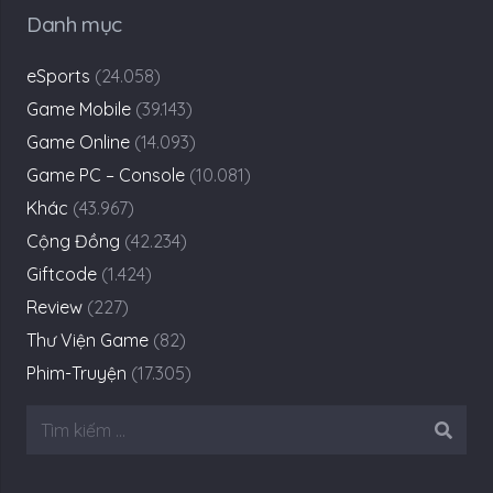
Danh mục
eSports
(24.058)
Game Mobile
(39.143)
Game Online
(14.093)
Game PC – Console
(10.081)
Khác
(43.967)
Cộng Đồng
(42.234)
Giftcode
(1.424)
Review
(227)
Thư Viện Game
(82)
Phim-Truyện
(17.305)
Tìm
kiếm
cho: