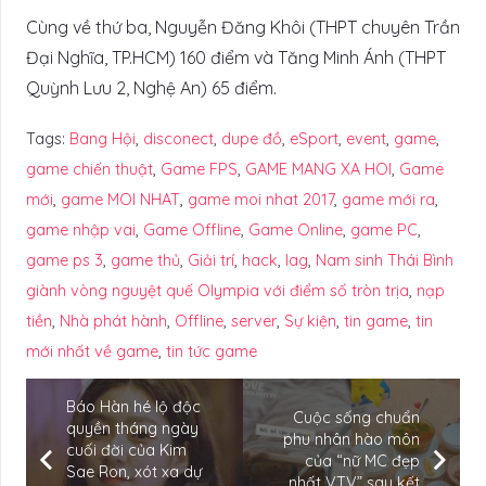
Cùng về thứ ba, Nguyễn Đăng Khôi (THPT chuyên Trần
Đại Nghĩa, TP.HCM) 160 điểm và Tăng Minh Ánh (THPT
Quỳnh Lưu 2, Nghệ An) 65 điểm.
Tags:
Bang Hội
,
disconect
,
dupe đồ
,
eSport
,
event
,
game
,
game chiến thuật
,
Game FPS
,
GAME MANG XA HOI
,
Game
mới
,
game MOI NHAT
,
game moi nhat 2017
,
game mới ra
,
game nhập vai
,
Game Offline
,
Game Online
,
game PC
,
game ps 3
,
game thủ
,
Giải trí
,
hack
,
lag
,
Nam sinh Thái Bình
giành vòng nguyệt quế Olympia với điểm số tròn trịa
,
nạp
tiền
,
Nhà phát hành
,
Offline
,
server
,
Sự kiện
,
tin game
,
tin
mới nhất về game
,
tin tức game
Báo Hàn hé lộ độc
Cuộc sống chuẩn
quyền tháng ngày
phu nhân hào môn
cuối đời của Kim
của “nữ MC đẹp
Sae Ron, xót xa dự
nhất VTV” sau kết