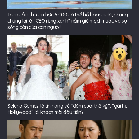
Toàn cầu chỉ còn hơn 5.000 cá thể hổ hoang dã, nhưng
chúng lại là “CEO rừng xanh” nắm giữ mạch nước và sự
sống còn của con người!
Selena Gomez lộ tin nóng về “đám cưới thế kỷ”, “gái hư
Hollywood” là khách mời đầu tiên?