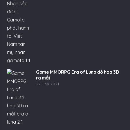
Game MMORPG Era of Luna đồ họa 3D
ra mắt
22 Th4 2021