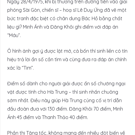
Ngày 28/4/1975, khi bị thương trên đường tiến vào giải
phóng Sài Gòn, chiến sĩ – hoạ sĩ Lê Duy Ứng đã vẽ một
bức tranh đặc biệt có chân dung Bác Hồ bằng chất
liệu gì? Minh Ánh và Đăng Khôi ghi điểm với đáp án
“Máu”.
Ô hình ảnh gợi ý được lật mở, cả bốn thí sinh liền có tín
hiệu trả lời ẩn số cần tìm và cùng đưa ra đáp án chính
xác là “Tim”.
Điểm số dành cho người giải được ẩn số chướng ngại
vật được tính cho Hà Trung – thí sinh nhấn chuông
sớm nhất. Điều này giúp Hà Trung củng cố vị trí dẫn
đầu đoàn đua với 130 điểm. Đăng Khôi 70 điểm, Minh
Ánh 45 điểm và Thanh Thảo 40 điểm.
Phần thi Tăng tốc, không mang đến nhiều đột biến về