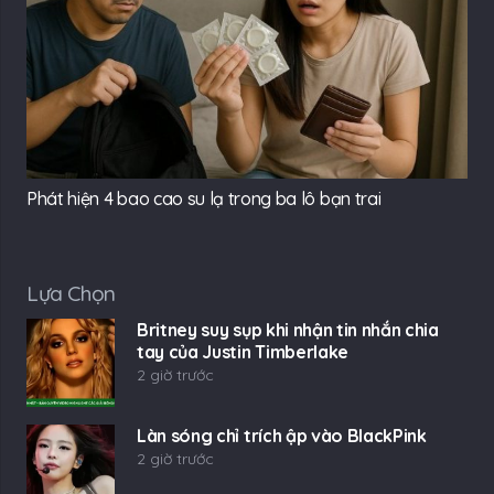
Phát hiện 4 bao cao su lạ trong ba lô bạn trai
Lựa Chọn
Britney suy sụp khi nhận tin nhắn chia
tay của Justin Timberlake
2 giờ trước
Làn sóng chỉ trích ập vào BlackPink
2 giờ trước