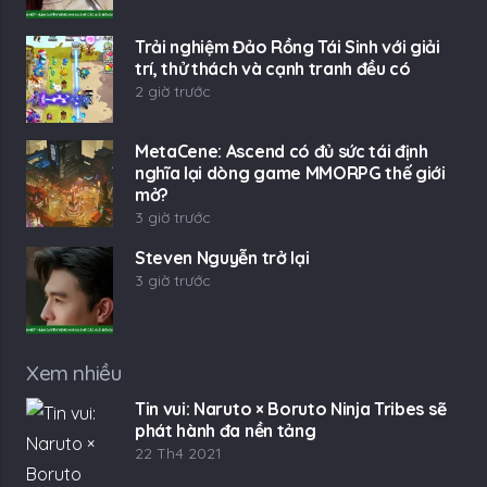
Trải nghiệm Đảo Rồng Tái Sinh với giải
trí, thử thách và cạnh tranh đều có
2 giờ trước
MetaCene: Ascend có đủ sức tái định
nghĩa lại dòng game MMORPG thế giới
mở?
3 giờ trước
Steven Nguyễn trở lại
3 giờ trước
Xem nhiều
Tin vui: Naruto × Boruto Ninja Tribes sẽ
phát hành đa nền tảng
22 Th4 2021