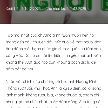
Xuất bản
5 Th12 2025
Cập nhật lúc
5 Th12 2025
Tập mới nhất của chương trình “Bạn muốn hẹn hò”
mang đến câu chuyện đầy tiếc nuối về một người đàn
ông đánh mất hạnh phúc gia đình vì quá chú tâm vào
công việc. Dù có cơ hội tìm kiếm tình yêu mới, anh vẫn
không thể vượt qua rào cản khoảng cách địa lý để
nắm bắt cơ hội.
Nhân vật chính của chương trình là anh Hoàng Minh
Thắng (50 tuổi, Phú Thọ). Anh là kỹ sư điện, có lối sống
lành mạnh: không rượu bia, không thuốc lá, chăm chỉ
nhưng lại khá nhút nhát trước đám đông. Anh từng có