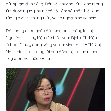
đã lập gia đình riêng. Đến với chương trình, anh mong
tìm được người phụ nữ có nội tâm sâu sắc, biết quan
tâm gia đình, chung thủy và có ngoại hình ưa nhìn.
Đối tượng được ghép đôi cùng anh Thắng là chị
Nguyễn Thị Thúy Mận (40 tuổi, Nam Định). Chị Mận
là bác sĩ thú y đang sống và làm việc tại TP.HCM. Chị
Mận chia sẻ, chị là người hòa đồng, lạc quan nhưng
hay quên và thiếu kiên trì.