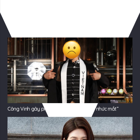
Có Thể Bạn Quan tâm
Công Vinh gây phản cảm vì hình ảnh lố “nhức mắt”