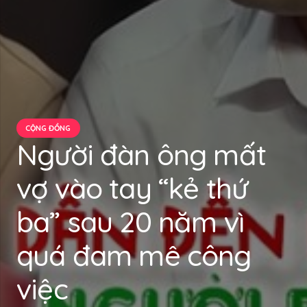
CỘNG ĐỒNG
Người đàn ông mất
vợ vào tay “kẻ thứ
ba” sau 20 năm vì
quá đam mê công
việc