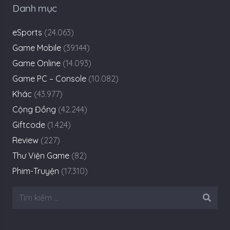
Danh mục
eSports
(24.063)
Game Mobile
(39.144)
Game Online
(14.093)
Game PC – Console
(10.082)
Khác
(43.977)
Cộng Đồng
(42.244)
Giftcode
(1.424)
Review
(227)
Thư Viện Game
(82)
Phim-Truyện
(17.310)
Tìm
kiếm
cho: