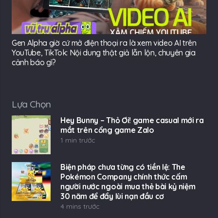
Gen Alpha giờ cứ mở điện thoại ra là xem video AI trên
YouTube, TikTok: Nội dung thật giả lẫn lộn, chuyên gia
cảnh báo gì?
Lựa Chọn
Hey Bunny – Thỏ Ơi! game casual mới ra
mắt trên cổng game Zalo
1 min trước
Biện pháp chưa từng có tiền lệ: The
Pokémon Company chính thức cấm
người nước ngoài mua thẻ bài kỷ niệm
30 năm để đẩy lùi nạn đầu cơ
4 mins trước