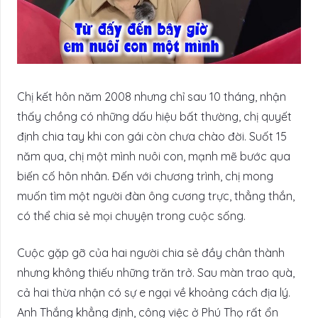
Chị kết hôn năm 2008 nhưng chỉ sau 10 tháng, nhận
thấy chồng có những dấu hiệu bất thường, chị quyết
định chia tay khi con gái còn chưa chào đời. Suốt 15
năm qua, chị một mình nuôi con, mạnh mẽ bước qua
biến cố hôn nhân. Đến với chương trình, chị mong
muốn tìm một người đàn ông cương trực, thẳng thắn,
có thể chia sẻ mọi chuyện trong cuộc sống.
Cuộc gặp gỡ của hai người chia sẻ đầy chân thành
nhưng không thiếu những trăn trở. Sau màn trao quà,
cả hai thừa nhận có sự e ngại về khoảng cách địa lý.
Anh Thắng khẳng định, công việc ở Phú Thọ rất ổn