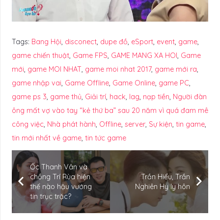
Tags:
Bang Hội
,
disconect
,
dupe đồ
,
eSport
,
event
,
game
,
game chiến thuật
,
Game FPS
,
GAME MANG XA HOI
,
Game
mới
,
game MOI NHAT
,
game moi nhat 2017
,
game mới ra
,
game nhập vai
,
Game Offline
,
Game Online
,
game PC
,
game ps 3
,
game thủ
,
Giải trí
,
hack
,
lag
,
nạp tiền
,
Người đàn
ông mất vợ vào tay “kẻ thứ ba” sau 20 năm vì quá đam mê
công việc
,
Nhà phát hành
,
Offline
,
server
,
Sự kiện
,
tin game
,
tin mới nhất về game
,
tin tức game
Ốc Thanh Vân và
chồng Trí Rùa hiện
Trần Hiểu, Trần
thế nào hậu vướng
Nghiên Hy ly hôn
tin trục trặc?