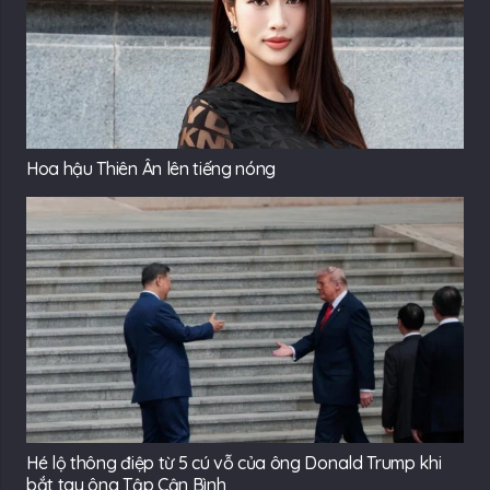
Hoa hậu Thiên Ân lên tiếng nóng
Hé lộ thông điệp từ 5 cú vỗ của ông Donald Trump khi
bắt tay ông Tập Cận Bình