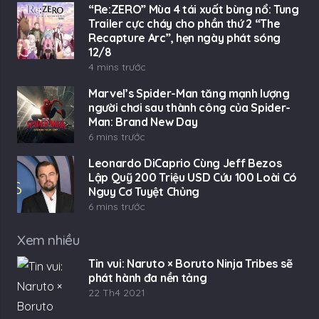
“Re:ZERO” Mùa 4 tái xuất bùng nổ: Tung
Trailer cực cháy cho phần thứ 2 “The
Recapture Arc”, hẹn ngày phát sóng
12/8
4 mins trước
Marvel’s Spider-Man tăng mạnh lượng
người chơi sau thành công của Spider-
Man: Brand New Day
6 mins trước
Leonardo DiCaprio Cùng Jeff Bezos
Lập Quỹ 200 Triệu USD Cứu 100 Loài Có
Nguy Cơ Tuyệt Chủng
6 mins trước
Xem nhiều
Tin vui: Naruto × Boruto Ninja Tribes sẽ
phát hành đa nền tảng
22 Th4 2021