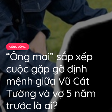
CỘNG ĐỒNG
“Ông mai” sắp xếp
cuộc gặp gỡ định
mệnh giữa Vũ Cát
Tường và vợ 5 năm
trước là ai?