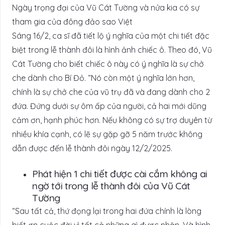
Ngày trọng đại của Vũ Cát Tường và nửa kia có sự
tham gia của đông đảo sao Việt
Sáng 16/2, ca sĩ đã tiết lộ ý nghĩa của một chi tiết đặc
biệt trong lễ thành đôi là hình ảnh chiếc ô. Theo đó, Vũ
Cát Tường cho biết chiếc ô này có ý nghĩa là sự chở
che dành cho Bí Đỏ. “Nó còn một ý nghĩa lớn hơn,
chính là sự chở che của vũ trụ đã và đang dành cho 2
đứa. Đứng dưới sự ôm ấp của người, cả hai mới dũng
cảm ơn, hạnh phúc hơn. Nếu không có sự trợ duyên từ
nhiều khía cạnh, có lẽ sự gặp gỡ 5 năm trước không
dẫn được đến lễ thành đôi ngày 12/2/2025.
Phát hiện 1 chi tiết được cài cắm không ai
ngờ tới trong lễ thành đôi của Vũ Cát
Tường
“Sau tất cả, thứ đọng lại trong hai đứa chính là lòng