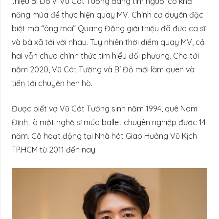
thiệu Bí Đỏ vì Vũ Cát Tường đang tìm người có khả
năng múa để thực hiện quay MV. Chính cơ duyên đặc
biệt mà “ông mai” Quang Đăng giới thiệu đã đưa ca sĩ
và bà xã tới với nhau. Tuy nhiên thời điểm quay MV, cả
hai vẫn chưa chính thức tìm hiểu đối phương. Cho tới
năm 2020, Vũ Cát Tường và Bí Đỏ mới làm quen và
tiến tới chuyện hẹn hò.
Được biết vợ Vũ Cát Tường sinh năm 1994, quê Nam
Định, là một nghệ sĩ múa ballet chuyên nghiệp được 14
năm. Cô hoạt động tại Nhà hát Giao Hưởng Vũ Kịch
TP.HCM từ 2011 đến nay.