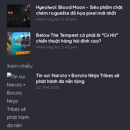
Hyeolwol: Blood Moon – Siêu phẩm chặt
chém roguelite đồ họa pixel mới nhất
Hôm nay lúc 5:43 pm
Below The Tempest có phải là “Cú Hit”
chiến thuật hàng hải đỉnh cao?
Hôm nay lúc 5:43 pm
Xem nhiều
Tin vui: Naruto × Boruto Ninja Tribes sẽ
phát hành đa nền tảng
22 Th4 2021