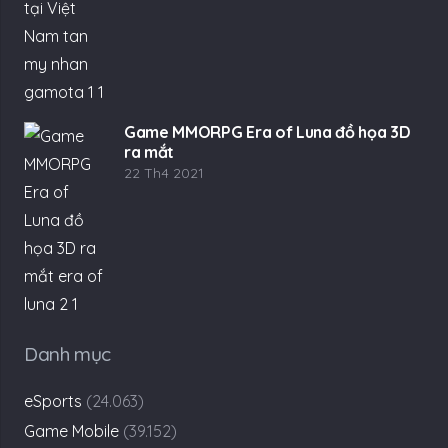
Game MMORPG Era of Luna đồ họa 3D
ra mắt
22 Th4 2021
Danh mục
eSports
(24.063)
Game Mobile
(39.152)