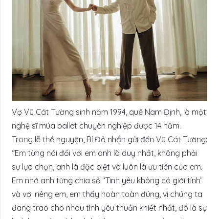
Vợ Vũ Cát Tường sinh năm 1994, quê Nam Định, là một
nghệ sĩ múa ballet chuyên nghiệp được 14 năm.
Trong lễ thề nguyện, Bí Đỏ nhắn gửi đến Vũ Cát Tường:
“Em từng nói đối với em anh là duy nhất, không phải
sự lựa chọn, anh là đặc biệt và luôn là ưu tiên của em.
Em nhớ anh từng chia sẻ: ‘Tình yêu không có giới tính’
và với riêng em, em thấy hoàn toàn đúng, vì chúng ta
đang trao cho nhau tình yêu thuần khiết nhất, đó là sự