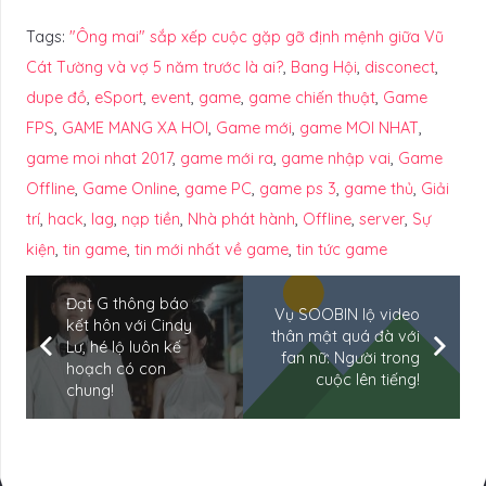
Tags:
"Ông mai" sắp xếp cuộc gặp gỡ định mệnh giữa Vũ
Cát Tường và vợ 5 năm trước là ai?
,
Bang Hội
,
disconect
,
dupe đồ
,
eSport
,
event
,
game
,
game chiến thuật
,
Game
FPS
,
GAME MANG XA HOI
,
Game mới
,
game MOI NHAT
,
game moi nhat 2017
,
game mới ra
,
game nhập vai
,
Game
Offline
,
Game Online
,
game PC
,
game ps 3
,
game thủ
,
Giải
trí
,
hack
,
lag
,
nạp tiền
,
Nhà phát hành
,
Offline
,
server
,
Sự
kiện
,
tin game
,
tin mới nhất về game
,
tin tức game
Đạt G thông báo
Vụ SOOBIN lộ video
kết hôn với Cindy
thân mật quá đà với
Lư, hé lộ luôn kế
fan nữ: Người trong
hoạch có con
cuộc lên tiếng!
chung!