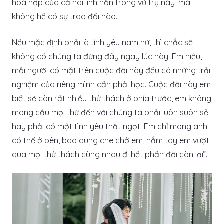
hoà hợp của cả hai linh hồn trong vũ trụ này, mà
không hề có sự trao đổi nào.
Nếu mặc định phải là tình yêu nam nữ, thì chắc sẽ
không có chúng ta đứng đây ngay lúc này. Em hiểu,
mỗi người có mặt trên cuộc đời này đều có những trải
nghiệm của riêng mình cần phải học. Cuộc đời này em
biết sẽ còn rất nhiều thử thách ở phía trước, em không
mong cầu mọi thứ đến với chúng ta phải luôn suôn sẻ
hay phải có một tình yêu thật ngọt. Em chỉ mong anh
có thể ở bên, bao dung che chở em, nắm tay em vượt
qua mọi thử thách cùng nhau đi hết phần đời còn lại”.