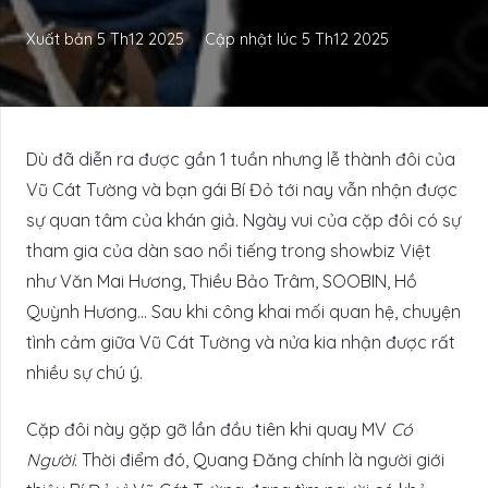
Xuất bản
5 Th12 2025
Cập nhật lúc
5 Th12 2025
Dù đã diễn ra được gần 1 tuần nhưng lễ thành đôi của
Vũ Cát Tường và bạn gái Bí Đỏ tới nay vẫn nhận được
sự quan tâm của khán giả. Ngày vui của cặp đôi có sự
tham gia của dàn sao nổi tiếng trong showbiz Việt
như Văn Mai Hương, Thiều Bảo Trâm, SOOBIN, Hồ
Quỳnh Hương… Sau khi công khai mối quan hệ, chuyện
tình cảm giữa Vũ Cát Tường và nửa kia nhận được rất
nhiều sự chú ý.
Cặp đôi này gặp gỡ lần đầu tiên khi quay MV
Có
Người
. Thời điểm đó, Quang Đăng chính là người giới