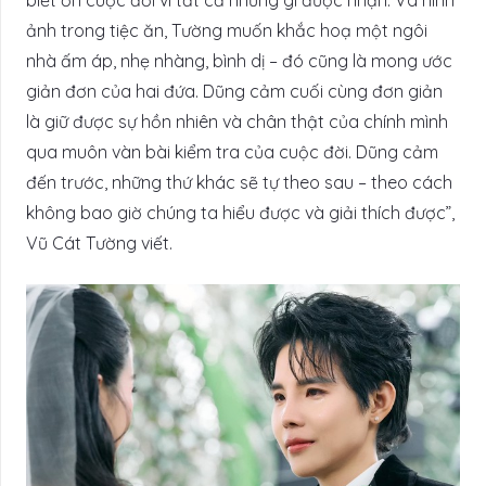
biết ơn cuộc đời vì tất cả những gì được nhận. Và hình
ảnh trong tiệc ăn, Tường muốn khắc hoạ một ngôi
nhà ấm áp, nhẹ nhàng, bình dị – đó cũng là mong ước
giản đơn của hai đứa. Dũng cảm cuối cùng đơn giản
là giữ được sự hồn nhiên và chân thật của chính mình
qua muôn vàn bài kiểm tra của cuộc đời. Dũng cảm
đến trước, những thứ khác sẽ tự theo sau – theo cách
không bao giờ chúng ta hiểu được và giải thích được”,
Vũ Cát Tường viết.