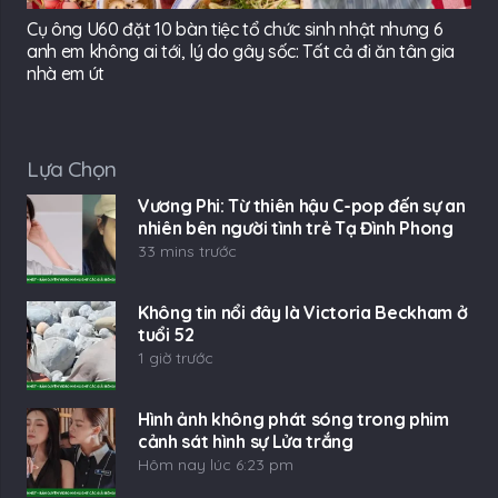
Cụ ông U60 đặt 10 bàn tiệc tổ chức sinh nhật nhưng 6
anh em không ai tới, lý do gây sốc: Tất cả đi ăn tân gia
nhà em út
Lựa Chọn
Vương Phi: Từ thiên hậu C-pop đến sự an
nhiên bên người tình trẻ Tạ Đình Phong
33 mins trước
Không tin nổi đây là Victoria Beckham ở
tuổi 52
1 giờ trước
Hình ảnh không phát sóng trong phim
cảnh sát hình sự Lửa trắng
Hôm nay lúc 6:23 pm