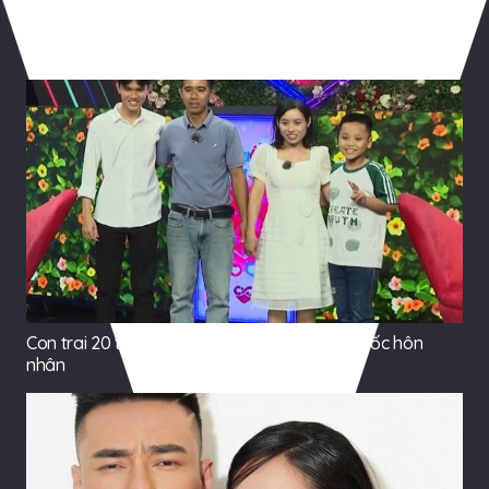
Có Thể Bạn Quan tâm
Con trai 20 tuổi đưa bố đi tìm vợ mới sau cú sốc hôn
nhân