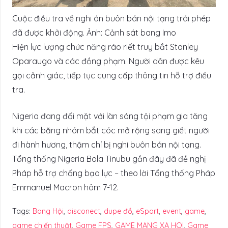
Cuộc điều tra về nghi án buôn bán nội tạng trái phép
đã được khởi động. Ảnh: Cảnh sát bang Imo
Hiện lực lượng chức năng ráo riết truy bắt Stanley
Oparaugo và các đồng phạm. Người dân được kêu
gọi cảnh giác, tiếp tục cung cấp thông tin hỗ trợ điều
tra.
Nigeria đang đối mặt với làn sóng tội phạm gia tăng
khi các băng nhóm bắt cóc mở rộng sang giết người
đi hành hương, thậm chí bị nghi buôn bán nội tạng.
Tổng thống Nigeria Bola Tinubu gần đây đã đề nghị
Pháp hỗ trợ chống bạo lực – theo lời Tổng thống Pháp
Emmanuel Macron hôm 7-12.
Tags:
Bang Hội
,
disconect
,
dupe đồ
,
eSport
,
event
,
game
,
game chiến thuật
,
Game FPS
,
GAME MANG XA HOI
,
Game