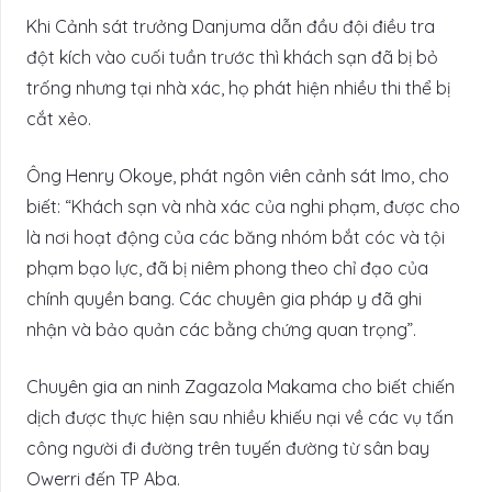
Khi Cảnh sát trưởng Danjuma dẫn đầu đội điều tra
đột kích vào cuối tuần trước thì khách sạn đã bị bỏ
trống nhưng tại nhà xác, họ phát hiện nhiều thi thể bị
cắt xẻo.
Ông Henry Okoye, phát ngôn viên cảnh sát Imo, cho
biết: “Khách sạn và nhà xác của nghi phạm, được cho
là nơi hoạt động của các băng nhóm bắt cóc và tội
phạm bạo lực, đã bị niêm phong theo chỉ đạo của
chính quyền bang. Các chuyên gia pháp y đã ghi
nhận và bảo quản các bằng chứng quan trọng”.
Chuyên gia an ninh Zagazola Makama cho biết chiến
dịch được thực hiện sau nhiều khiếu nại về các vụ tấn
công người đi đường trên tuyến đường từ sân bay
Owerri đến TP Aba.