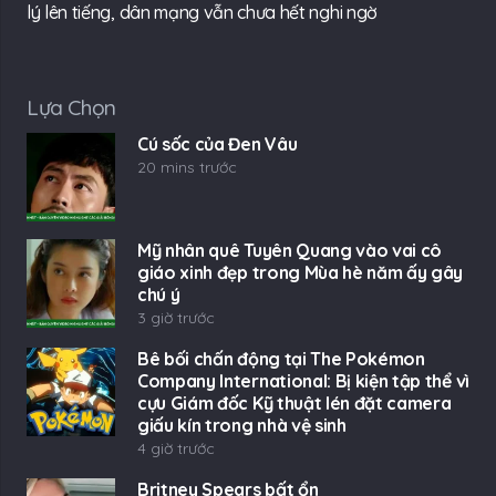
lý lên tiếng, dân mạng vẫn chưa hết nghi ngờ
Lựa Chọn
Cú sốc của Đen Vâu
20 mins trước
Mỹ nhân quê Tuyên Quang vào vai cô
giáo xinh đẹp trong Mùa hè năm ấy gây
chú ý
3 giờ trước
Bê bối chấn động tại The Pokémon
Company International: Bị kiện tập thể vì
cựu Giám đốc Kỹ thuật lén đặt camera
giấu kín trong nhà vệ sinh
4 giờ trước
Britney Spears bất ổn