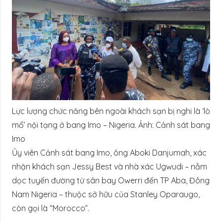
Lực lượng chức năng bên ngoài khách sạn bị nghi là ‘lò
mổ’ nội tạng ở bang Imo – Nigeria. Ảnh: Cảnh sát bang
Imo
Ủy viên Cảnh sát bang Imo, ông Aboki Danjumah, xác
nhận khách sạn Jessy Best và nhà xác Ugwudi – nằm
dọc tuyến đường từ sân bay Owerri đến TP Aba, Đông
Nam Nigeria – thuộc sở hữu của Stanley Oparaugo,
còn gọi là “Morocco”.