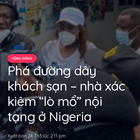
CỘNG ĐỒNG
Phá đường dây
khách sạn – nhà xác
kiêm “lò mổ” nội
tạng ở Nigeria
Xuất bản
24 Th3 lúc 2:11 pm