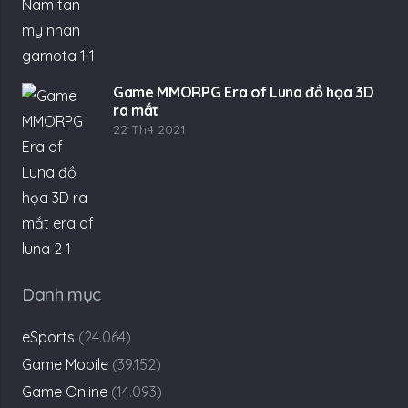
Game MMORPG Era of Luna đồ họa 3D
ra mắt
22 Th4 2021
Danh mục
eSports
(24.064)
Game Mobile
(39.152)
Game Online
(14.093)