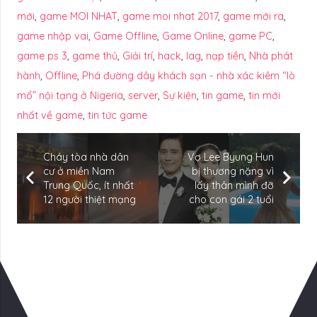
mới
,
game MOI NHAT
,
game moi nhat 2017
,
game mới ra
,
game nhập vai
,
Game Offline
,
Game Online
,
game PC
,
game ps 3
,
game thủ
,
Giải trí
,
hack
,
lag
,
nạp tiền
,
Nhà phát
hành
,
Offline
,
Phá đường dây khách sạn - nhà xác kiêm “lò
mổ” nội tạng ở Nigeria
,
server
,
Sự kiện
,
tin game
,
tin mới
nhất về game
,
tin tức game
Cháy tòa nhà dân
Vợ Lee Byung Hun
cư ở miền Nam
bị thương nặng vì
Trung Quốc, ít nhất
lấy thân mình đỡ
12 người thiệt mạng
cho con gái 2 tuổi
Có Thể Bạn Quan tâm