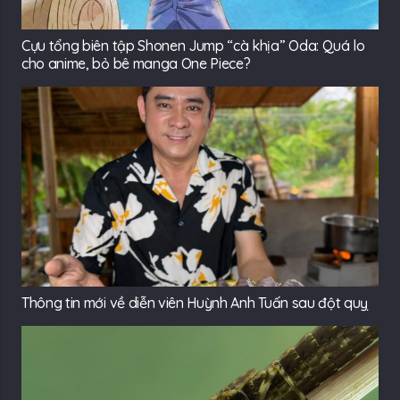
Cựu tổng biên tập Shonen Jump “cà khịa” Oda: Quá lo
cho anime, bỏ bê manga One Piece?
Thông tin mới về diễn viên Huỳnh Anh Tuấn sau đột quỵ