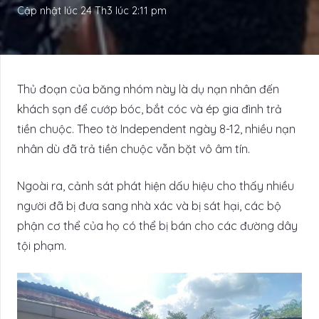
Cập nhật lúc
24 Th3 lúc 2:11 pm
Thủ đoạn của băng nhóm này là dụ nạn nhân đến
khách sạn để cướp bóc, bắt cóc và ép gia đình trả
tiền chuộc. Theo tờ Independent ngày 8-12, nhiều nạn
nhân dù đã trả tiền chuộc vẫn bặt vô âm tín.
Ngoài ra, cảnh sát phát hiện dấu hiệu cho thấy nhiều
người đã bị đưa sang nhà xác và bị sát hại, các bộ
phận cơ thể của họ có thể bị bán cho các đường dây
tội phạm
.