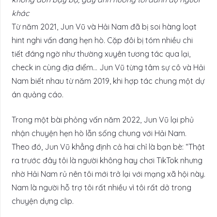
khác
Từ năm 2021, Jun Vũ và Hải Nam đã bị soi hàng loạt
hint nghi vấn đang hẹn hò. Cặp đôi bị tóm nhiều chi
tiết đáng ngờ như thường xuyên tương tác qua lại,
check in cùng địa điểm… Jun Vũ từng tâm sự cô và Hải
Nam biết nhau từ năm 2019, khi hợp tác chung một dự
án quảng cáo.
Trong một bài phỏng vấn năm 2022, Jun Vũ lại phủ
nhận chuyện hẹn hò lẫn sống chung với Hải Nam.
Theo đó, Jun Vũ khẳng định cả hai chỉ là bạn bè: “Thật
ra trước đây tôi là người không hay chơi TikTok nhưng
nhờ Hải Nam rủ nên tôi mới trở lại với mạng xã hội này.
Nam là người hỗ trợ tôi rất nhiều vì tôi rất dở trong
chuyện dựng clip.