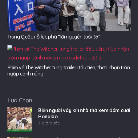
Trung Quốc nỗ lực phá “lời nguyền tuổi 35”
Phim về The Witcher tung trailer đầu tiên, thừa nhận tràn
ngập cảnh nóng
Lựa Chọn
Biển người vây kín nhà thờ xem đám cưới
Ronaldo
3 giờ trước