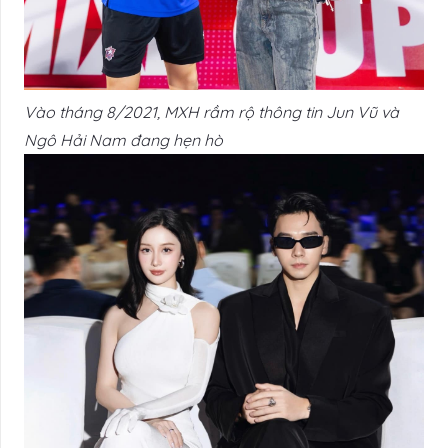
Vào tháng 8/2021, MXH rầm rộ thông tin Jun Vũ và
Ngô Hải Nam đang hẹn hò