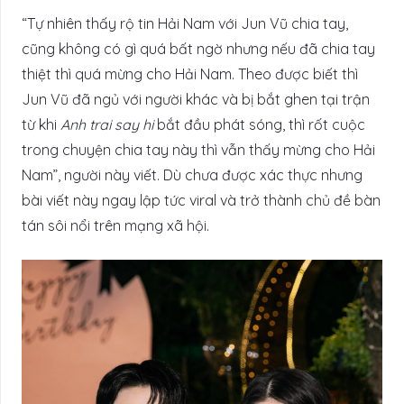
“Tự nhiên thấy rộ tin Hải Nam với Jun Vũ chia tay,
cũng không có gì quá bất ngờ nhưng nếu đã chia tay
thiệt thì quá mừng cho Hải Nam. Theo được biết thì
Jun Vũ đã ngủ với người khác và bị bắt ghen tại trận
từ khi
Anh trai say hi
bắt đầu phát sóng, thì rốt cuộc
trong chuyện chia tay này thì vẫn thấy mừng cho Hải
Nam”, người này viết. Dù chưa được xác thực nhưng
bài viết này ngay lập tức viral và trở thành chủ đề bàn
tán sôi nổi trên mạng xã hội.