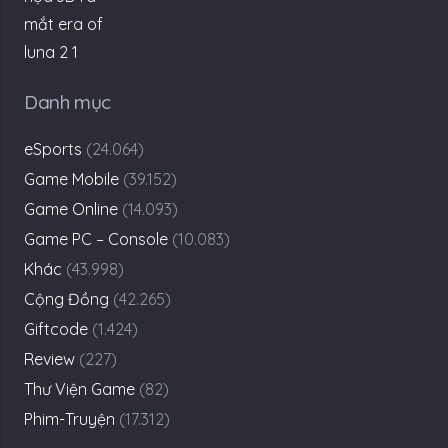
Danh mục
eSports
(24.064)
Game Mobile
(39.152)
Game Online
(14.093)
Game PC – Console
(10.083)
Khác
(43.998)
Cộng Đồng
(42.265)
Giftcode
(1.424)
Review
(227)
Thư Viện Game
(82)
Phim-Truyện
(17.312)