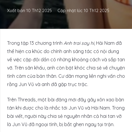
Xuất bản
10 Th12 2025
Cập nhật lúc
10 Th12 2025
Trong tập 13 chương trình
Anh trai say hi
, Hải Nam đã
thể hiện ca khúc do chính anh sáng tác có nội dung
về việc cặp đôi dần có những khoảng cách và sắp tan
vỡ. Trên sân khấu, anh còn bật khóc chia sẻ về chuyện
tình cảm của bản thân. Cư dân mạng liền nghi vấn cho
rằng Jun Vũ và anh đã gặp trục trặc.
Trên Threads, một bài đăng mới đây gây xôn xao bàn
tán khi được cho là nhắc tới Jun Vũ và Hải Nam. Trong
bài viết, người này chia sẻ nguyên nhân cả hai tan vỡ
là Jun Vũ đã ngoại tình, bị bắt ghen ngay tại trận.