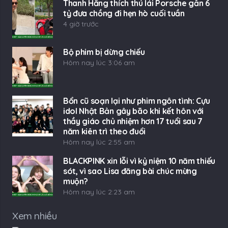
Thanh Hằng thích thú lái Porsche gần 6
tỷ đưa chồng đi hẹn hò cuối tuần
4 giờ trước
Bộ phim bị dừng chiếu
Hôm nay lúc 3:06 am
Bổn cũ soạn lại như phim ngôn tình: Cựu
idol Nhật Bản gây bão khi kết hôn với
thầy giáo chủ nhiệm hơn 17 tuổi sau 7
năm kiên trì theo đuổi
Hôm nay lúc 2:55 am
BLACKPINK xin lỗi vì kỷ niệm 10 năm thiếu
sót, vì sao Lisa đăng bài chúc mừng
muộn?
Hôm nay lúc 2:23 am
Xem nhiều