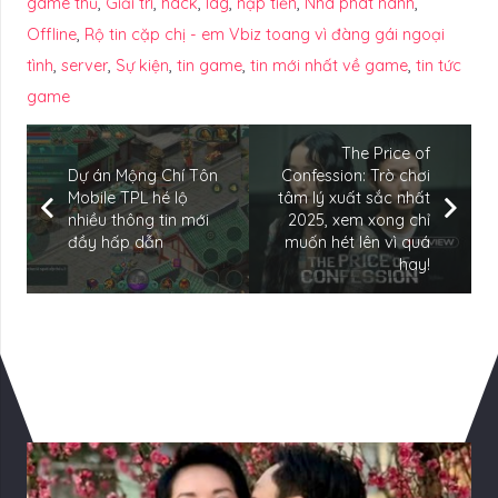
game thủ
,
Giải trí
,
hack
,
lag
,
nạp tiền
,
Nhà phát hành
,
Offline
,
Rộ tin cặp chị - em Vbiz toang vì đàng gái ngoại
tình
,
server
,
Sự kiện
,
tin game
,
tin mới nhất về game
,
tin tức
game
The Price of
Dự án Mộng Chí Tôn
Confession: Trò chơi
Mobile TPL hé lộ
tâm lý xuất sắc nhất
nhiều thông tin mới
2025, xem xong chỉ
đầy hấp dẫn
muốn hét lên vì quá
hay!
Có Thể Bạn Quan tâm