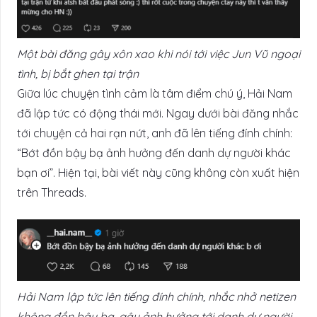
Một bài đăng gây xôn xao khi nói tới việc Jun Vũ ngoại
tình, bị bắt ghen tại trận
Giữa lúc chuyện tình cảm là tâm điểm chú ý, Hải Nam
đã lập tức có động thái mới. Ngay dưới bài đăng nhắc
tới chuyện cả hai rạn nứt, anh đã lên tiếng đính chính:
“Bớt đồn bậy bạ ảnh hưởng đến danh dự người khác
bạn ơi”. Hiện tại, bài viết này cũng không còn xuất hiện
trên Threads.
Hải Nam lập tức lên tiếng đính chính, nhắc nhở netizen
không đồn bậy bạ, gây ảnh hưởng tới danh dự người