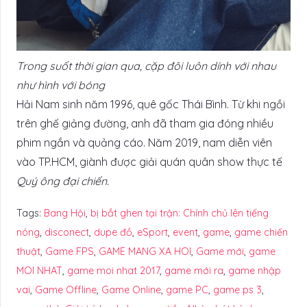
Trong suốt thời gian qua, cặp đôi luôn dính với nhau
như hình với bóng
Hải Nam sinh năm 1996, quê gốc Thái Bình. Từ khi ngồi
trên ghế giảng đường, anh đã tham gia đóng nhiều
phim ngắn và quảng cáo. Năm 2019, nam diễn viên
vào TP.HCM, giành được giải quán quân show thực tế
Quý ông đại chiến.
Tags:
Bang Hội
,
bị bắt ghen tại trận: Chính chủ lên tiếng
nóng
,
disconect
,
dupe đồ
,
eSport
,
event
,
game
,
game chiến
thuật
,
Game FPS
,
GAME MANG XA HOI
,
Game mới
,
game
MOI NHAT
,
game moi nhat 2017
,
game mới ra
,
game nhập
vai
,
Game Offline
,
Game Online
,
game PC
,
game ps 3
,