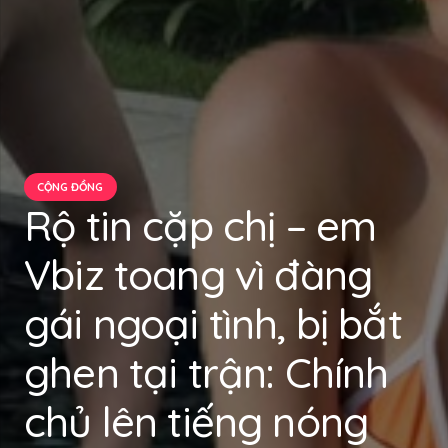
CỘNG ĐỒNG
Rộ tin cặp chị – em
Vbiz toang vì đàng
gái ngoại tình, bị bắt
ghen tại trận: Chính
chủ lên tiếng nóng