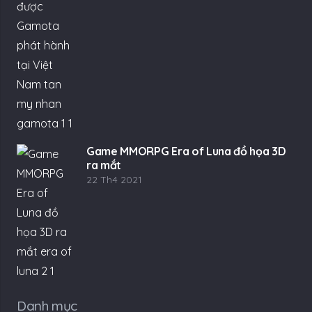
Game MMORPG Era of Luna đồ họa 3D
ra mắt
22 Th4 2021
Danh mục