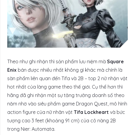
Theo như ghi nhận thì sản phẩm lưu niệm mà
Square
Enix
bán được nhiều nhất không gì khác mà chính là
sàn phẩm liên quan đến Tifa và 2B – top 2 nữ nhận vật
hot nhất của làng game theo thế giới. Cụ thể hơn thì
hãng đã ghi nhận một sự tăng trưởng doanh số theo
năm nhờ vào siêu phẩm game Dragon Quest, mô hình
action figure của nữ nhân vật
Tifa Lockheart
và bức
tượng cao 3 feet (khoảng 91 cm) của cô nàng 2B
trong Nier: Automata.