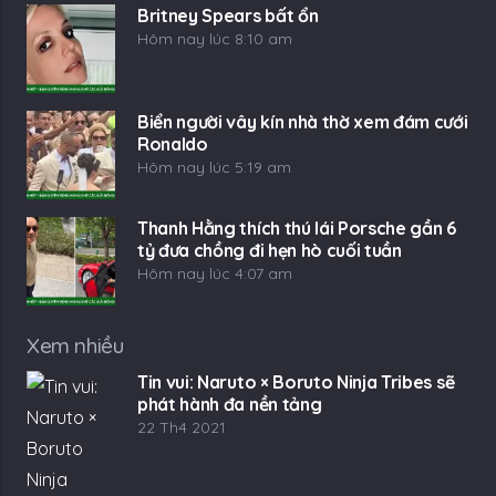
Britney Spears bất ổn
Hôm nay lúc 8:10 am
Biển người vây kín nhà thờ xem đám cưới
Ronaldo
Hôm nay lúc 5:19 am
Thanh Hằng thích thú lái Porsche gần 6
tỷ đưa chồng đi hẹn hò cuối tuần
Hôm nay lúc 4:07 am
Xem nhiều
Tin vui: Naruto × Boruto Ninja Tribes sẽ
phát hành đa nền tảng
22 Th4 2021