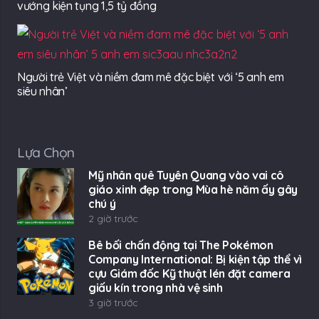
vướng kiện tụng 1,5 tỷ đồng
Người trẻ Việt và niềm đam mê đặc biệt với ‘5 anh em
siêu nhân’
Lựa Chọn
Mỹ nhân quê Tuyên Quang vào vai cô
giáo xinh đẹp trong Mùa hè năm ấy gây
chú ý
2 giờ trước
Bê bối chấn động tại The Pokémon
Company International: Bị kiện tập thể vì
cựu Giám đốc Kỹ thuật lén đặt camera
giấu kín trong nhà vệ sinh
3 giờ trước