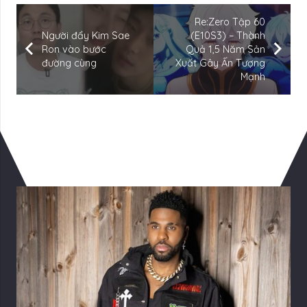
Re:Zero Tập 60
Người đẩy Kim Sae
(E10S3) – Thành
Ron vào bước
Quả 1,5 Năm Sản
đường cùng
Xuất Gây Ấn Tượng
Mạnh
Có Thể Bạn Quan tâm