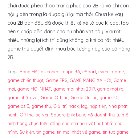
chơi được phép tháo trang phục của 2B ra và chỉ còn
nội y bên trong là được giữ lại mà thôi. Chưa kể váy
của 2B ban đầu đã được thiết kế xẻ tà cực kì cao, tạo
nên sự hấp dẫn dành cho nữ nhân vật này. Với rất
nhiều những lợi ích thì cũng không lạ khi có rất nhiều
game thủ quyết định mua bức tượng này của cô nàng
2B.
Tags:
Bang Hội
,
disconect
,
dupe đồ
,
eSport
,
event
,
game
,
game chiến thuật
,
Game FPS
,
GAME MANG XA HOI
,
Game
mới
,
game MOI NHAT
,
game moi nhat 2017
,
game mới ra
,
game nhập vai
,
Game Offline
,
Game Online
,
game PC
,
game ps 3
,
game thủ
,
Giải trí
,
hack
,
lag
,
nạp tiền
,
Nhà phát
hành
,
Offline
,
server
,
Square Enix bùng nổ doanh thu từ mô
hình hàng chục triệu đồng của nữ nhân vật hot nhất của
mình
,
Sự kiện
,
tin game
,
tin mới nhất về game
,
tin tức game