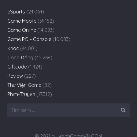
eSports
(24.064)
Game Mobile
(39.152)
Game Online
(14.093)
Game PC – Console
(10.083)
Khác
(44.001)
Cộng Đồng
(42.268)
Giftcode
(1.424)
Review
(227)
Thư Viện Game
(82)
Phim-Truyện
(17.312)
Tìm
kiếm
cho:
© 2021 by KenhGameVN.COM