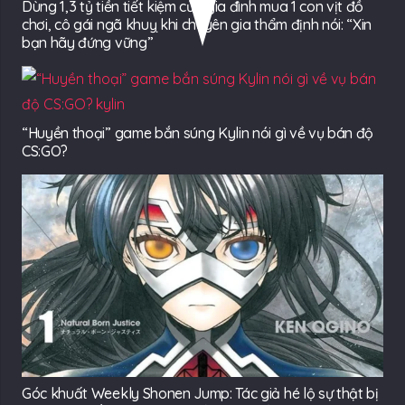
Dùng 1,3 tỷ tiền tiết kiệm của gia đình mua 1 con vịt đồ
chơi, cô gái ngã khuỵ khi chuyên gia thẩm định nói: “Xin
bạn hãy đứng vững”
“Huyền thoại” game bắn súng Kylin nói gì về vụ bán độ
CS:GO?
Góc khuất Weekly Shonen Jump: Tác giả hé lộ sự thật bị