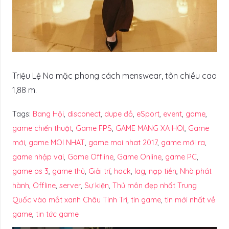
Triệu Lệ Na mặc phong cách menswear, tôn chiều cao
1,88 m.
Tags:
Bang Hội
,
disconect
,
dupe đồ
,
eSport
,
event
,
game
,
game chiến thuật
,
Game FPS
,
GAME MANG XA HOI
,
Game
mới
,
game MOI NHAT
,
game moi nhat 2017
,
game mới ra
,
game nhập vai
,
Game Offline
,
Game Online
,
game PC
,
game ps 3
,
game thủ
,
Giải trí
,
hack
,
lag
,
nạp tiền
,
Nhà phát
hành
,
Offline
,
server
,
Sự kiện
,
Thủ môn đẹp nhất Trung
Quốc vào mắt xanh Châu Tinh Trì
,
tin game
,
tin mới nhất về
game
,
tin tức game