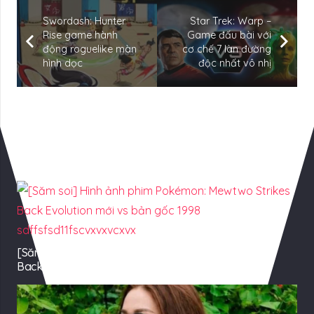
Swordash: Hunter
Star Trek: Warp –
Rise game hành
Game đấu bài với
động roguelike màn
cơ chế 7 làn đường
hình dọc
độc nhất vô nhị
Có Thể Bạn Quan tâm
[Săm soi] Hình ảnh phim Pokémon: Mewtwo Strikes
Back Evolution mới vs bản gốc 1998