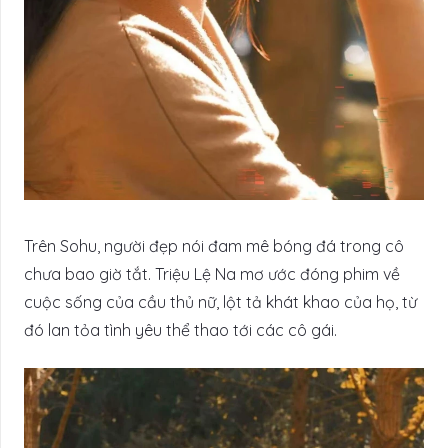
Trên Sohu, người đẹp nói đam mê bóng đá trong cô
chưa bao giờ tắt. Triệu Lệ Na mơ ước đóng phim về
cuộc sống của cầu thủ nữ, lột tả khát khao của họ, từ
đó lan tỏa tình yêu thể thao tới các cô gái.