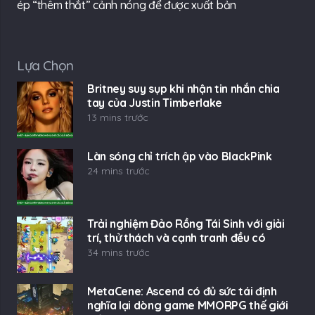
ép “thêm thắt” cảnh nóng để được xuất bản
Lựa Chọn
Britney suy sụp khi nhận tin nhắn chia
tay của Justin Timberlake
13 mins trước
Làn sóng chỉ trích ập vào BlackPink
24 mins trước
Trải nghiệm Đảo Rồng Tái Sinh với giải
trí, thử thách và cạnh tranh đều có
34 mins trước
MetaCene: Ascend có đủ sức tái định
nghĩa lại dòng game MMORPG thế giới