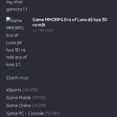
Game MMORPG Era of Luna đồ họa 3D
ra mắt
22 Th4 2021
Danh mục
eSports
(24.058)
Game Mobile
(39.143)
Game Online
(14.093)
Game PC – Console
(10.081)