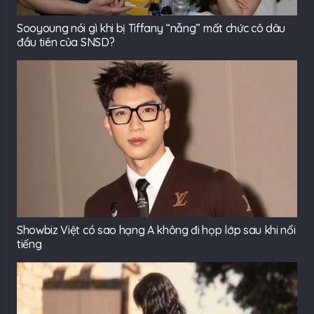
Sooyoung nói gì khi bị Tiffany “nẫng” mất chức cô dâu
đầu tiên của SNSD?
Showbiz Việt có sao hạng A không đi họp lớp sau khi nổi
tiếng