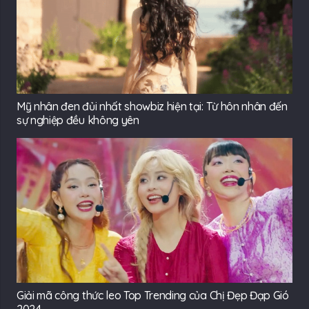
Mỹ nhân đen đủi nhất showbiz hiện tại: Từ hôn nhân đến
sự nghiệp đều không yên
Giải mã công thức leo Top Trending của Chị Đẹp Đạp Gió