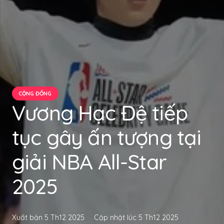
CỘNG ĐỒNG
Vương Hạc Đệ tiếp
tục gây ấn tượng tại
giải NBA All-Star
2025
Xuất bản
5 Th12 2025
Cập nhật lúc
5 Th12 2025