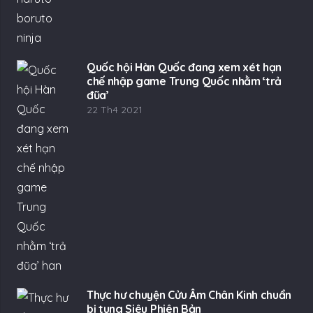
Quốc hội Hàn Quốc đang xem xét hạn
chế nhập game Trung Quốc nhằm ‘trả
đũa’
22 Th4 2021
Thực hư chuyện Cửu Âm Chân Kinh chuẩn
bị tung Siêu Phiên Bản