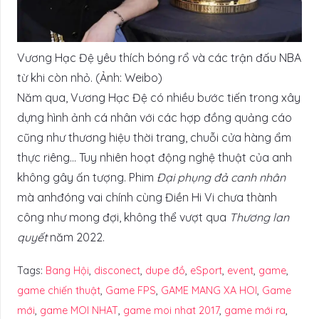
Vương Hạc Đệ yêu thích bóng rổ và các trận đấu NBA
từ khi còn nhỏ. (Ảnh: Weibo)
Năm qua, Vương Hạc Đệ có nhiều bước tiến trong xây
dựng hình ảnh cá nhân với các hợp đồng quảng cáo
cũng như thương hiệu thời trang, chuỗi cửa hàng ẩm
thực riêng… Tuy nhiên hoạt động nghệ thuật của anh
không gây ấn tượng. Phim
Đại phụng đả canh nhân
mà anhđóng vai chính cùng Điền Hi Vi chưa thành
công như mong đợi, không thể vượt qua
Thương lan
quyết
năm 2022.
Tags:
Bang Hội
,
disconect
,
dupe đồ
,
eSport
,
event
,
game
,
game chiến thuật
,
Game FPS
,
GAME MANG XA HOI
,
Game
mới
,
game MOI NHAT
,
game moi nhat 2017
,
game mới ra
,