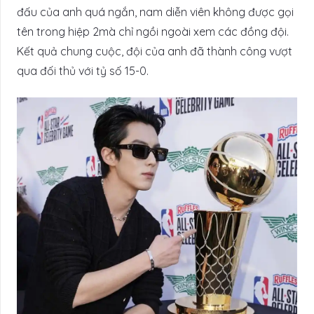
đấu của anh quá ngắn, nam diễn viên không được gọi
tên trong hiệp 2mà chỉ ngồi ngoài xem các đồng đội.
Kết quả chung cuộc, đội của anh đã thành công vượt
qua đối thủ với tỷ số 15-0.